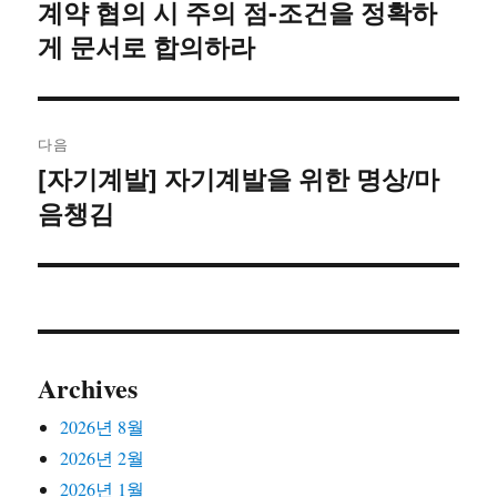
탐
계약 협의 시 주의 점-조건을 정확하
이
게 문서로 합의하라
전
색
글:
다음
[자기계발] 자기계발을 위한 명상/마
다
음챙김
음
글:
Archives
2026년 8월
2026년 2월
2026년 1월