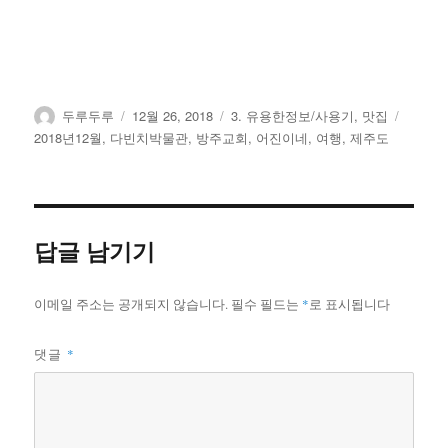
글
작
카
태
두루두루
12월 26, 2018
3. 유용한정보/사용기
,
맛집
쓴
성
테
그
2018년12월
,
다빈치박물관
,
방주교회
,
어진이네
,
여행
,
제주도
이
일
고
자
리
답글 남기기
이메일 주소는 공개되지 않습니다.
필수 필드는
*
로 표시됩니다
댓글
*