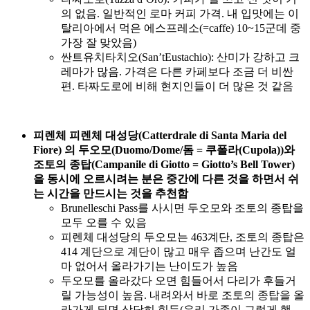
의 없음. 일반적인 로마 커피 가격. 내 입맛에는 이
탈리아에서 먹은 에스프레소(=caffe) 10~15군데 중
가장 잘 맞았음)
싼트유치타치오(San’tEustachio): 산미가 강하고 크
레마가 많음. 가격은 다른 카페보다 조금 더 비싼
편. 타짜도로에 비해 현지인들이 더 많은 것 같음
피렌체 피렌체 대성당(Catterdrale di Santa Maria del
Fiore) 의 두오모(Duomo/Dome/돔 = 쿠폴라(Cupola))와
조토의 종탑(Campanile di Giotto = Giotto’s Bell Tower)
을 동시에 오르시려는 분은 중간에 다른 것을 하면서 쉬
는 시간을 만드시는 것을 추천함
Brunelleschi Pass를 사시면 두오모와 조토의 종탑을
모두 오를 수 있음
피렌체 대성당의 두오모는 463계단, 조토의 종탑은
414 계단으로 계단이 많고 매우 좁으며 난간도 얼
마 없어서 올라가기는 난이도가 높음
두오모를 올라갔다 오면 힘들어서 다리가 후들거
릴 가능성이 높음. 내려와서 바로 조토의 종탑을 올
라가게 되면 상당히 힘듬(우리 가족이 그렇게 했