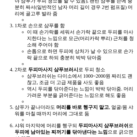
야 샴푸가 두피 청소를 할 수 있음)
, 팬틴 샴푸를 손에 충
분히 짜서(일반적인 남자 머리 길이 경우 2번 펌프질) 머
리에 골고루 발라 줌
1차로 손으로 샴푸를 함
이 때 손가락를 세워서 손가락 끝으로 두피를 마사
지한다는 느낌으로 모근(머리카락 뿌리) 근처를 청
소해 주어야 함
손톱으로 하면 두피에 상처가 날 수 있으므로 손가
락 끝으로 하되 충분히 박박 닦아줌
2차로
두피마사지 샴푸브러시
로 두피 청소
샴푸브러쉬는 다이소에서 1000~2000원 짜리도 괜
찮고, 조금 더 고급 제품을 사도 좋음
역시 두피를 닦아준다는 느낌이 박박 닦아줌. 머리
가려운 부분을 긁어준다는 느낌으로 해도 좋음
샴푸가 끝나더라도
머리를 바로 헹구지 말고
, 얼굴/몸 샤
워를 마칠 때까지 머리에 그대로 둠
샤워 마지막에 머리를 헹구되
두피마사지 샴푸브러쉬
로
두피에 남아있는 찌꺼기를 닦아낸다는 느낌
으로 긁으면