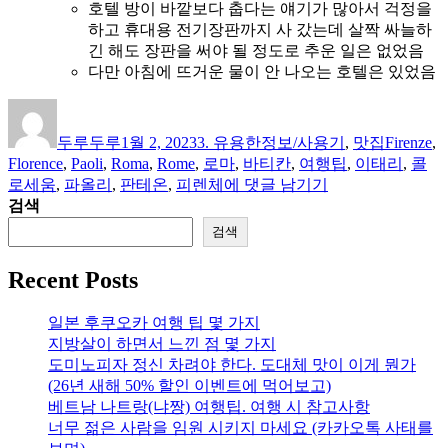
호텔 방이 바깥보다 춥다는 얘기가 많아서 걱정을
하고 휴대용 전기장판까지 사 갔는데 살짝 싸늘하
긴 해도 장판을 써야 될 정도로 추운 일은 없었음
다만 아침에 뜨거운 물이 안 나오는 호텔은 있었음
글
작
카
태
쓴
성
테
그
두루두루
1월 2, 2023
3. 유용한정보/사용기
,
맛집
Firenze
,
이
일
고
Florence
,
Paoli
,
Roma
,
Rome
,
로마
,
바티칸
,
여행팁
,
이태리
,
콜
자
리
이
로세움
,
파올리
,
판테온
,
피렌체
에 댓글 남기기
탈
검색
리
검색
아
여
Recent Posts
행
팁
일본 후쿠오카 여행 팁 몇 가지
–
지방살이 하면서 느낀 점 몇 가지
로
도미노피자 정신 차려야 한다. 도대체 맛이 이게 뭔가
마,
(26년 새해 50% 할인 이벤트에 먹어보고)
바
베트남 나트랑(냐짱) 여행팁. 여행 시 참고사항
티
너무 젊은 사람을 임원 시키지 마세요 (카카오톡 사태를
칸,