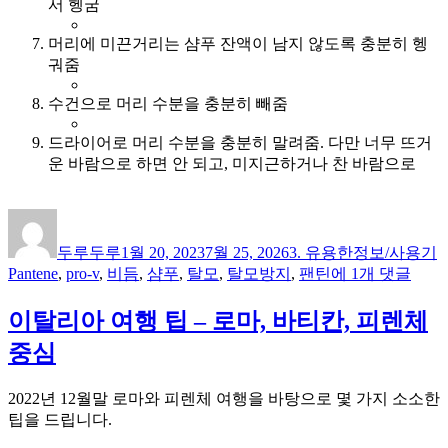
서 헹굼
머리에 미끈거리는 샴푸 잔액이 남지 않도록 충분히 헹
궈줌
수건으로 머리 수분을 충분히 빼줌
드라이어로 머리 수분을 충분히 말려줌. 다만 너무 뜨거
운 바람으로 하면 안 되고, 미지근하거나 찬 바람으로
글
작
카
쓴
성
테
두루두루
1월 20, 2023
7월 25, 2026
3. 유용한정보/사용기
이
일
고
비
Pantene
,
pro-v
,
비듬
,
샴푸
,
탈모
,
탈모방지
,
팬틴
에 1개 댓글
자
리
듬
없
이탈리아 여행 팁 – 로마, 바티칸, 피렌체
애
중심
는
방
2022년 12월말 로마와 피렌체 여행을 바탕으로 몇 가지 소소한
법
팁을 드립니다.
(더
불