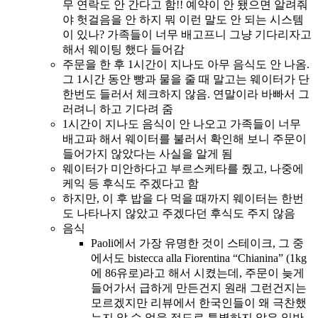
무 연락도 안 간다고 함!! 예약이 안 됐으면 알려줘
야 헛걸음을 안 하지 뭐 이런 말도 안 되는 시스템
이 있나? 가족들이 너무 배고프니 그냥 기다리자고
해서 웨이팅 했다 들어감
주문을 한 후 1시간이 지나도 아무 음식도 안 나옴.
그 1시간 동안 빵과 물을 줄 때 말고는 웨이터가 단
한번도 들러서 체크하지 않음. 연말이라 바빠서 그
러려니 하고 기다려 줌
1시간이 지나도 음식이 안 나오고 가족들이 너무
배고파 해서 웨이터를 불러서 확인해 보니 주문이
들어가지 않았다는 사실을 알게 됨
웨이터가 미안하다고 부르스케타를 줬고, 나중에
케익 등 후식도 주겠다고 함
하지만, 이 후 밥을 다 먹을 때까지 웨이터는 한번
도 나타나지 않았고 주겠다던 후식도 주지 않음
음식
Paoli에서 가장 유명한 것이 스테이크, 그 중
에서도 bistecca alla Fiorentina “Chianina” (1kg
에 86유로)라고 해서 시켰는데, 주문이 늦게
들어가서 급하게 만든건지 원래 그런건지는
모르겠지만 리뷰에서 한국인들이 왜 극찬했
는지 알 수 없을 정도로 특별하지 않은 일반