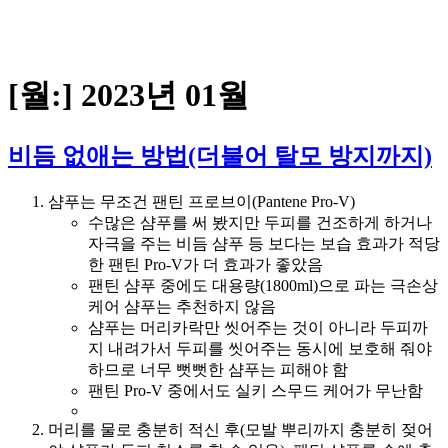
[월:]
2023년 01월
비듬 없애는 방법(더불어 탈모 방지까지)
샴푸는 무조건 팬틴 프로브이(Pantene Pro-V)
수많은 샴푸를 써 봤지만 두피를 건조하게 하거나
자극을 주는 비듬 샴푸 등 보다는 보습 효과가 적당
한 팬틴 Pro-V가 더 효과가 좋았음
팬틴 샴푸 중에도 대용량(1800ml)으로 파는 극손상
케어 샴푸는 추천하지 않음
샴푸는 머리카락만 씻어주는 것이 아니라 두피까
지 내려가서 두피를 씻어주는 동시에 보호해 줘야
하므로 너무 뻣뻣한 샴푸는 피해야 함
팬틴 Pro-V 중에서도 실키 스무드 케어가 무난함
머리를 물로 충분히 적신 후
(모발 뿌리까지 충분히 젖어