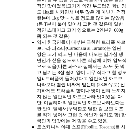
적인 맛이었음(고기가 약간 부드럽긴 함). 양
도 1kg를 시키면서 너무 많은 게 아닌가 걱정
했는데 1kg 맞나 싶을 정도로 많지는 않았음
(큰 T본이 붙어 있어서 그런 것 같은데 일반
적인 스테이크 고기 양으로는 2인분인 600g
쯤 되는 것 같음)
역시 한국인들이 대부분 극찬한 트러플 까르
보나라 파스타(Carbonara al Tartufo)는 일단
양은 고기 먹고 난 다음에 나오는 입가심 냉
면인가 싶을 정도로 다른 식당에 비해 압도적
으로 작음(다른 파스타 집에서는 2/3도 못 먹
고 남기는 8살 딸이 양이 너무 작다고 할 정도
임). 트러플이 들어갔다고 일반적인 까르보
나라보다 훨씬 비싸게 받는데 (23.80유로) 신
기하게도 트러플의 향이나 맛이 전혀 느껴지
지 않는 일반적인 까르보나라 맛이었음. 다
만, 이탈리아의 일반적인 까르보나라보다는
짠 맛이 덜해서(꾸덕함도 덜한 걸 보면 치즈
를 적게 넣어서 그런 것 아닌가 싶기도 함) 한
국인의 입맛에는 더 맞을 수도 있음.
토스카니식 야채 스프(Ribollita Toscana)를 시