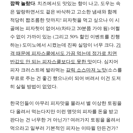
깜짝 놀랐다
. 치즈에서도 맛있는 향이 나고, 도우는 속
은 말랑하면서도 겉은 바삭하고 고소한 냄새와 함께
적당히 짭조름한 맛까지! 피자헛을 먹고 싶으나 이 시
골에는 피자헛이 없어서(차타고 20분쯤 가야 됨) 어쩔
수 없이 가까이 있는 (그리고 50% 할인 이벤트를 진행
하는) 도미노에서 시켰는데 진짜 실망이 너무 크다.
가
격 때문에 피자스쿨에서도 가끔 먹는데 정가로 치면
반값도 안 되는 피자스쿨보다도 못한 맛
이다. 심지어
피자 크러스트에 발라먹는
갈릭 소스마져 노맛
(소스를
무료로 주는 건 좋긴 했으나)이 되어 버려서 이건 도저
히 살릴 방법이 없었다.
한국인들이 아무리 피자맛을 몰라서 별 이상한 토핑을
다 올려서 먹는다지만 이런 맹맛의 피자를 돈을 받고
판다는 건 너무한 거 아닌가? 여러가지 토핑을 올려서
먹으라고 일부러 기본적인 피자는 이따윌 만든건가?