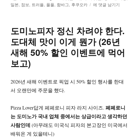
성
테
그
일
일본
,
점보
,
트러플
,
풀풀
,
함바그
,
후쿠오카
에 댓글 남기기
일
고
본
자
리
후
쿠
도미노피자 정신 차려야 한다.
오
카
도대체 맛이 이게 뭔가 (26년
여
새해 50% 할인 이벤트에 먹어
행
팁
보고)
몇
가
지
2026년 새해 이벤트로 픽업 시 50% 할인 행사를 한대
서 오랜만에 주문을 했다.
페페로니
Pizza Lover답게 페페로니 피자 라지 사이즈.
는 도미노가 국내 업체 중에서는 상급이라고 생각하던
사람인데
(아무래도 미국식 피자의 본고장인 미국에서
배워온 게 있을테니)