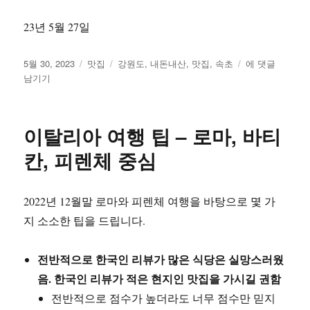
23년 5월 27일
작
카
태
강
5월 30, 2023
맛집
강원도
,
내돈내산
,
맛집
,
속초
에 댓글
성
테
그
원
남기기
일
고
도
자
리
속
초
이탈리아 여행 팁 – 로마, 바티
맛
집
칸, 피렌체 중심
평
가
(내
2022년 12월말 로마와 피렌체 여행을 바탕으로 몇 가
돈
지 소소한 팁을 드립니다.
내
먹)
전반적으로 한국인 리뷰가 많은 식당은 실망스러웠
음. 한국인 리뷰가 적은 현지인 맛집을 가시길 권함
전반적으로 점수가 높더라도 너무 점수만 믿지