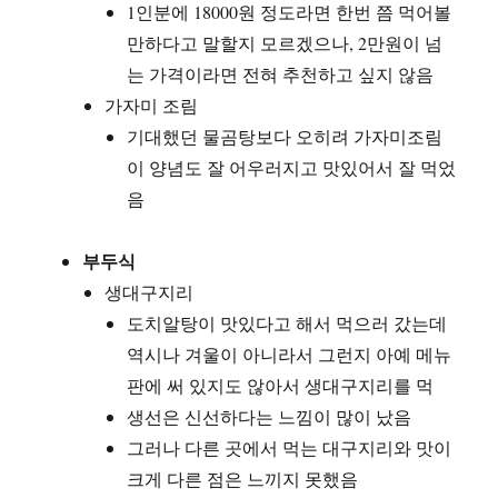
1인분에 18000원 정도라면 한번 쯤 먹어볼
만하다고 말할지 모르겠으나, 2만원이 넘
는 가격이라면 전혀 추천하고 싶지 않음
가자미 조림
기대했던 물곰탕보다 오히려 가자미조림
이 양념도 잘 어우러지고 맛있어서 잘 먹었
음
부두식
생대구지리
도치알탕이 맛있다고 해서 먹으러 갔는데
역시나 겨울이 아니라서 그런지 아예 메뉴
판에 써 있지도 않아서 생대구지리를 먹
생선은 신선하다는 느낌이 많이 났음
그러나 다른 곳에서 먹는 대구지리와 맛이
크게 다른 점은 느끼지 못했음