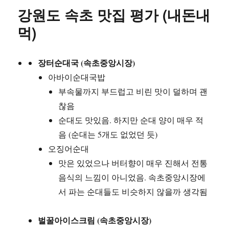
피
강원도 속초 맛집 평가 (내돈내
자
정
먹)
신
차
려
장터순대국 (속초중앙시장)
야
아바이순대국밥
한
다.
부속물까지 부드럽고 비린 맛이 덜하며 괜
도
찮음
대
순대도 맛있음. 하지만 순대 양이 매우 적
체
맛
음 (순대는 5개도 없었던 듯)
이
오징어순대
이
맛은 있었으나 버터향이 매우 진해서 전통
게
뭔
음식의 느낌이 아니었음. 속초중앙시장에
가
서 파는 순대들도 비슷하지 않을까 생각됨
(26
년
새
벌꿀아이스크림 (속초중앙시장)
해