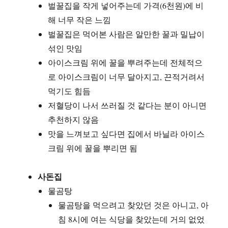
벌꿀집을 작게 넣어주는데 가격(6천원)에 비
50%
해 너무 작은 느낌
할
인
벌꿀집은 먹어본 사람은 알만한 꿀과 밀납이
이
섞인 맛임
벤
아이스크림 위에 꿀을 뿌려주는데 전체적으
트
에
로 아이스크림이 너무 달아지고, 끈적거려서
먹
먹기도 힘듬
어
저혈당이 나서 쓰러질 것 같다는 분이 아니면
보
고)
추천하지 않음
맛을 느껴보고 싶다면 집에서 바닐라 아이스
크림 위에 꿀을 뿌리면 됨
사돈집
물곰탕
물곰탕을 먹으려고 찾았던 것은 아니고, 아
침 8시에 여는 식당을 찾았는데 거의 없었