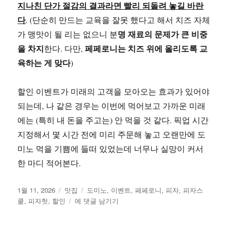
지나친 단가 절감의 결과라면 빨리 되돌려 놓길 바란
다
. (단순히 만드는 교육을 잘못 했다고 해서 치즈 자체
명 재료의 문제가 큰 비중
가 맹맛이 될 리는 없으니 분
을 차지
페페로니는 치즈 위에 올리도록 교
한다. 다만,
육하는 게 맞다
)
할인 이벤트가 미래의 고객을 모아오는 효과가 있어야
되는데, 나 같은 경우는 이번에 먹어보고 가까운 미래
에는 (특히 내 돈을 주고는) 안 먹을 것 같다. 픽업 시간
지정해서 몇 시간 전에 미리 주문해 놓고 오랜만에 도
미노 먹을 기쁨에 들떠 있었는데 너무나 실망이 커서
한 마디 적어본다.
작
카
태
1월 11, 2026
맛집
도미노
,
이벤트
,
페페로니
,
피자
,
피자스
성
테
도
그
쿨
,
피자헛
,
할인
에 댓글 남기기
일
고
미
자
리
노