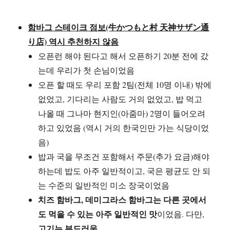
함바그 스테이크 점보(牛かつもと村 天神サザン通
り店) 역시 추천하지 않음
오픈런 해야 된다고 해서 오픈하기 20분 전에 갔
는데 우리가 첫 손님이었음
오픈 할 때도 우리 포함 2팀(전체 10명 이내) 밖에
없었고, 기다리는 사람도 거의 없었고, 밥 먹고
나올 때 그나마 현지인(아줌마) 2명이 들어오려
하고 있었음 (역시 거의 한국인만 가는 식당이었
음)
밥과 국을 무조건 포함해서 주문(추가 요금)해야
하는데 밥도 아주 일반적이고, 국은 평균도 안 되
는 수준의 일반적인 미소 장국이었음
치즈 함바그, 데미그라스 함바그는 다른 곳에서
도 먹을 수 있는 아주 일반적인 맛
이었음. 다만,
고기는 부드러움