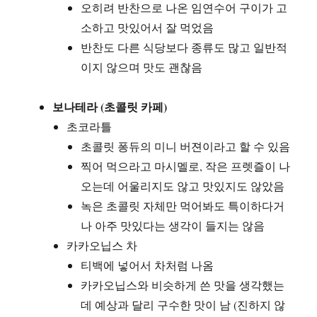
오히려 반찬으로 나온 임연수어 구이가 고
소하고 맛있어서 잘 먹었음
반찬도 다른 식당보다 종류도 많고 일반적
이지 않으며 맛도 괜찮음
보나테라 (초콜릿 카페)
초코라틀
초콜릿 퐁듀의 미니 버젼이라고 할 수 있음
찍어 먹으라고 마시멜로, 작은 프렛즐이 나
오는데 어울리지도 않고 맛있지도 않았음
녹은 초콜릿 자체만 먹어봐도 특이하다거
나 아주 맛있다는 생각이 들지는 않음
카카오닙스 차
티백에 넣어서 차처럼 나옴
카카오닙스와 비슷하게 쓴 맛을 생각했는
데 예상과 달리 구수한 맛이 남 (진하지 않