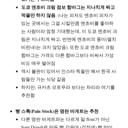
도쿄 엔초비 크림 점보 함바그는 지나치게 짜고
먹을만 하지 않음
. (나는 피자도 엔초비 피자가
있는 곳에서는 그걸 시킬만큼 엔초비를 좋아하
는 사람이라 엄청 기대했는데, 이 도쿄 엔초비 크
림은 지나치게 짜고, 반면에 엔초비의 풍미(멸치
비린내)는 크지 않았음). 또한 도쿄 엔초비 크림
함바그는 가격도 다른 함바그보다 비싸서 가성
비도 매우 떨어짐
역시 불판이 있어서 인스타 찍을만 해서 한국 사
람들만 가는 식당 같음
하지만, 규카츠 모토무라 보다는 차리라 여기를
추천함
빵 스톡(Pain Stock)은 명란 바게트는 추천
다른 명란 바게트와는 다르게 밀 flour가 아닌
Sour Dough로 만든 빵 같은데 (검정색) 빵 맛이