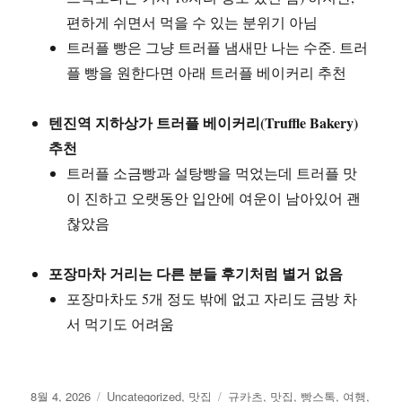
편하게 쉬면서 먹을 수 있는 분위기 아님
트러플 빵은 그냥 트러플 냄새만 나는 수준. 트러
플 빵을 원한다면 아래 트러플 베이커리 추천
텐진역 지하상가 트러플 베이커리(Truffle Bakery)
추천
트러플 소금빵과 설탕빵을 먹었는데 트러플 맛
이 진하고 오랫동안 입안에 여운이 남아있어 괜
찮았음
포장마차 거리는 다른 분들 후기처럼 별거 없음
포장마차도 5개 정도 밖에 없고 자리도 금방 차
서 먹기도 어려움
작
카
태
8월 4, 2026
Uncategorized
,
맛집
규카츠
,
맛집
,
빵스톡
,
여행
,