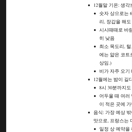
가
12월말 기온: 생
더
라
숫자 상으로는 
도
리, 장갑을 해
큰
시시때때로 바람
기
대
히 낮음
는
최소 목도리, 
버
에는 얇은 코트
리
세
상임.)
요.
비가 자주 오기
(최
12월에는 밤이 길
소
한
8시 30분까지도
겨
어두울 때 여러
울
이 적은 곳에 가
에
는
음식: 가장 예상 
요)
맛으로, 프랑스는
일정 상 예약을