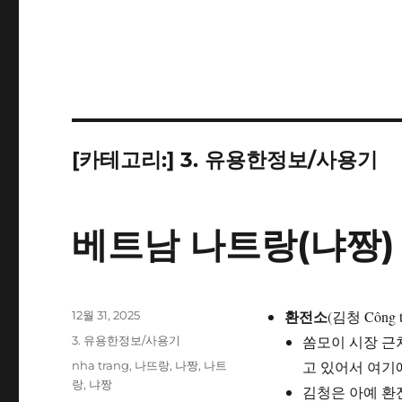
[카테고리:]
3. 유용한정보/사용기
베트남 나트랑(냐짱)
환전소
작
(김청 Công
12월 31, 2025
성
카
쏨모이 시장 근
3. 유용한정보/사용기
일
테
태
고 있어서 여기
nha trang
,
나뜨랑
,
나짱
,
나트
자
고
그
랑
,
냐짱
김청은 아예 환전
리