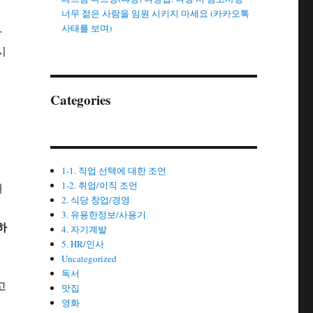
서
너무 젊은 사람을 임원 시키지 마세요 (카카오톡
사태를 보며)
아
시
Categories
1-1. 직업 선택에 대한 조언
1-2. 취업/이직 조언
해
2. 식당 창업/경영
3. 유용한정보/사용기
하
4. 자기계발
5. HR/인사
Uncategorized
독서
고
맛집
영화