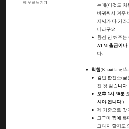
베
에 댓글 남기기
는데(이것도 처
트
바꿔줘서 겨우 
남
나
저씨가 다 가라
트
더라구요.
랑
환전 안 해주는
(냐
ATM 출금이나
짱)
여
다.
행
팁.
척칩
여
(Khoai lang 
행
김빈 환전소(금은
시
진 것 같습니다.
참
오후 2시 30
고
사
셔야 됩니다
.)
항
제 기준으로 맛 
고구마 찜에 롯
그다지 달지도 