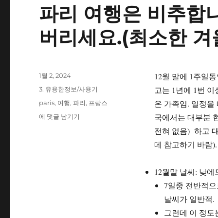
파리 여행은 비추합니
버리세요.(최소한 겨
작
12월 말에 1주일
1월 2, 2024
성
카
고는 1년에 1번 이
3. 유용한정보/사용기
일
테
태
온 가족임. 일정을
paris
,
여행
,
파리
,
프랑스
자
고
그
파
국에서는 대부분 
에 댓글 남기기
리
리
전혀 없음) 하고 
여
데 참고하기 바람).
행
은
비
12월말 날씨: 낮에
추
7일중 전반적으
합
니
날씨가 일반적.
다.
그런데 이 정도는