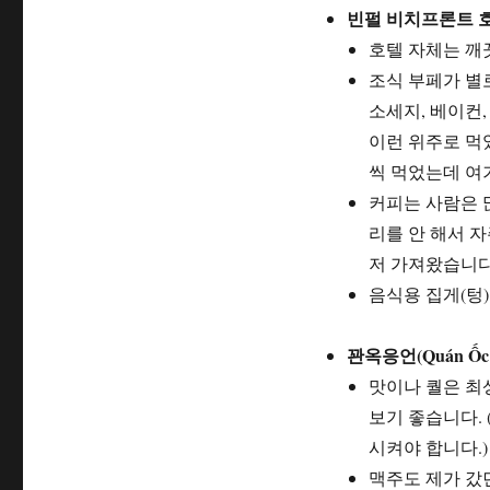
빈펄 비치프론트 호텔(Vi
호텔 자체는 깨
조식 부페가 별
소세지, 베이컨,
이런 위주로 먹
씩 먹었는데 여
커피는 사람은 많
리를 안 해서 
저 가져왔습니다
음식용 집게(텅
꽌옥응언(Quán Ốc
맛이나 퀄은 최
보기 좋습니다.
시켜야 합니다.)
맥주도 제가 갔