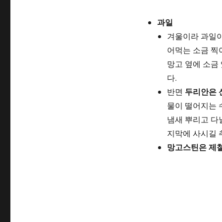
과일
겨울이라 과일이
어먹는 소금 찍
망고 옆에 소금
다.
두리안은 
반면
물이 떨어지는 
냄새 뿌리고 다
지막에 사시길 
망고스틴은 제철