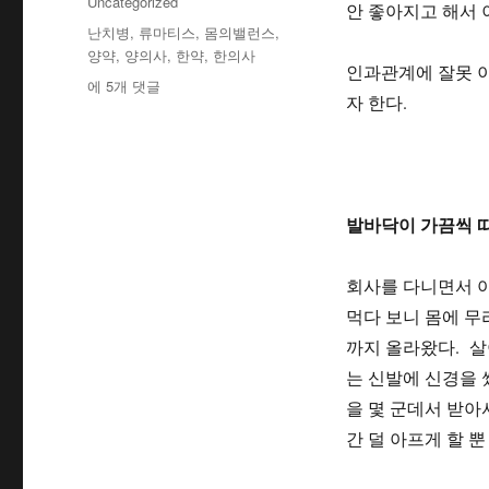
테
Uncategorized
안 좋아지고 해서 
자
고
태
난치병
,
류마티스
,
몸의밸런스
,
리
그
양약
,
양의사
,
한약
,
한의사
인과관계에 잘못 이
[건
에 5개 댓글
자 한다.
강]
몸
이
아
플
때
발바닥이 가끔씩 
는
몸
회사를 다니면서 
의
밸
먹다 보니 몸에 무
런
까지 올라왔다. 살
스
는 신발에 신경을 
를
되
을 몇 군데서 받아서
찾
간 덜 아프게 할 뿐
는
게