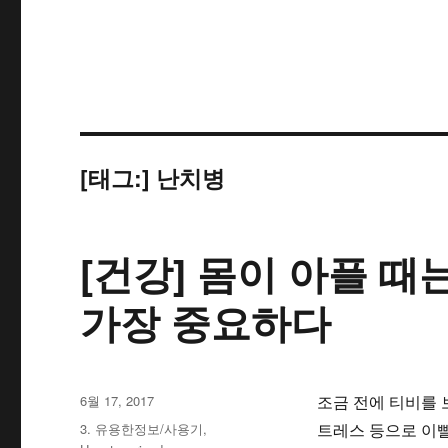
[태그:]
난치병
[건강] 몸이 아플 
가장 중요하다
작
6월 17, 2017
조금 전에 티비를
성
카
3. 유용한정보/사용기
,
트레스 등으로 이빨
일