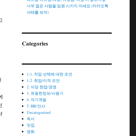
너무 젊은 사람을 임원 시키지 마세요 (카카오톡
사태를 보며)
고
Categories
1-1. 직업 선택에 대한 조언
서
1-2. 취업/이직 조언
2. 식당 창업/경영
릎
3. 유용한정보/사용기
에
4. 자기계발
천
5. HR/인사
Uncategorized
약
독서
맛집
영화