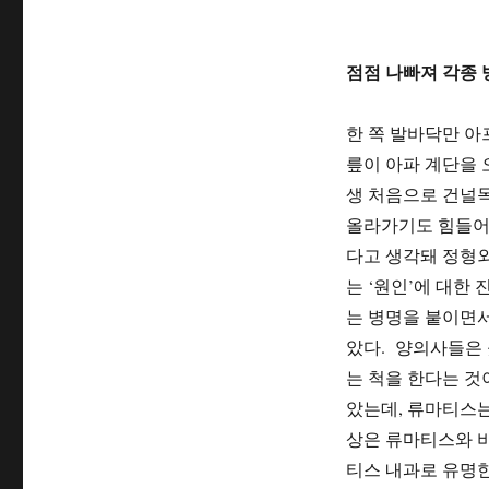
가
장
중
점점 나빠져 각종 
요
하
다
한 쪽 발바닥만 아
릎이 아파 계단을 
생 처음으로 건널목
올라가기도 힘들어 
다고 생각돼 정형외
는 ‘원인’에 대
는 병명을 붙이면서
았다. 양의사들은 
는 척을 한다는 것
았는데, 류마티스는
상은 류마티스와 
티스 내과로 유명한