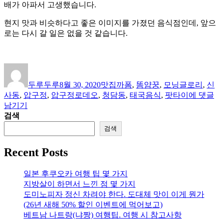
배가 아파서 고생했습니다.
현지 맛과 비슷하다고 좋은 이미지를 가졌던 음식점인데, 앞으
로는 다시 갈 일은 없을 것 같습니다.
글
작
카
태
쓴
성
테
그
두루두루
8월 30, 2020
맛집
까폼
,
똠얌꿍
,
모닝글로리
,
신
이
일
고
[맛
사동
,
압구정
,
압구정로데오
,
청담동
,
태국음식
,
팟타이
에 댓글
자
리
집
남기기
평
검색
가]
검색
태
국
Recent Posts
음
식
일본 후쿠오카 여행 팁 몇 가지
점
지방살이 하면서 느낀 점 몇 가지
압
도미노피자 정신 차려야 한다. 도대체 맛이 이게 뭔가
구
(26년 새해 50% 할인 이벤트에 먹어보고)
정/
베트남 나트랑(냐짱) 여행팁. 여행 시 참고사항
청