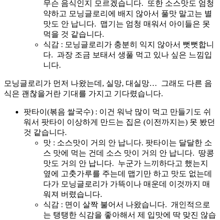
무슨 음식인지 모르겠습니다. 또한 소스맛도 엄청
약하고 모닝글로리에 배지 않아서 풀맛 말고는 별
맛도 안 납니다. 맵기는 엄청 매워서 아이들은 못
먹을 것 같습니다.
식감 : 모닝글로리가 충분히 익지 않아서 뻣뻣합니
다. 과장 조금 보태서 생풀 먹고 있나 싶은 느낌입
니다.
모닝글로리가 먼저 나왔는데, 실망, 대실망… 그래도 다른 음
식은 괜찮을거란 기대를 가지고 기다렸습니다.
팟타이(볶음 쌀국수) : 이건 워낙 많이 먹고 만들기도 쉬
워서 팟타이 이상하게 만드는 집은 (이전까지는) 못 봤던
것 같습니다.
맛 : 소스맛이 거의 안 납니다. 팟타이는 달달한 소
스 맛에 먹는 건데 소스 맛이 거의 안 납니다. 땅콩
맛도 거의 안 납니다. 누군가 느끼하다고 했는지
옆에 고춧가루를 주는데 맵기만 하고 맛도 없는데
다가 모닝글로리가 가뜩이나 매운데 이것까지 매
워져 버렸습니다.
식감 : 면이 살짝 불어서 나왔습니다. 개인적으로
는 탱탱한 식감을 좋아해서 제 입맛에 딱 맞진 않습