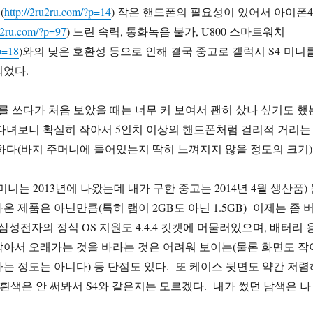
(
http://2ru2ru.com/?p=14
) 작은 핸드폰의 필요성이 있어서 아이폰4
ru2ru.com/?p=97
) 느린 속력, 통화녹음 불가, U800 스마트워치
?p=18
)와의 낮은 호환성 등으로 인해 결국 중고로 갤럭시 S4 미니
되었다.
를 쓰다가 처음 보았을 때는 너무 커 보여서 괜히 샀나 싶기도 했
다녀보니 확실히 작아서 5인치 이상의 핸드폰처럼 걸리적 거리는
하다(바지 주머니에 들어있는지 딱히 느껴지지 않을 정도의 크기)
미니는 2013년에 나왔는데 내가 구한 중고는 2014년 4월 생산품)
 제품은 아닌만큼(특히 램이 2GB도 아닌 1.5GB) 이제는 좀 
삼성전자의 정식 OS 지원도 4.4.4 킷캣에 머물러있으며, 배터리 
로 작아서 오래가는 것을 바라는 것은 어려워 보이는(물론 화면도 작
는 정도는 아니다) 등 단점도 있다. 또 케이스 뒷면도 약간 저렴
4 흰색은 안 써봐서 S4와 같은지는 모르겠다. 내가 썼던 남색은 나