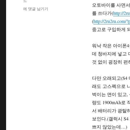
드
오토바이를 사면서
[사
에 댓글 남기기
를 쓰다가(
http://2
용
기]
(
http://2ru2ru.com/
갤
중고로 구입하게 
럭
시
S4
워낙 작은 아이폰4
미
데 청바지에 넣고 
니
것 없이 굉장히 편
(SHV-
E370)
사
다만 오래되고(S4 
용
래도 고스펙으로 나온
기
벅이는 면이 있고, 
량도 1900mAh
서 배터리가 광탈하
보인다.(갤럭시 S
쁘지 않았는데…)