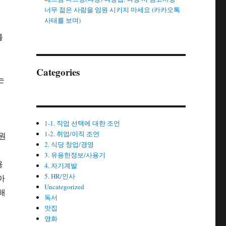
너무 젊은 사람을 임원 시키지 마세요 (카카오톡
사태를 보며)
를
Categories
는
1-1. 직업 선택에 대한 조언
1-2. 취업/이직 조언
 원
2. 식당 창업/경영
버
3. 유용한정보/사용기
용
4. 자기계발
5. HR/인사
아
Uncategorized
해
독서
맛집
영화