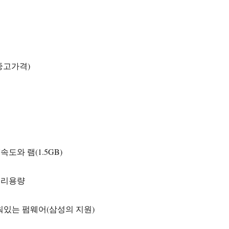
롯
중고가격)
속도와 램(1.5GB)
터리용량
 멈춰있는 펌웨어(삼성의 지원)