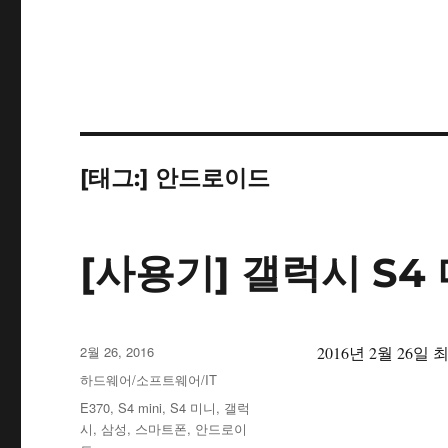
[태그:]
안드로이드
[사용기] 갤럭시 S4 
작
2월 26, 2016
2016년 2월 26일
성
카
하드웨어/소프트웨어/IT
일
테
태
E370
,
S4 mini
,
S4 미니
,
갤럭
자
고
그
시
,
삼성
,
스마트폰
,
안드로이
리