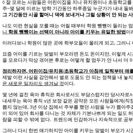
◊ 잘 모르는 사람들은 어린이집을 지나 유치원이나 초등학교를
주~몇 달에 이르는 방학 기간동안 하루종일 누군가가 내내 돌
그 기간동안 시골 할머니 댁에 보내거나 그럴 상황이 안 되는 사
나도 이런 현실을 모를 때는 어릴 때부터 학원 뺑뺑이 돌리는
니
학원 뺑뺑이는 선택이 아니라 아이를 키우는 유일한 방법
이
이러다보니 학원이 많은 곳에 학부모들이 몰리게 되고, 그러니 
요즘 아이를 기르는 맞벌이 부모라면 돈도 돈이지만, 이렇게 시
을 모르다가 막상 겪어본 후로는 어떻게 할 엄두가 안 나서 더 
정리하자면, 어린이집/유치원/초등학교가 아침에 일찍부터 애를 
제발 이런 사실을 감안해서 별로 도움도 안 되는 정책을 내 놓
은 새로운 일자리도 생겨날 것
이다.
몇 년에 걸친 육아 휴직은 회사로서도 부담스럽지만 당사자로서
내세우는 육아 휴직 x년 보장 같은 공약은 모든 사람들에게(직
뽑지 않는데, 3년 이상 집에서 주부를 했던 사람을 누가 뽑아
이 되어 있어 회사를 다니는 것 자체가 기분나쁘게 되는 일도 
람을 피할 수 밖에 없다. 트렌드에 민감하거나 지속적으로 공
그러니 다시 한번 얘기하지만 아이를 키우는 맞벌이 부모가 시간 