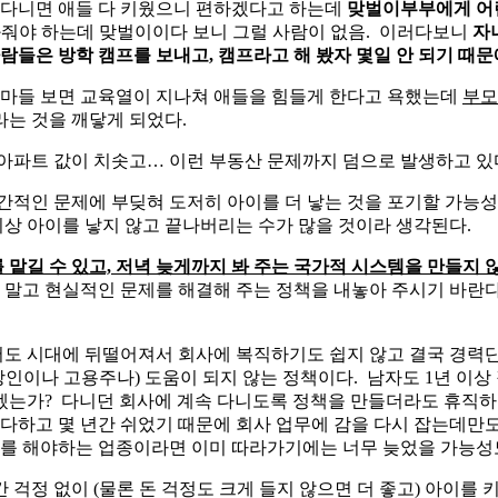
 다니면 애들 다 키웠으니 편하겠다고 하는데
맞벌이부부에게 어린
봐줘야 하는데 맞벌이이다 보니 그럴 사람이 없음. 이러다보니
자녀
람들은 방학 캠프를 보내고, 캠프라고 해 봤자 몇일 안 되기 때문
 엄마들 보면 교육열이 지나쳐 애들을 힘들게 한다고 욕했는데
부모
라는 것을 깨닿게 되었다.
아파트 값이 치솟고… 이런 부동산 문제까지 덤으로 발생하고 있
간적인 문제에 부딪혀 도저히 아이를 더 낳는 것을 포기할 가능성
이상 아이를 낳지 않고 끝나버리는 수가 많을 것이라 생각된다.
맡길 수 있고, 저녁 늦게까지 봐 주는 국가적 시스템을 만들지
지 말고 현실적인 문제를 해결해 주는 정책을 내놓아 주시기 바란
도 시대에 뒤떨어져서 회사에 복직하기도 쉽지 않고 결국 경력단
장인이나 고용주나) 도움이 되지 않는 정책이다. 남자도 1년 이상
주겠는가? 다니던 회사에 계속 다니도록 정책을 만들더라도 휴직하던
허다하고 몇 년간 쉬었기 때문에 회사 업무에 감을 다시 잡는데만도
부를 해야하는 업종이라면 이미 따라가기에는 너무 늦었을 가능성도
걱정 없이 (물론 돈 걱정도 크게 들지 않으면 더 좋고) 아이를