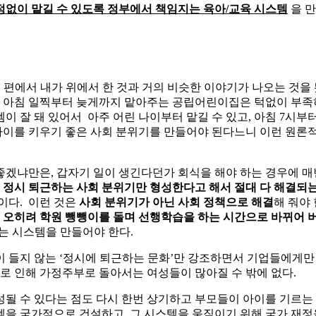
걱정없이 맡길 수 있도록 정부에서 책임지는 육아/교육 시스템
을 만
’
편에서 내가 위에서 한 것과 거의 비슷한 이야기가 나오는 것을 
, 아침 일찍부터 늦게까지 맡아주는 공립어린이집은 턱없이 부족하
이 잘 돼 있어서 아주 어린 나이부터 맡길 수 있고, 아침 7시부
이를 키우기 좋은 사회 분위기를 만들어야 된다느니 이런 원론적
좋겠냐만은, 갑자기 일이 생긴다던가 회식을 해야 하는 경우에 매번
로
정시 퇴근하는 사회 분위기만 형성한다고 해서 절대 다 해결되
이다. 이런 것은
사회 분위기가 아닌 사회 정책으로 해결
해 줘야
닌 오히려 학원 뺑뺑이를 돌며 선행학습을 하는 시간으로 바뀌어
는 시스템을 만들어야 한다.
 들지 않는 ‘정시에 퇴근하는 문화’만 강조하면서 기업들에게만 
으로 인해 가정주부로 돌아서는 여성들이 많아질 수 밖에 없다.
될 수 있다는 점도 다시 한번 상기하고 부모들이 아이를 기르는 
을 국가적으로 건설하고, 그 시스템을 움직이기 위해 국가 재정