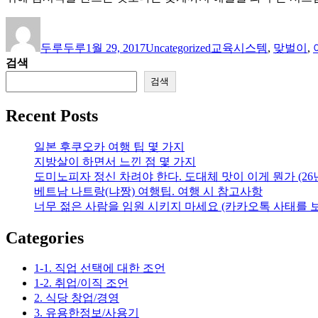
글
작
카
태
쓴
성
테
그
두루두루
1월 29, 2017
Uncategorized
교육시스템
,
맞벌이
,
이
일
고
검색
자
리
검색
Recent Posts
일본 후쿠오카 여행 팁 몇 가지
지방살이 하면서 느낀 점 몇 가지
도미노피자 정신 차려야 한다. 도대체 맛이 이게 뭔가 (26
베트남 나트랑(냐짱) 여행팁. 여행 시 참고사항
너무 젊은 사람을 임원 시키지 마세요 (카카오톡 사태를 
Categories
1-1. 직업 선택에 대한 조언
1-2. 취업/이직 조언
2. 식당 창업/경영
3. 유용한정보/사용기