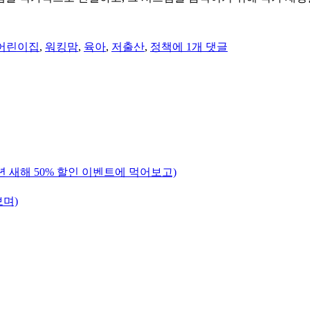
맞
벌
어린이집
,
워킹맘
,
육아
,
저출산
,
정책
에 1개 댓글
이
부
모
의
힘
든
점
–
워
년 새해 50% 할인 이벤트에 먹어보고)
킹
맘
보며)
을
위
한
제
대
로
된