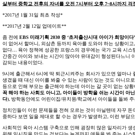
살부터 중학교 전후의 자녀를 오전 7시부터 오후 7~8시까지 
*2017년 1월 31일 최초 작성*
**2017년 2월 12일 업데이트**
좀 전에
EBS 미래기획 2030 중 ‘초저출산시대 아이가 희망이다
이 없어서 할머니, 외삼촌 등까지 육아를 도와야 하는 상황이고
없다… 육아 정책에 성공한 프랑스의 경우에는 국가 교육 시스템
간중간 아이와 보내는 시간이 많아야 유대감이 형성된다느니 아
감되는 내용이었다.
9시에 출근해서 6시에 딱 퇴근시켜주는 회사가 있으면 얼마나 
생겼을 때 대신 아이를 봐줄 수 있는 사람이 있는 것도 아니므
등으로 인해 부모는 출근해야 하는데 아이는 갈 곳이 없는 상황
꼭 해야 하는 사회도 아니고, 아이들이 방학을 쉬는 시간이 아
다
), 방학동안에도 어린이집/유치원/학교에서 아이들을 돌봐 주
정치인들이 이런 문제들을 전혀 모르는 것이 아닐텐데 자꾸 돈이
중하다 보면 일을 제대로 할 수는 경우가 발생하고, 이런 부담
사회적인 육아 시스템 구축으로 인해 굉장히 많은 일자리가 생성
위해 임시직을 만드는 것보다는 늦게까지 애들을 봐 주는 시스템