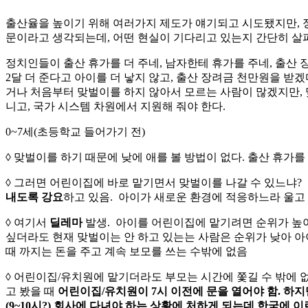
출산율을 높이기 위해 여러가지 제도가 얘기되고 시도됐지만, 
문이라고 생각되는데, 어떤 현실이 기다리고 있는지 간단히 살
정치인들이 출산 휴가를 더 주네, 남자한테 휴가를 주네, 출산
2달 더 준다고 아이를 더 낳지 않고, 출산 장려금 천만원을 
거나 처음부터 맞벌이를 하지 않아서 모르는 사람이 많겠지만, 맞
니고, 국가 시스템 차원에서 지원해 줘야 한다.
0~7세(초등학교 들어가기 전)
◊ 맞벌이를 하기 때문에 낮에 애를 볼 방법이 없다. 출산 휴가
◊ 그러면 어린이집에 바로 맡기면서 맞벌이를 나갈 수 있느냐?
내도록 강요
하고 있음. 아이가 새로운 환경에 적응하느라 울고
◊ 여기서
딜레마
발생. 아이를 어린이집에 맡기려면 순위가 높아
싶더라도 현재 맞벌이는 안 하고 있는는 사람은 순위가 낮아 아
때 까지는 돈을 주고 계속 보모를 쓰는 수밖에 없음
◊ 어린이집/유치원에 맡기더라도 부모는 시간에 쫓길 수 밖에 없
고 봤을 때
어린이집/유치원이 7시 이전에 문을 열어야 함. 하지만
(9~10시?) 회사에 다녀야 하는 상황에 처하게 되는데 한국에 