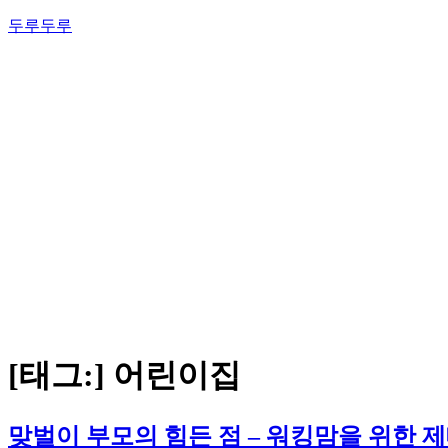
콘
두루두루
텐
츠
로
바
로
가
기
[태그:]
어린이집
맞벌이 부모의 힘든 점 – 워킹맘을 위한 