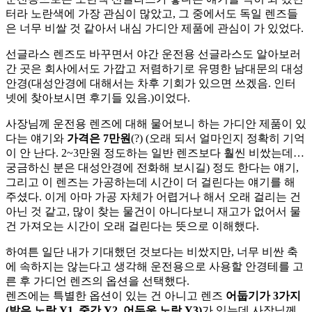
터라 노란색에 가장 관심이 많았고, 그 중에서도 독일 렌즈들
은 너무 비쌀 것 같아서 내심 가디안 제품에 관심이 가 있었다.
선글라스 렌즈도 바꾸면서 야간 운전용 선글라스도 알아보러
간 곳은 회사에서도 가깝고 저렴하기로 유명한 남대문의 대성
안경(대성안경에 대해서는 차후 기회가 있으면 쓰겠음. 인터
넷에 찾아보시면 후기들 있음.)이었다.
사장님께 운전용 렌즈에 대해 물어보니 하는 가디안 제품이 있
다는 얘기와
가격은 7만원
(?) (오래 되서 얼마인지 정확히 기억
이 안 난다. 2~3만원 정도하는 일반 렌즈보다 훨씬 비쌌는데…
궁금하신 분은 대성안경에 전화해 보시길) 정도 한다는 얘기,
그리고 이 렌즈는 가공하는데 시간이 더 걸린다는 얘기를 해
주셨다. 이게 아마 가공 자체가 어렵거나 해서 오래 걸리는 건
아닌 것 같고, 많이 찾는 물건이 아니다보니 재고가 없어서 물
건 가져오는 시간이 오래 걸린다는 뜻으로 이해했다.
하여튼 일단 내가 기대했던 것보다는 비쌌지만, 너무 비싼 축
에 속하지는 않는다고 생각해 운전용으로 사용할 안경테를 고
른 후 가디언 렌즈의 옵션을 선택했다.
렌즈에는 특별한 옵션이 있는 건 아니고 렌즈
어둡기가 3가지
(밝은 노랑 Y1, 중간 Y2, 어두운 노랑 Y3)
가 있는데 사장님께