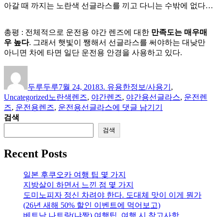
아갈 때 까지는 노란색 선글라스를 끼고 다니는 수밖에 없다…
총평 : 전체적으로 운전용 야간 렌즈에 대한
만족도는 매우매
우 높다
. 그래서 햇빛이 쨍해서 선글라스를 써야하는 대낮만
아니면 차에 타면 일단 운전용 안경을 사용하고 있다.
글
작
카
쓴
성
테
두루두루
7월 24, 2018
3. 유용한정보/사용기
,
이
일
고
태
Uncategorized
노란색렌즈
,
야간렌즈
,
야간용선글라스
,
운전렌
자
리
그
[사
즈
,
운전용렌즈
,
운전용선글라스
에 댓글 남기기
용
검색
기]
검색
야
간
Recent Posts
운
전
일본 후쿠오카 여행 팁 몇 가지
용
지방살이 하면서 느낀 점 몇 가지
안
도미노피자 정신 차려야 한다. 도대체 맛이 이게 뭔가
경
(26년 새해 50% 할인 이벤트에 먹어보고)
(야
베트남 나트랑(냐짱) 여행팁. 여행 시 참고사항