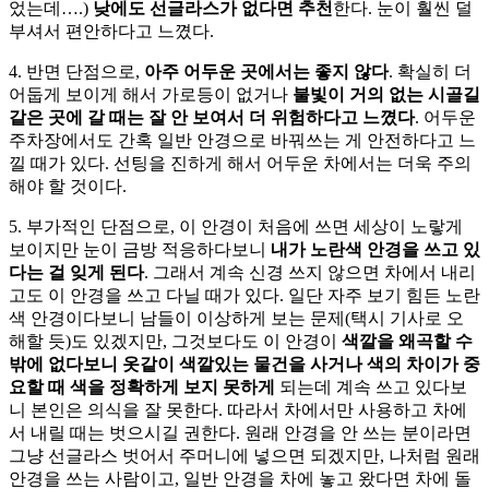
었는데….)
낮에도 선글라스가 없다면 추천
한다. 눈이 훨씬 덜
부셔서 편안하다고 느꼈다.
4. 반면 단점으로,
아주 어두운 곳에서는 좋지 않다
. 확실히 더
어둡게 보이게 해서 가로등이 없거나
불빛이 거의 없는 시골길
같은 곳에 갈 때는 잘 안 보여서 더 위험하다고 느꼈다
. 어두운
주차장에서도 간혹 일반 안경으로 바꿔쓰는 게 안전하다고 느
낄 때가 있다. 선팅을 진하게 해서 어두운 차에서는 더욱 주의
해야 할 것이다.
5. 부가적인 단점으로, 이 안경이 처음에 쓰면 세상이 노랗게
보이지만 눈이 금방 적응하다보니
내가 노란색 안경을 쓰고 있
다는 걸 잊게 된다
. 그래서 계속 신경 쓰지 않으면 차에서 내리
고도 이 안경을 쓰고 다닐 때가 있다. 일단 자주 보기 힘든 노란
색 안경이다보니 남들이 이상하게 보는 문제(택시 기사로 오
해할 듯)도 있겠지만, 그것보다도 이 안경이
색깔을 왜곡할 수
밖에 없다보니 옷같이 색깔있는 물건을 사거나 색의 차이가 중
요할 때 색을 정확하게 보지 못하게
되는데 계속 쓰고 있다보
니 본인은 의식을 잘 못한다. 따라서 차에서만 사용하고 차에
서 내릴 때는 벗으시길 권한다. 원래 안경을 안 쓰는 분이라면
그냥 선글라스 벗어서 주머니에 넣으면 되겠지만, 나처럼 원래
안경을 쓰는 사람이고, 일반 안경을 차에 놓고 왔다면 차에 돌