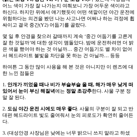
어느 색이 가장 잘 나가는지 여쭤보니 가장 어두운 색이라고
하신다. 하지만 위에서 얘기했듯이 어떤 색깔이던 야간 운전에
위험하다는 의견을 봤던 나는 사고나면 어쩌나 하는 걱정에 휩
싸이고 결국 중간(Y2) 어둡기를 골랐다.
몇 일 후 안경을 찾으러 갈때까지 계속 ‘중간 어둡기를 고른게
잘 한 것일까’에 대한 생각이 맴돌았다. 밤에 운전하려면 더 밝
은 색을 했어야 하는 것 아닐까… 중간 어둡기도 별 차이 없어
서 헤드라이트 불빛을 차단을 못 하는 건 아닐까… 등등
하여튼 그 동안 많이 사용을 해 본 것은 아니지만 이 렌즈에 대
한 느낀 점들은
1.
안개가 끼었을 때나 비가 부슬부슬 올 때,
해가 매우 낮게 떠
있어서 눈이 부신 해질녁
에는
정말 초강추
한다. 사물 구분 정
말 잘 된다.
2.
도심 야간 운전 시에도 매우 좋다
. 사물의 구분이 잘 되고 반
대편 헤드라이트 빛도 줄여줘서 눈의 피로도가 확연히 줄어든
다.
3. (대성안경 사장님은 낮에는 너무 밝으니 쓰지 말라고 하셨