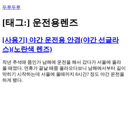
콘
두루두루
텐
츠
[태그:]
운전용렌즈
로
바
로
[사용기] 야간 운전용 안경(야간 선글라
가
스)(노란색 렌즈)
기
작년 추석때 쯤인가 남해에 운전을 해서 갔다가 서울에 올라
올 때였다. 연휴가 끝날 때쯤 올라오다보니 남해에서부터 길이
막히기 시작하는데 서울에 올때까지 8시간? 정도 야간 운전을
하게 됐다.