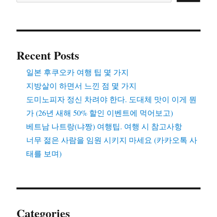
–
워
킹
맘
을
Recent Posts
위
한
일본 후쿠오카 여행 팁 몇 가지
제
지방살이 하면서 느낀 점 몇 가지
대
도미노피자 정신 차려야 한다. 도대체 맛이 이게 뭔
로
된
가 (26년 새해 50% 할인 이벤트에 먹어보고)
정
베트남 나트랑(냐짱) 여행팁. 여행 시 참고사항
책
너무 젊은 사람을 임원 시키지 마세요 (카카오톡 사
을
만
태를 보며)
들
고
싶
다
면
Categories
(저