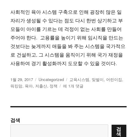
사회적인 육아 시스템 구축으로 인해 굉장히 많은 일
자리가 생성될 수 있다는 점도 다시 한번 상기하고 부
모들이 아이를 기르는 데 걱정이 없는 사회를 만들어
주어야 한다. 고용률을 높이기 위해 임시직을 만드는
것보다는 늦게까지 애들을 봐 주는 시스템을 국가적으
로 건설하고, 그 시스템을 움직이기 위해 국가 재정을
사용하여 경기 활성화까지 도모할 수 있을 것이다.
작
카
태
1월 29, 2017
Uncategorized
교육시스템
,
맞벌이
,
어린이집
,
성
테
맞
그
워킹맘
,
육아
,
저출산
,
정책
에 1개 댓글
일
고
벌
자
리
이
부
모
의
검색
힘
검
든
색
점