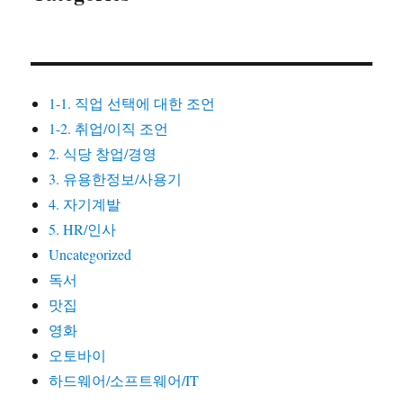
출
산
대
책)
1-1. 직업 선택에 대한 조언
1-2. 취업/이직 조언
2. 식당 창업/경영
3. 유용한정보/사용기
4. 자기계발
5. HR/인사
Uncategorized
독서
맛집
영화
오토바이
하드웨어/소프트웨어/IT