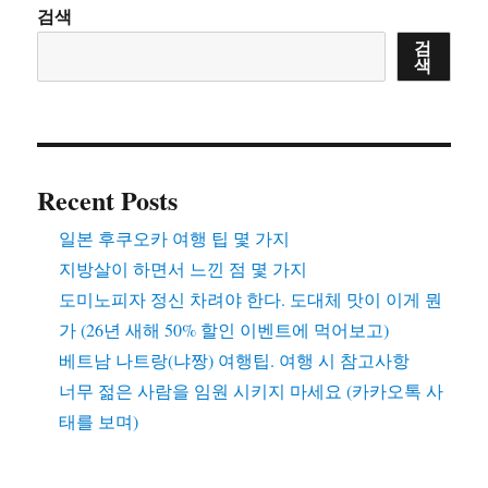
서
검색
느
검
낀
색
점
–
주
로
상
주
Recent Posts
입
장
일본 후쿠오카 여행 팁 몇 가지
에
지방살이 하면서 느낀 점 몇 가지
서
도미노피자 정신 차려야 한다. 도대체 맛이 이게 뭔
가 (26년 새해 50% 할인 이벤트에 먹어보고)
베트남 나트랑(냐짱) 여행팁. 여행 시 참고사항
너무 젊은 사람을 임원 시키지 마세요 (카카오톡 사
태를 보며)