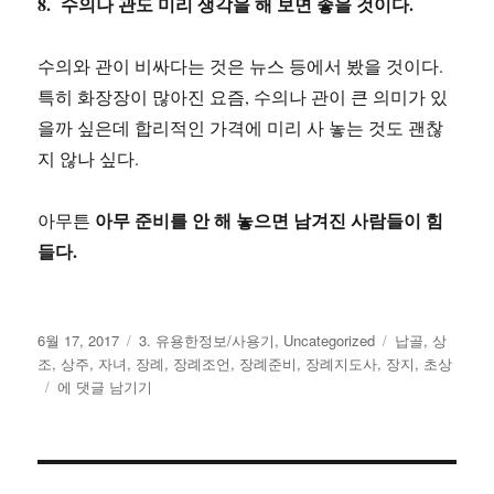
8. 수의나 관도 미리 생각을 해 보면 좋을 것이다.
수의와 관이 비싸다는 것은 뉴스 등에서 봤을 것이다.
특히 화장장이 많아진 요즘, 수의나 관이 큰 의미가 있
을까 싶은데 합리적인 가격에 미리 사 놓는 것도 괜찮
지 않나 싶다.
아무 준비를 안 해 놓으면 남겨진 사람들이 힘
아무튼
들다.
작
카
태
6월 17, 2017
3. 유용한정보/사용기
,
Uncategorized
납골
,
상
성
테
그
조
,
상주
,
자녀
,
장례
,
장례조언
,
장례준비
,
장례지도사
,
장지
,
초상
일
장
고
에 댓글 남기기
자
례
리
치
르
면