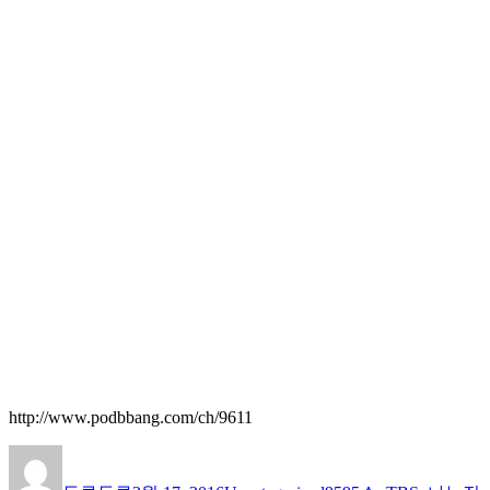
http://www.podbbang.com/ch/9611
글
작
카
태
쓴
성
테
그