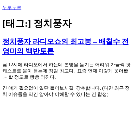
콘
두루두루
텐
츠
[태그:]
정치풍자
로
바
로
정치풍자 라디오쇼의 최고봉 – 배칠수 전
가
영미의 백반토론
기
낮 12시에 라디오에서 하는데 본방을 듣기는 어려워 가끔씩 팟
캐스트로 몰아 듣는데 정말 최고다. 요즘 언제 이렇게 웃어봤
나 할 정도로 빵빵 터진다.
긴 얘기 필요없이 일단 들어보시길 강추합니다. (다만 최근 정
치 이슈들을 약간 알아야 이해할 수 있다는 건 함정)