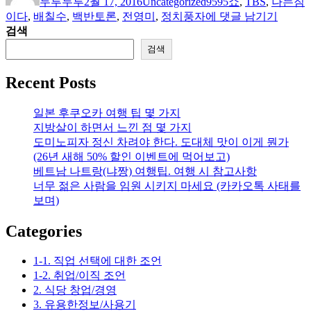
두루두루
2월 17, 2016
Uncategorized
9595쇼
,
TBS
,
나는짐
이
일
고
정
이다
,
배칠수
,
백반토론
,
전영미
,
정치풍자
에 댓글 남기기
자
리
치
검색
풍
검색
자
라
Recent Posts
디
오
일본 후쿠오카 여행 팁 몇 가지
쇼
지방살이 하면서 느낀 점 몇 가지
의
도미노피자 정신 차려야 한다. 도대체 맛이 이게 뭔가
최
(26년 새해 50% 할인 이벤트에 먹어보고)
고
베트남 나트랑(냐짱) 여행팁. 여행 시 참고사항
봉
너무 젊은 사람을 임원 시키지 마세요 (카카오톡 사태를
–
보며)
배
칠
Categories
수
전
1-1. 직업 선택에 대한 조언
영
1-2. 취업/이직 조언
미
2. 식당 창업/경영
의
3. 유용한정보/사용기
백