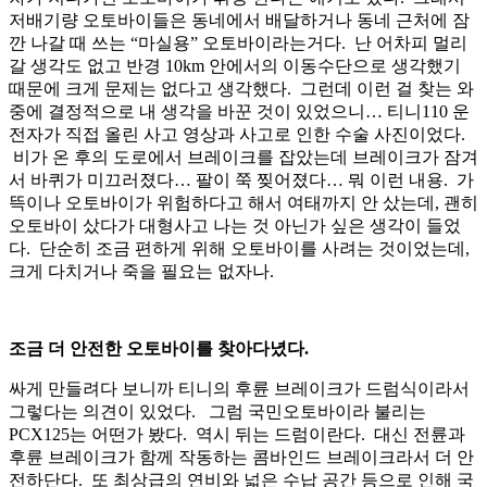
저배기량 오토바이들은 동네에서 배달하거나 동네 근처에 잠
깐 나갈 때 쓰는 “마실용” 오토바이라는거다. 난 어차피 멀리
갈 생각도 없고 반경 10km 안에서의 이동수단으로 생각했기
때문에 크게 문제는 없다고 생각했다. 그런데 이런 걸 찾는 와
중에 결정적으로 내 생각을 바꾼 것이 있었으니… 티니110 운
전자가 직접 올린 사고 영상과 사고로 인한 수술 사진이었다.
비가 온 후의 도로에서 브레이크를 잡았는데 브레이크가 잠겨
서 바퀴가 미끄러졌다… 팔이 쭉 찢어졌다… 뭐 이런 내용. 가
뜩이나 오토바이가 위험하다고 해서 여태까지 안 샀는데, 괜히
오토바이 샀다가 대형사고 나는 것 아닌가 싶은 생각이 들었
다. 단순히 조금 편하게 위해 오토바이를 사려는 것이었는데,
크게 다치거나 죽을 필요는 없자나.
조금 더 안전한 오토바이를 찾아다녔다.
싸게 만들려다 보니까 티니의 후륜 브레이크가 드럼식이라서
그렇다는 의견이 있었다. 그럼 국민오토바이라 불리는
PCX125는 어떤가 봤다. 역시 뒤는 드럼이란다. 대신 전륜과
후륜 브레이크가 함께 작동하는 콤바인드 브레이크라서 더 안
전하단다. 또 최상급의 연비와 넓은 수납 공간 등으로 인해 국