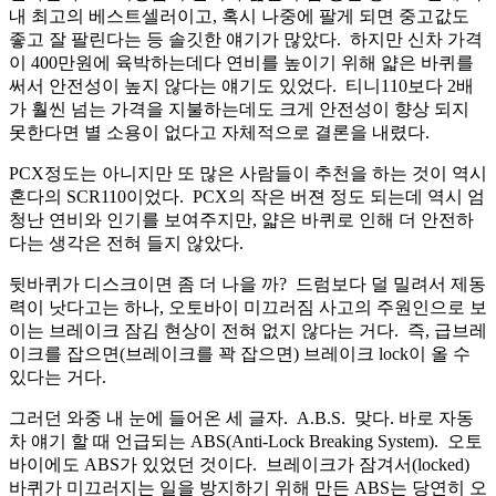
내 최고의 베스트셀러이고, 혹시 나중에 팔게 되면 중고값도
좋고 잘 팔린다는 등 솔깃한 얘기가 많았다. 하지만 신차 가격
이 400만원에 육박하는데다 연비를 높이기 위해 얇은 바퀴를
써서 안전성이 높지 않다는 얘기도 있었다. 티니110보다 2배
가 훨씬 넘는 가격을 지불하는데도 크게 안전성이 향상 되지
못한다면 별 소용이 없다고 자체적으로 결론을 내렸다.
PCX정도는 아니지만 또 많은 사람들이 추천을 하는 것이 역시
혼다의 SCR110이었다. PCX의 작은 버젼 정도 되는데 역시 엄
청난 연비와 인기를 보여주지만, 얇은 바퀴로 인해 더 안전하
다는 생각은 전혀 들지 않았다.
뒷바퀴가 디스크이면 좀 더 나을 까? 드럼보다 덜 밀려서 제동
력이 낫다고는 하나, 오토바이 미끄러짐 사고의 주원인으로 보
이는 브레이크 잠김 현상이 전혀 없지 않다는 거다. 즉, 급브레
이크를 잡으면(브레이크를 꽉 잡으면) 브레이크 lock이 올 수
있다는 거다.
그러던 와중 내 눈에 들어온 세 글자. A.B.S. 맞다. 바로 자동
차 얘기 할 때 언급되는 ABS(Anti-Lock Breaking System). 오토
바이에도 ABS가 있었던 것이다. 브레이크가 잠겨서(locked)
바퀴가 미끄러지는 일을 방지하기 위해 만든 ABS는 당연히 오