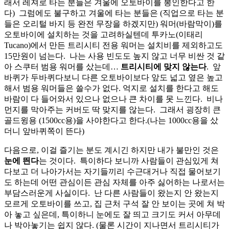
래서 레져로 타는 분들은 겨울에 오토바이를 봉인한다고 한
다) 그럼에도 불구하고 겨울에 타는 분들은 (직업으로 타는 분
들은 오리털 바지 등 완전 무장을 하겠지만) 워머(바람막이)를
오토바이에 설치하는 것을 고려하실텐데 투카노(이태리
Tucano)에서 만든 트리시티 전용 워머는 설치비를 제외하고도
15만원이 넘는다. 나는 사용 빈도도 높지 않고 너무 비싼 것 같
아 스쿠터 범용 워머를 샀는데…
트리시티에 맞지 않는다
. 앞
바퀴가 두바퀴다보니 다른 오토바이보다 앞도 넓고 옆은 높고
해서 범용 워머들은 쓸수가 없다. 억지로 설치를 한다고 해도
바람이 다 들어와서 있으나 없으나 큰 차이를 못 느낀다. 비나
먼지를 막아주는 커버도 딱 맞지를 않는다. 그래서 굉장히 큰
골드윙용 (1500cc용)을 사야한다고 한다.(나는 1000cc용을 샀
더니 앞바퀴쪽이 뜬다)
다음으로, 이걸 즐기는 분도 계시긴 하지만 내가 불만인 것은
눈에 띈다
는 것이다. 특이하다 보니까 사람들이 관심있게 쳐
다보고 더 나아가서는 자기들끼리 수근대거나 직접 물어보기
도 하는데 어떤 관심이든 관심 자체를 아주 싫어하는 나로서는
부담스러운게 사실이다. 난 다른 사람들이 왔는지 안 왔는지
모르게 오토바이를 쓰고, 집 근처 구석 잘 안 보이는 곳에 쳐 박
아 놓고 싶은데, 특이하니 눈에도 잘 띄고 크기도 커서 아무데
나 박아놓기는 쉽지 않다. (물론 시간이 지나면서 트리시티가