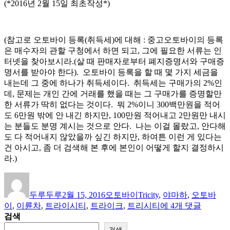
(*2016년 2월 15일 최초작성*)
(참고로 오토바이 등록(취득세)에 대해 : 중고오토바이의 등록
은 매수자의 관할 구청에서 하면 되고, 그에 필요한 서류는 인
터넷을 찾아보시라.(살 때 판매자로부터 폐지증명서와 구매증
명서를 받아야 한다). 오토바이 등록을 할 때 몇 가지 세금을
내는데 그 중에 하나가 취득세이다. 취득세는 구매가의 2%인
데, 문제는 개인 간에 거래를 했을 때는 그 구매가를 증명할만
한 서류가 딱히 없다는 것이다. 뭐 2%이니 300백만원을 적어
도 6만원 밖에 안 내긴 하지만, 100만원 적어내고 2만원만 내시
는 분들도 분명 계시는 것으로 안다. 나는 이걸 몰랐고, 안다해
도 다 적어내지 않았을까 싶긴 하지만, 하여튼 이런 게 있다는
건 아시고, 좀 더 검색해 본 후에 본인이 어떻게 할지 결정하시
라.)
글
작
카
태
쓴
성
테
그
두루두루
2월 15, 2016
오토바이
Tricity
,
야마하
,
오토바
이
일
고
[선
이
,
이륜차
,
트라이시티
,
트라이크
,
트리시티
에 4개 댓글
자
리
택
검색
기]
검색