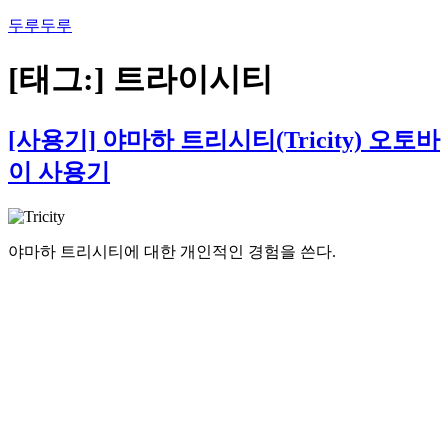
콘
두루두루
텐
츠
[태그:]
트라이시티
로
바
로
[사용기] 야마하 트리시티(Tricity) 오토바
가
이 사용기
기
야마하 트리시티에 대한 개인적인 경험을 쓴다.