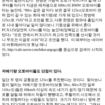
문제의 발단이었다. 한명은 가끔씩 도로가 막히거나 할 때 스
쿠터를 타다가 지금은 레져용으로 600cc의 BMW 오토바이를
타는 놈인데, “80cc 같은 걸 타다 보면 결국 125cc(오토바이 면
허 없이 갈 수 있는 최대 배기량)로 가게 돼 있으니 한방에
125cc로 가라”라고 조언을 했고, 다른 한명은 청와대 출입기자
로 시내 돌아다닐 일이 많다보니 기동성을 위해서 혼다
PCX125(당연히 125cc)를 타는 놈인데(양복입고 오토바이를
탄다) “모든 면에서 PCX125가 최고의 만족도를 선사할 것이
니 무조건 이걸로 사라”라고 조언을 했다. 이 때부터는 네이버
의 바튜매(바이크 튜닝 매니
아, http://cafe.naver.com/bikecargogo)를 중심으로 검색이 시작되
었다.
저배기량 오토바이들도 단점이 있다.
일단 두 명의 공통점은 125cc를 추천했다는 것이다. 찾아보니
힘이 딸리는 저배기량 오토바이(보통 50cc, 80cc지만 일부
110cc도)들은 60km/h 이상의 속도 내기가 쉽지 않기 때문에 도
로를 달릴 때 뒤에서 차들이 빵빵대고, 추월까지 시도해서 오
히려 위험하다는 사람들도 있었다. 크기가 작다보니 옆에 큰
차가 지다가면 오토바이가 휘청 한다는 얘기도 있다. 그래서