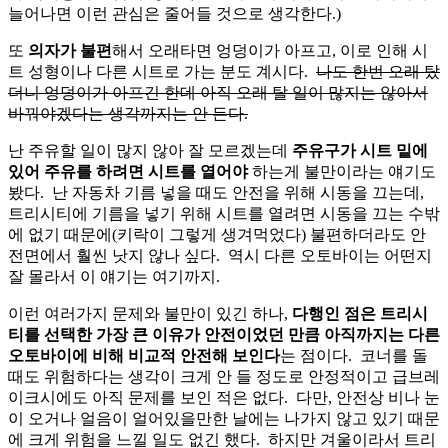
늘어나면 이런 관심은 줄어들 것으로 생각한다.)
또
의자가 불편
해서 오래타면 엉덩이가 아프고, 이로 인해 시
트 성형이나 다른 시트로 가는 분도 계시다.
나도 한번 오래 탔
더니 엉덩이가 아프긴 한데 아직 오래 탈 일이 많지는 않아서
바꿔야겠다는 생각까지는 안 든다.
난 주유할 일이 많지 않아 잘 모르겠는데
주유구가 시트 밑에
있어 주유를 하려면 시트를 열어야
하는게 불만이라는 얘기도
봤다. 난 자동차 기름 넣을 때도 안전을 위해 시동을 끄는데,
트리시티에 기름을 넣기 위해 시트를 열려면 시동을 끄는 수밖
에 없기 때문에(키락이 그렇게 생겨먹었다) 불편하더라도 안
전면에서 훨씬 낫지 않나 싶다. 역시 다른 오토바이는 어떤지
잘 몰라서 이 얘기는 여기까지.
이런 여러가지 문제와 불만이 있긴 하나,
다행인 점은 트리시
티를 선택한 가장 큰 이유가 안전이었던 만큼 아직까지는 다른
오토바이에 비해 비교적 안전해 보인다
는 점이다. 코너를 돌
때도 위험하다는 생각이 크게 안 들 정도로 안정적이고 급브레
이크시에도 아직 문제를 보인 적은 없다. 다만, 안전상 비나 눈
이 오거나 얼음이 얼어있을만한 날에는 나가지 않고 있기 때문
에 크게 위험을 느낄 일도 없긴 했다. 하지만 겨울이라서 트리