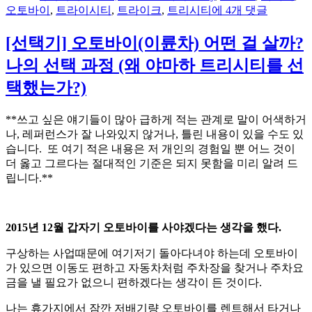
이
일
고
[사
오토바이
,
트라이시티
,
트라이크
,
트리시티
에 4개 댓글
자
리
용
기]
[선택기] 오토바이(이륜차) 어떤 걸 살까?
야
나의 선택 과정 (왜 야마하 트리시티를 선
마
하
택했는가?)
트
리
**쓰고 싶은 얘기들이 많아 급하게 적는 관계로 말이 어색하거
시
나, 레퍼런스가 잘 나와있지 않거나, 틀린 내용이 있을 수도 있
티
습니다. 또 여기 적은 내용은 저 개인의 경험일 뿐 어느 것이
(Tricity)
더 옳고 그르다는 절대적인 기준은 되지 못함을 미리 알려 드
오
립니다.**
토
바
이
사
2015년 12월 갑자기 오토바이를 사야겠다는 생각을 했다.
용
구상하는 사업때문에 여기저기 돌아다녀야 하는데 오토바이
기
가 있으면 이동도 편하고 자동차처럼 주차장을 찾거나 주차요
금을 낼 필요가 없으니 편하겠다는 생각이 든 것이다.
나는 휴가지에서 잠깐 저배기량 오토바이를 렌트해서 타거나