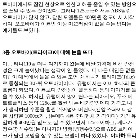
토바이에서도 잠김 현상으로 인한 피해를 줄일 수 있는 방안으
로 쓰일 수 있는 것이었다. 그러나 125cc 급에서는 ABS달린
오토바이가 많지 않고, 달린 모델들은 400만원 정도에서 시작
하며, 오토바이가 이륜인 이상 미끄러짐이 없을 수는 없다는
얘기들도 보였다.
3륜 오토바이(트라이크)에 대해 눈을 뜨다
아… 티니110을 떠나 여기까지 왔는데 비싼 가격에 비해 안전
성은 크게 늘어났다는 생각이 안 들었다. 더 나은 대안은 없을
까? 이 대목에서 들을 수 있는 조언 중 하나가 트라이크(Trike)
로 통칭되는 3바퀴 오토바이이다. 유럽에서는 이미 하나의 큰
흐름이 되었다, 이륜보다 안전성이 월등하다 등의 이야기를 들
을 수 있다. 하지만, 유럽에서 많이 탄다는 피아지오, 푸조 메
트로폴리스 등의 125cc를 훨씬 넘는 배기량인데다 가격도 내
가 생각하던 수준을 훨씬 뛰어넘어 버린다.(캔암 스파이더같
은 차량은 1000cc가 넘는데다 4륜 중대형차 가격이다) 거의 유
일하게 400만원 밑으로 살 수 있으면서 125cc 이하고, 게다가
정수(정식수입)는 아니지만 병행(병행수입)으로 ABS 브레이
크가 달린 모델을 살 수 있는 모델이 하나 있었다.
야마하 트리