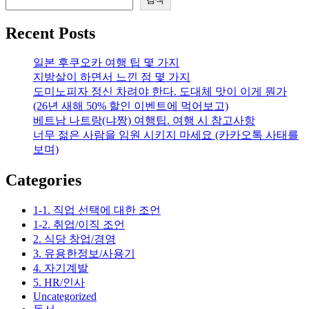
오
토
Recent Posts
바
이
일본 후쿠오카 여행 팁 몇 가지
(이
지방살이 하면서 느낀 점 몇 가지
륜
도미노피자 정신 차려야 한다. 도대체 맛이 이게 뭔가
차)
(26년 새해 50% 할인 이벤트에 먹어보고)
어
베트남 나트랑(냐짱) 여행팁. 여행 시 참고사항
떤
너무 젊은 사람을 임원 시키지 마세요 (카카오톡 사태를
걸
보며)
살
까?
Categories
나
의
1-1. 직업 선택에 대한 조언
선
1-2. 취업/이직 조언
택
2. 식당 창업/경영
과
3. 유용한정보/사용기
정
4. 자기계발
(왜
5. HR/인사
야
Uncategorized
마