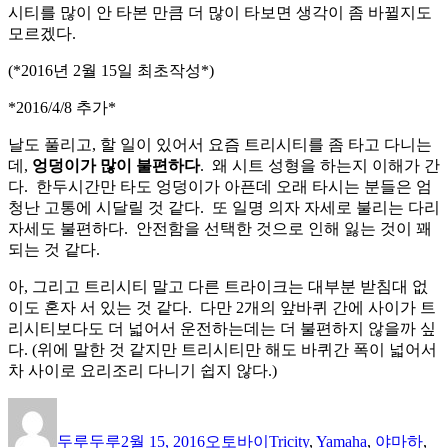
시티를 많이 안 타본 만큼 더 많이 타보면 생각이 좀 바뀔지도
모르겠다.
(*2016년 2월 15일 최초작성*)
*2016/4/8 추가*
날도 풀리고, 할 일이 있어서 요즘 트리시티를 좀 타고 다니는
데,
엉덩이가 많이 불편하다
. 왜 시트 성형을 하는지 이해가 간
다. 한두시간만 타도 엉덩이가 아픈데 오래 타시는 분들은 엄
청난 고통에 시달릴 것 같다. 또 일명 의자 자세로 불리는 다리
자세도 불편하다. 안전함을 선택한 것으로 인해 잃는 것이 꽤
되는 것 같다.
아, 그리고 트리시티 말고 다른 트라이크는 대부분 받침대 없
이도 혼자 서 있는 것 같다. 다만 2개의 앞바퀴 간에 사이가 트
리시티보다도 더 넓어서 운전하는데는 더 불편하지 않을까 싶
다. (위에 말한 것 같지만 트리시티만 해도 바퀴간 폭이 넓어서
차 사이로 요리조리 다니기 쉽지 않다.)
글
작
카
태
쓴
성
테
그
두루두루
2월 15, 2016
오토바이
Tricity
,
Yamaha
,
야마하
,