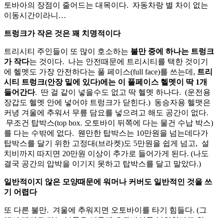
토바아의 장점이 줄어드는 대목이다. 자동차랑 별 차이 없는
이동시간이라니…
트렁크가 작은 것은 꽤 치명적이다
트리시티 주인들이 또 많이 호소하는
불만 중에 하나는 트렁크
가 작다
는 것이다. 나는 안전때문에 트리시티를 택한 것이기
에 헬멧도 가장 안전하다는 풀 페이스(full face)를 쓰는데,
트리
시티 트렁크(안장 밑에 있다)에는 이 풀페이스 헬멧이 딱 1개
들어간다
. 딴 걸 같이 넣을수도 없고 딱 헬멧 하나다. (운전용
장갑도 헬멧 안에 넣어야 트렁크가 닫힌다.) 동승자용 헬맷은
커녕 겨울에 추워서 무릎 담요를 넣으려고 해도 공간이 없다.
무조건 탑박스(top box. 오토바이 뒤쪽에 다는 물건 수납 박스)
를 다는 수밖에 없다. 웬만한 탑박스는 10만원을 넘는데다가
탑박스를 달기 위한 고정대(브라켓)도 5만원을 쉽게 넘고, 설
치비까지 따지면 20만원 이상이 추가로 들어가게 된다. (나도
결국 공간의 압박을 이기지 못하고 탑박스를 달고 말았다.)
일반적이지 않은 모양때문에 워머나 커버도 일반적인 것을 쓰
기 어렵다
또 다른 불만. 겨울에 추워지면 오토바이를 타기 힘들다. (그