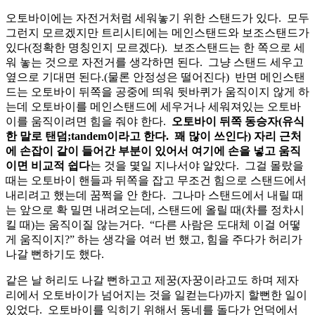
오토바이에는 자전거처럼 세워놓기 위한 스탠드가 있다. 모두
그런지 모르겠지만 트리시티에는 메인스탠드와 보조스탠드가
있다(정확한 명칭인지 모르겠다). 보조스탠드는 한 쪽으로 세
워 놓는 것으로 자전거를 생각하면 된다. 그냥 스탠드 세우고
옆으로 기대면 된다.(물론 안정성은 떨어진다) 반면 메인스탠
드는 오토바이 뒤쪽을 공중에 띄워 뒷바퀴가 움직이지 않게 하
는데 오토바이를 메인스탠드에 세우거나 세워져있는 오토바
이를 움직이려면 힘을 줘야 한다.
오토바이 뒤쪽 동승자(유식
한 말로 탠덤;tandem이라고 한다. 꽤 많이 쓰인다) 자리 근처
에 손잡이 같이 들어간 부분이 있어서 여기에 손을 넣고 움직
이면 비교적 쉽다
는 것을 몇일 지나서야 알았다. 그걸 몰랐을
때는 오토바이 핸들과 뒤쪽을 잡고 무조건 힘으로 스탠드에서
내리려고 했는데 꿈쩍을 안 한다. 그나마 스탠드에서 내릴 때
는 앞으로 확 밀면 내려오는데, 스탠드에 올릴 때(차를 정차시
킬 때)는 움직이질 않는거다. “다른 사람은 도대체 이걸 어떻
게 움직이지?” 하는 생각을 여러 번 했고, 힘을 주다가 허리가
나갈 뻔하기도 했다.
같은 날 허리도 나갈 뻔하고고 제꿍(자꿍이라고도 하며 제자
리에서 오토바이가 넘어지는 것을 일컫는다)까지 할뻔한 일이
있었다. 오토바이를 익히기 위해서 동네를 돌다가 언덕에서