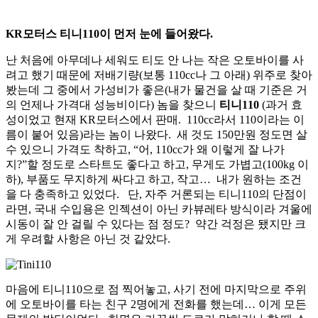
KR모터스 티니110이 먼저 눈에 들어왔다.
난 처음에 아무데나 세워도 티도 안 나는 작은 오토바이를 사
려고 했기 때문에 저배기량(보통 110cc나 그 아래) 위주로 찾아
봤는데 그 중에서 가성비가 좋은(내가 물건을 살 때 기준은 거
의 언제나 가격대 성능비이다) 놈을 찾으니
티니110
(과거 효
성이었고 현재 KR모터스에서 판매. 110cc라서 110이라는 이
름이 붙어 있음)라는 놈이 나왔다. 새 것도 150만원 정도면 살
수 있으니 가격도 착하고, “어, 110cc가 왜 이렇게 잘 나가
지?”할 정도로 스타트도 좋다고 하고, 무게도 가볍고(100kg 이
하), 부품도 무지하게 싸다고 하고, 작고… 내가 원하는 조건
을 다 충족하고 있었다. 단, 자주 거론되는 티니110의 단점이
라면, 국내 수입용은 인젝션이 아닌 카뷰레타 방식이라 겨울에
시동이 잘 안 걸릴 수 있다는 점 정도? 약간 걱정은 됐지만 크
게 우려할 사항은 아닌 것 같았다.
마음에 티니110으로 점 찍어놓고, 사기 전에 마지막으로 주위
에 오토바이를 타는 친구 2명에게 전화를 했는데… 이게 모든