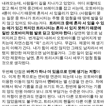
내려오는데, 사람들이 길을 지나가고 있었다. 어디 피할데도
없고 해서 언덕 중간에서 브레이크를 잡고 서는데, 오토바이는
4륜이 아니기 때문에 혼자서 서 있을리가 없다. (사람들이 묻
는 질문 중 하나가 트리시티는 주행 중 멈췄을 때 땅에 발을 딛
지 않고 있어도 되냐는거다.
트라이크 중에 혼자 서 있을 수 있
는 애가 있긴 하지만 트리시티는 혼자 서 있지 못하기 때문에
일반 오토바이처럼 발로 딛고 있어야 한다
.) 당연히 옆으로 넘
어지려고 한다. 번개같이 내려서 오토바이를 안 넘어지게 받
치는데 자연스럽게 “윽” 소리가 난다. 무겁다. 제꿍이 왜 생기
는지 이해가 간다. 내가 힘이 세진 않지만 그래도 남자라서 버
텼지 웬만한 여자였으면 넘어졌을거다. 그런 일이 없길 바라
지만 제꿍하는 날엔, 혼자 트리시티를 다시 세우기 엄청 힘들
것으로 생각된다.
두번째 단점은
바퀴가 하나 더 있음으로 인해 생기는 저항
이
다. 이게 한 쪽으로는 연비랑 연관이 되는데 나는 오토바이를
이용한 이동이 많지 않아서
연비
에는 별 신경을 안 쓴다. 차에
비해서 워낙 기름을 조금 쓰기도 하고, 한번에 들어가는 기름
의 양도 만원 아래다 보니 크게 부담가는 수준은 아니다. 근데
이 저항이 운전과도 연결이 된다. 내가 다른 오토바이를 타 보
지 않았음에도 불구하고, 트리시티의 핸들이 다른 이륜 오토바