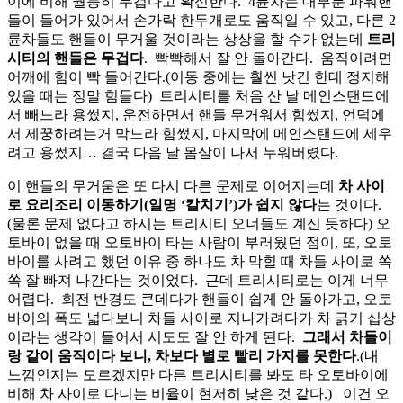
이에 비해 월등히 무겁다고 확신한다. 4륜차는 대부분 파워핸
들이 들어가 있어서 손가락 한두개로도 움직일 수 있고, 다른 2
륜차들도 핸들이 무거울 것이라는 상상을 할 수가 없는데
트리
시티의 핸들은 무겁다
. 빡빡해서 잘 안 돌아간다. 움직이려면
어깨에 힘이 빡 들어간다.(이동 중에는 훨씬 낫긴 한데 정지해
있을 때는 정말 힘들다) 트리시티를 처음 산 날 메인스탠드에
서 빼느라 용썼지, 운전하면서 핸들 무거워서 힘썼지, 언덕에
서 제꿍하려는거 막느라 힘썼지, 마지막에 메인스탠드에 세우
려고 용썼지… 결국 다음 날 몸살이 나서 누워버렸다.
이 핸들의 무거움은 또 다시 다른 문제로 이어지는데
차 사이
로 요리조리 이동하기(일명 ‘칼치기’)가 쉽지 않다
는 것이다.
(물론 문제 없다고 하시는 트리시티 오너들도 계신 듯하다) 오
토바이 없을 때 오토바이 타는 사람이 부러웠던 점이, 또, 오토
바이를 사려고 했던 이유 중 하나도 차 막힐 때 차들 사이로 쏙
쏙 잘 빠져 나간다는 것이었다. 근데 트리시티로는 이게 너무
어렵다. 회전 반경도 큰데다가 핸들이 쉽게 안 돌아가고, 오토
바이의 폭도 넓다보니 차들 사이로 지나가려다가 차 긁기 십상
이라는 생각이 들어서 시도도 잘 안 하게 된다.
그래서 차들이
랑 같이 움직이다 보니, 차보다 별로 빨리 가지를 못한다
.(내
느낌인지는 모르겠지만 다른 트리시티를 봐도 타 오토바이에
비해 차 사이로 다니는 비율이 현저히 낮은 것 같다.) 이건 오