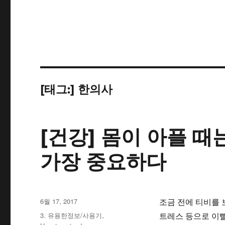
[태그:]
한의사
[건강] 몸이 아플 
가장 중요하다
작
6월 17, 2017
조금 전에 티비를
성
카
3. 유용한정보/사용기
,
트레스 등으로 이빨
일