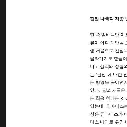
가
장
중
점점 나빠져 각종 
요
하
다
한 쪽 발바닥만 아
릎이 아파 계단을 
생 처음으로 건널목
올라가기도 힘들어 
다고 생각돼 정형외
는 ‘원인’에 대
는 병명을 붙이면서
았다. 양의사들은 
는 척을 한다는 것
았는데, 류마티스는
상은 류마티스와 
티스 내과로 유명한