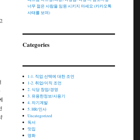
너무 젊은 사람을 임원 시키지 마세요 (카카오톡
사태를 보며)
고
Categories
1-1. 직업 선택에 대한 조언
서
1-2. 취업/이직 조언
2. 식당 창업/경영
릎
3. 유용한정보/사용기
에
4. 자기계발
천
5. HR/인사
Uncategorized
약
독서
맛집
영화