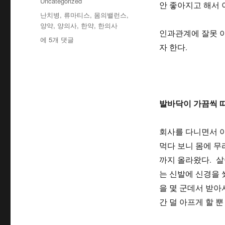
테
Uncategorized
안 좋아지고 해서 
자
고
태
난치병
,
류마티스
,
몸의밸런스
,
리
그
양약
,
양의사
,
한약
,
한의사
인과관계에 잘못 이
[건
에 5개 댓글
자 한다.
강]
몸
이
아
플
때
발바닥이 가끔씩 
는
몸
회사를 다니면서 
의
밸
먹다 보니 몸에 무
런
까지 올라왔다. 살
스
는 신발에 신경을 
를
되
을 몇 군데서 받아서
찾
간 덜 아프게 할 뿐
는
게