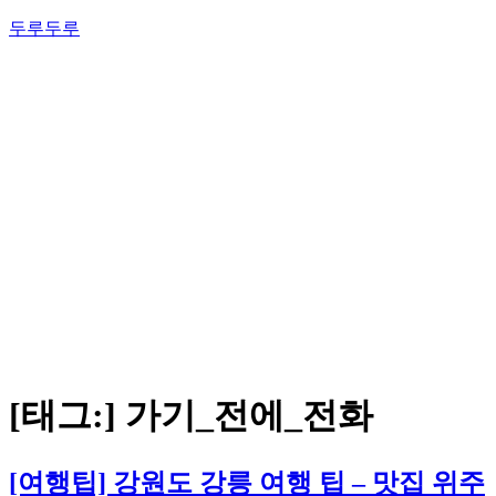
콘
두루두루
텐
츠
로
바
로
가
기
[태그:]
가기_전에_전화
[여행팁] 강원도 강릉 여행 팁 – 맛집 위주