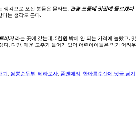
는 생각으로 오신 분들은 몰라도,
관광 도중에 맛집에 들르겠다
같다는 생각도 든다.
트버거
라는 곳에 갔는데, 5천원 밖에 안 되는 가격에 놀랐고, 맛
싶다. 다만, 매운 고추가 들어가 있어 어린아이들은 먹기 어려우
[여
행
배기
,
짬뽕순두부
,
테라로사
,
폴앤메리
,
한아름수산
에 댓글 남기
팁]
강
원
도
강
릉
여
행
팁
–