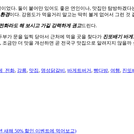
이었다. 둘이 붙어만 있어도 좋은 연인이나, 맛집만 탐방하겠다
 환경
이다. 강원도가 먹을거리 말고는 딱히 볼게 없어서 그런 것 
전화라도 해 보시고 가길 강력하게 권고
드린다.
두부가 문을 일찍 닫아서 근처에 먹을 곳을 찾다가
진또배기 바게
, 조금만 더 맛을 개선하면 곧 전국구 맛집으로 알려지지 않을까 
에_전화
,
강릉
,
맛집
,
명성닭갈비
,
바게트버거
,
빵다방
,
여행
,
진또
년 새해 50% 할인 이벤트에 먹어보고)