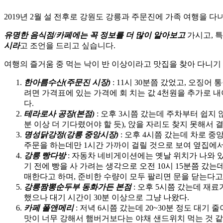
2019년 2월 설 전후로 강원도 강릉과 주문진에 가족 여행을 
유명한 음식점/카페에는 꼭 정보를 더 많이 알아보고
가시고, 
시라
고 조언을 드리고 싶습니다.
여행의 즐거움 중 먹는 낙이 반 이상이라고 맛집을 찾아 다니기 
한아름수산(주문진 시장)
: 11시 30분쯤 갔었고, 오
려면 가격표에 있는 가격에 회 치는 값 4천원을 추가로 내
다.
테라로사 공장(본점)
: 오후 3시쯤 갔는데 주차부터 쉽지 
분 이상 더 기다렸어야 할 듯), 앉을 자리도 찾지 못해서 
명성닭강정(강릉 중앙시장)
: 오후 4시쯤 갔는데 차로 중
주문을 하는데만 1시간 가까이 걸릴 것으로 보여 옆집에서
강릉 빵다방
: 자동차 네비게이션에는 옛날 위치가 나와 
기 전에 빵을 사 가려는 생각으로 오전 10시 15분쯤 갔는
매한다고 하며, 준비한 수량이 모두 팔리면 문을 닫는다고
강릉짬뽕순두부 동화가든 본점
: 오후 5시쯤 갔는데 재
했으나 대기 시간이 30분 이상으로 그냥 나왔다.
카페 폴앤메리
: 저녁 6시쯤 갔는데 20~30분 정도 대
맛이 너무 강해서 햄버거보다는 야채 샌드위치 먹는 것 같