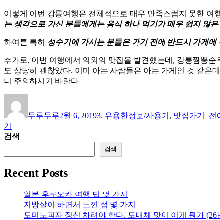
이렇게 이번 강릉여행은 전체적으로 매우 만족스럽지 못한 여행
는 생각으로 가신 분들에게는 음식 하나 먹기가 매우 쉽지 않은
하여튼 특히
성수기에 가시는 분들은 가기 전에 반드시 가게에 
추가로, 이번 여행에서 의외의 맛집을 발견했는데, 강릉짬뽕순
도 상당히 괜찮았다. 이미 아는 사람들은 아는 가게인 것 같은데
니 주의하시기 바란다.
글
작
카
태
쓴
성
테
그
두루두루
2월 6, 2019
3. 유용한정보/사용기
,
맛집
가기_전
이
일
고
기
자
리
검색
검색
Recent Posts
일본 후쿠오카 여행 팁 몇 가지
지방살이 하면서 느낀 점 몇 가지
도미노피자 정신 차려야 한다. 도대체 맛이 이게 뭔가 (26