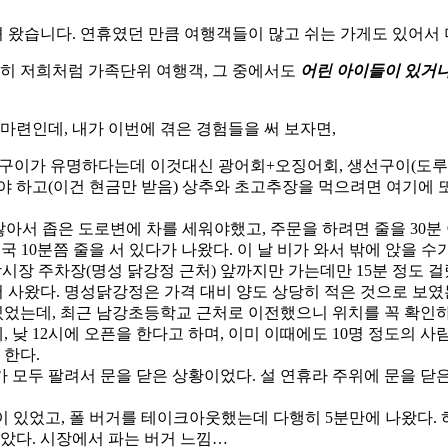
다녀 왔습니다. 연휴였던 만큼 여행객들이 많고 쉬는 가게도 있어서 
특히 저희처럼 가족단위 여행객, 그 중에서도
어린 아이들이 있거나
마련인데, 내가 이번에 겪은 경험들을 써 보자면,
징어 통구이가 유명하다는데 이것대신 광어회+오징어회, 생선구이(도루
야 하고(이건 현금만 받음) 상추와 초고추장을 먹으려면 여기에 또
않아서 좁은 도로변에 차를 세워야했고, 주문을 하려면 줄을 30분
결국 10분쯤 줄을 서 있다가 나왔다. 이 날 비가 와서 밖에 앉을 
앙시장 주차장(명성 닭강정 근처) 앞까지만 가는데만 15분 정도 
 사왔다. 명성닭강정은 가격 대비 양도 상당히 적은 것으로 보였
있었는데, 최근 남강초등학교 근처로 이전했으니 위치를 꼭 확인하
데, 낮 12시에 오픈을 한다고 하며, 이미 이때에도 10명 정도의 
 한다.
료가 모두 팔려서 문을 닫은 상황이었다. 설 연휴라 주위에 문을 
기 줄이 있었고, 폴 버거를 테이크아웃했는데 다행히 5분만에 나왔다.
았다. 시장에서 파는 버거 느낌…