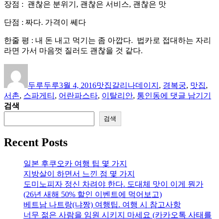
장점 : 괜찮은 분위기, 괜찮은 서비스, 괜찮은 맛
단점 : 짜다. 가격이 쎄다
한줄 평 : 내 돈 내고 먹기는 좀 아깝다. 법카로 접대하는 자리
라면 가서 마음껏 질러도 괜찮을 것 같다.
글
작
카
태
쓴
성
테
그
두루두루
3월 4, 2016
맛집
갈리나데이지
,
경복궁
,
맛집
,
이
일
고
[맛
서촌
,
스파게티
,
어란파스타
,
이탈리안
,
통인동
에 댓글 남기기
자
리
집
검색
평
검색
가]
종
Recent Posts
로
구
일본 후쿠오카 여행 팁 몇 가지
통
지방살이 하면서 느낀 점 몇 가지
인
도미노피자 정신 차려야 한다. 도대체 맛이 이게 뭔가
동/
(26년 새해 50% 할인 이벤트에 먹어보고)
서
베트남 나트랑(냐짱) 여행팁. 여행 시 참고사항
촌
너무 젊은 사람을 임원 시키지 마세요 (카카오톡 사태를
갈