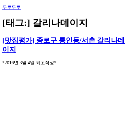
콘
두루두루
텐
츠
[태그:]
갈리나데이지
로
바
로
[맛집평가] 종로구 통인동/서촌 갈리나데
가
이지
기
*2016년 3월 4일 최초작성*