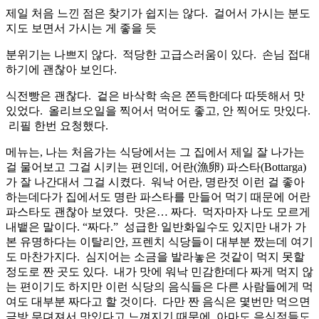
제일 처음 느낀 점은 찾기가 쉽지는 않다. 걸어서 가시는 분도
지도 보면서 가시는 게 좋을 듯
분위기는 나쁘지 않다. 적당한 고급스러움이 있다. 손님 접대
하기에 괜찮아 보인다.
식전빵은 괜찮다. 겉은 바삭학 속은 쫀득한데다 따뜻해서 맛
있었다. 올리브오일을 찍어서 먹어도 좋고, 안 찍어도 맛있다.
리필 한번 요청했다.
메뉴는, 나는 처음가는 식당에서는 그 집에서 제일 잘 나가는
걸 물어보고 그걸 시키는 편인데, 어란(漁卵) 파스타(Bottarga)
가 잘 나간대서 그걸 시켰다. 워낙 어란, 명란젓 이런 걸 좋아
하는데다가 집에서도 명란 파스타를 만들어 먹기 때문에 어란
파스타도 괜찮아 보였다. 맛은… 짜다. 먹자마자 나도 모르게
내뱉은 말이다. “짜다.” 성급한 일반화일수도 있지만 내가 가
본 유명하다는 이탈리안, 프렌치 식당들이 대부분 짰는데 여기
도 마찬가지다. 심지어는 소금을 발라놓은 것같이 먹지 못할
정도로 짠 곳도 있다. 내가 맛에 워낙 민감한데다 짜게 먹지 않
는 편이기도 하지만 이런 식당의 음식들은 다른 사람들에게 먹
여도 대부분 짜다고 할 것이다. 다만 짠 음식은 몇번만 먹으면
금방 무뎌져서 맛있다고 느껴지기 때문에, 아마도 음식점들도