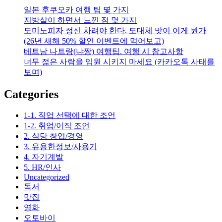
사
일본 후쿠오카 여행 팁 몇 가지
기
지방살이 하면서 느낀 점 몇 가지
1/4]
도미노피자 정신 차려야 한다. 도대체 맛이 이게 뭔가
경
(26년 새해 50% 할인 이벤트에 먹어보고)
매
베트남 나트랑(냐짱) 여행팁. 여행 시 참고사항
로
너무 젊은 사람을 임원 시키지 마세요 (카카오톡 사태를
사
보며)
는
게
Categories
생
각
1-1. 직업 선택에 대한 조언
처
1-2. 취업/이직 조언
럼
2. 식당 창업/경영
쌀
3. 유용한정보/사용기
까?
4. 자기계발
(경
5. HR/인사
매
Uncategorized
전
독서
에
맛집
알
영화
아
오토바이
야