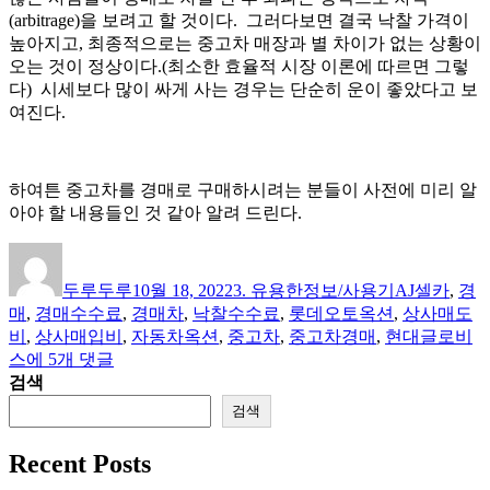
(arbitrage)을 보려고 할 것이다. 그러다보면 결국 낙찰 가격이
높아지고, 최종적으로는 중고차 매장과 별 차이가 없는 상황이
오는 것이 정상이다.(최소한 효율적 시장 이론에 따르면 그렇
다) 시세보다 많이 싸게 사는 경우는 단순히 운이 좋았다고 보
여진다.
하여튼 중고차를 경매로 구매하시려는 분들이 사전에 미리 알
아야 할 내용들인 것 같아 알려 드린다.
글
작
카
태
쓴
성
테
그
두루두루
10월 18, 2022
3. 유용한정보/사용기
AJ셀카
,
경
이
일
고
매
,
경매수수료
,
경매차
,
낙찰수수료
,
롯데오토옥션
,
상사매도
자
리
비
,
상사매입비
,
자동차옥션
,
중고차
,
중고차경매
,
현대글로비
[경
스
에 5개 댓글
매
검색
로
검색
중
고
Recent Posts
차