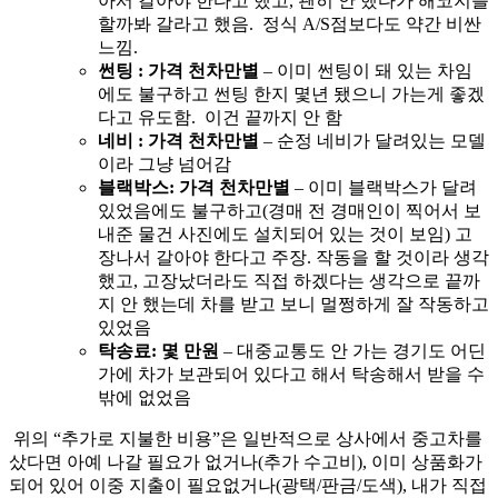
아서 갈아야 한다고 했고, 괜히 안 했다가 해코지를
할까봐 갈라고 했음. 정식 A/S점보다도 약간 비싼
느낌.
썬팅 : 가격 천차만별
– 이미 썬팅이 돼 있는 차임
에도 불구하고 썬팅 한지 몇년 됐으니 가는게 좋겠
다고 유도함. 이건 끝까지 안 함
네비 : 가격 천차만별
– 순정 네비가 달려있는 모델
이라 그냥 넘어감
블랙박스: 가격 천차만별
– 이미 블랙박스가 달려
있었음에도 불구하고(경매 전 경매인이 찍어서 보
내준 물건 사진에도 설치되어 있는 것이 보임) 고
장나서 갈아야 한다고 주장. 작동을 할 것이라 생각
했고, 고장났더라도 직접 하겠다는 생각으로 끝까
지 안 했는데 차를 받고 보니 멀쩡하게 잘 작동하고
있었음
탁송료: 몇 만원
– 대중교통도 안 가는 경기도 어딘
가에 차가 보관되어 있다고 해서 탁송해서 받을 수
밖에 없었음
위의 “추가로 지불한 비용”은 일반적으로 상사에서 중고차를
샀다면 아예 나갈 필요가 없거나(추가 수고비), 이미 상품화가
되어 있어 이중 지출이 필요없거나(광택/판금/도색), 내가 직접