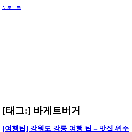
콘
두루두루
텐
츠
로
바
로
가
기
[태그:]
바게트버거
[여행팁] 강원도 강릉 여행 팁 – 맛집 위주