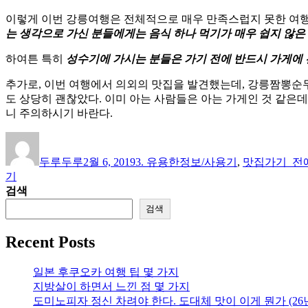
이렇게 이번 강릉여행은 전체적으로 매우 만족스럽지 못한 여행
는 생각으로 가신 분들에게는 음식 하나 먹기가 매우 쉽지 않은
하여튼 특히
성수기에 가시는 분들은 가기 전에 반드시 가게에 
추가로, 이번 여행에서 의외의 맛집을 발견했는데, 강릉짬뽕순
도 상당히 괜찮았다. 이미 아는 사람들은 아는 가게인 것 같은데
니 주의하시기 바란다.
글
작
카
태
쓴
성
테
그
두루두루
2월 6, 2019
3. 유용한정보/사용기
,
맛집
가기_전
이
일
고
기
자
리
검색
검색
Recent Posts
일본 후쿠오카 여행 팁 몇 가지
지방살이 하면서 느낀 점 몇 가지
도미노피자 정신 차려야 한다. 도대체 맛이 이게 뭔가 (26