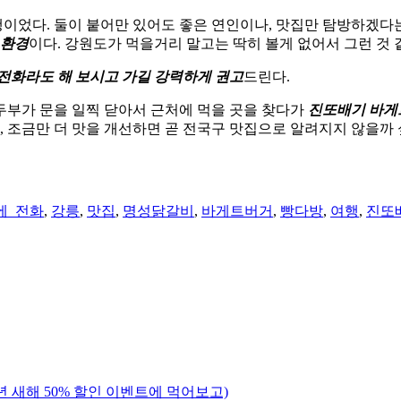
이었다. 둘이 붙어만 있어도 좋은 연인이나, 맛집만 탐방하겠다
 환경
이다. 강원도가 먹을거리 말고는 딱히 볼게 없어서 그런 것 
전화라도 해 보시고 가길 강력하게 권고
드린다.
두부가 문을 일찍 닫아서 근처에 먹을 곳을 찾다가
진또배기 바게
, 조금만 더 맛을 개선하면 곧 전국구 맛집으로 알려지지 않을까 
에_전화
,
강릉
,
맛집
,
명성닭갈비
,
바게트버거
,
빵다방
,
여행
,
진또
년 새해 50% 할인 이벤트에 먹어보고)