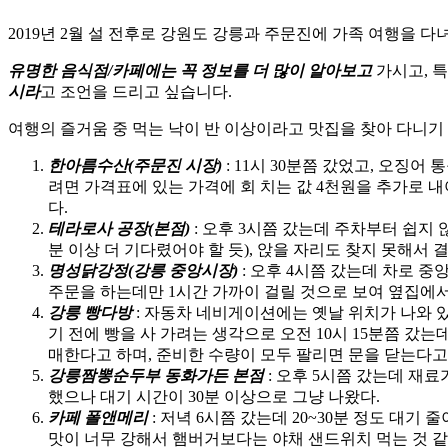
2019년 2월 설 전후로 강원도 강릉과 주문진에 가족 여행을 
유명한 음식점/카페에는 꼭 정보를 더 많이 알아보고
가시고, 
시라
고 조언을 드리고 싶습니다.
여행의 즐거움 중 먹는 낙이 반 이상이라고 맛집을 찾아 다니기 
한아름수산(주문진 시장)
: 11시 30분쯤 갔었고, 오
려면 가격표에 있는 가격에 회 치는 값 4천원을 추가로 내
다.
테라로사 공장(본점)
: 오후 3시쯤 갔는데 주차부터 쉽지 
분 이상 더 기다렸어야 할 듯), 앉을 자리도 찾지 못해서 
명성닭강정(강릉 중앙시장)
: 오후 4시쯤 갔는데 차로 중
주문을 하는데만 1시간 가까이 걸릴 것으로 보여 옆집에서
강릉 빵다방
: 자동차 네비게이션에는 옛날 위치가 나와 
기 전에 빵을 사 가려는 생각으로 오전 10시 15분쯤 갔는
매한다고 하며, 준비한 수량이 모두 팔리면 문을 닫는다고
강릉짬뽕순두부 동화가든 본점
: 오후 5시쯤 갔는데 재
했으나 대기 시간이 30분 이상으로 그냥 나왔다.
카페 폴앤메리
: 저녁 6시쯤 갔는데 20~30분 정도 대
맛이 너무 강해서 햄버거보다는 야채 샌드위치 먹는 것 같