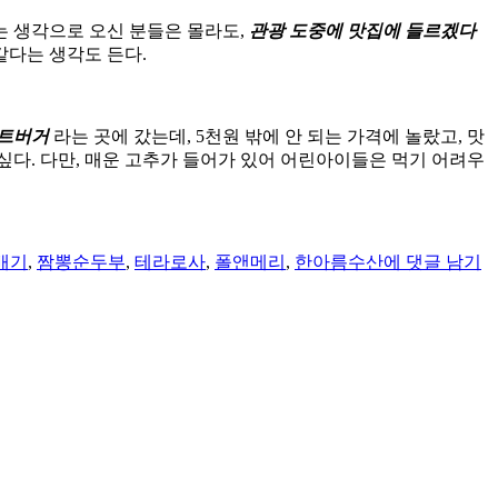
는 생각으로 오신 분들은 몰라도,
관광 도중에 맛집에 들르겠다
같다는 생각도 든다.
트버거
라는 곳에 갔는데, 5천원 밖에 안 되는 가격에 놀랐고, 맛
싶다. 다만, 매운 고추가 들어가 있어 어린아이들은 먹기 어려우
[여
행
배기
,
짬뽕순두부
,
테라로사
,
폴앤메리
,
한아름수산
에 댓글 남기
팁]
강
원
도
강
릉
여
행
팁
–