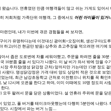
다녀 왔습니다. 연휴였던 만큼 여행객들이 많고 쉬는 가게도 있어서 
특히 저희처럼 가족단위 여행객, 그 중에서도
어린 아이들이 있거나
마련인데, 내가 이번에 겪은 경험들을 써 보자면,
징어 통구이가 유명하다는데 이것대신 광어회+오징어회, 생선구이(도루
야 하고(이건 현금만 받음) 상추와 초고추장을 먹으려면 여기에 또
않아서 좁은 도로변에 차를 세워야했고, 주문을 하려면 줄을 30분
결국 10분쯤 줄을 서 있다가 나왔다. 이 날 비가 와서 밖에 앉을 
앙시장 주차장(명성 닭강정 근처) 앞까지만 가는데만 15분 정도 
 사왔다. 명성닭강정은 가격 대비 양도 상당히 적은 것으로 보였
있었는데, 최근 남강초등학교 근처로 이전했으니 위치를 꼭 확인하
데, 낮 12시에 오픈을 한다고 하며, 이미 이때에도 10명 정도의 
 한다.
료가 모두 팔려서 문을 닫은 상황이었다. 설 연휴라 주위에 문을 
기 줄이 있었고, 폴 버거를 테이크아웃했는데 다행히 5분만에 나왔다.
았다. 시장에서 파는 버거 느낌…