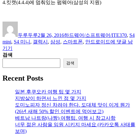
4.킷캣(4.4.4)에 멈춰있는 펌웨어(삼성의 지원)
글
작
카
태
쓴
성
테
그
두루두루
2월 26, 2016
하드웨어/소프트웨어/IT
E370
,
S4
이
일
고
[사
mini
,
S4 미니
,
갤럭시
,
삼성
,
스마트폰
,
안드로이드
에 댓글 남
자
리
용
기기
기]
검색
갤
검색
럭
시
Recent Posts
S4
미
일본 후쿠오카 여행 팁 몇 가지
니
지방살이 하면서 느낀 점 몇 가지
(SHV-
도미노피자 정신 차려야 한다. 도대체 맛이 이게 뭔가
E370)
사
(26년 새해 50% 할인 이벤트에 먹어보고)
용
베트남 나트랑(냐짱) 여행팁. 여행 시 참고사항
기
너무 젊은 사람을 임원 시키지 마세요 (카카오톡 사태를
보며)