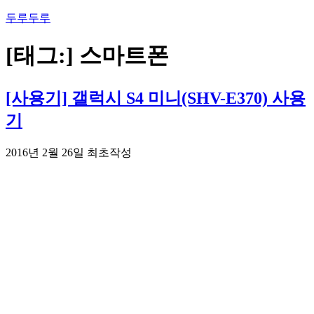
콘
두루두루
텐
츠
[태그:]
스마트폰
로
바
로
[사용기] 갤럭시 S4 미니(SHV-E370) 사용
가
기
기
2016년 2월 26일 최초작성