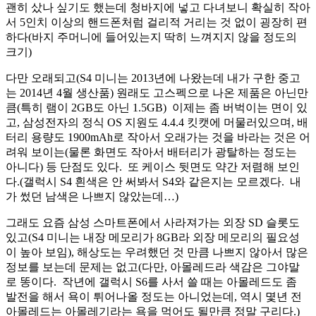
괜히 샀나 싶기도 했는데 청바지에 넣고 다녀보니 확실히 작아
서 5인치 이상의 핸드폰처럼 걸리적 거리는 것 없이 굉장히 편
하다(바지 주머니에 들어있는지 딱히 느껴지지 않을 정도의
크기)
다만 오래되고(S4 미니는 2013년에 나왔는데 내가 구한 중고
는 2014년 4월 생산품) 원래도 고스펙으로 나온 제품은 아닌만
큼(특히 램이 2GB도 아닌 1.5GB) 이제는 좀 버벅이는 면이 있
고, 삼성전자의 정식 OS 지원도 4.4.4 킷캣에 머물러있으며, 배
터리 용량도 1900mAh로 작아서 오래가는 것을 바라는 것은 어
려워 보이는(물론 화면도 작아서 배터리가 광탈하는 정도는
아니다) 등 단점도 있다. 또 케이스 뒷면도 약간 저렴해 보인
다.(갤럭시 S4 흰색은 안 써봐서 S4와 같은지는 모르겠다. 내
가 썼던 남색은 나쁘지 않았는데…)
그래도 요즘 삼성 스마트폰에서 사라져가는 외장 SD 슬롯도
있고(S4 미니는 내장 메모리가 8GB라 외장 메모리의 필요성
이 높아 보임), 해상도는 우려했던 것 만큼 나쁘지 않아서 많은
정보를 보는데 문제는 없고(다만, 아몰레드라 색감은 그야말
로 똥이다. 작년에 갤럭시 S6를 사서 쓸 때는 아몰레드도 좀
발전을 해서 욕이 튀어나올 정도는 아니었는데, 역시 몇년 전
아몰레드는 아몰레기라는 욕을 먹어도 될만큼 정말 구리다.)