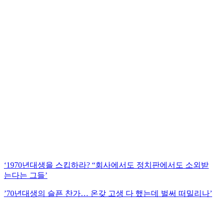
‘1970년대생을 스킵하라? “회사에서도 정치판에서도 소외받
는다는 그들’
’70년대생의 슬픈 찬가… 온갖 고생 다 했는데 벌써 떠밀리나’