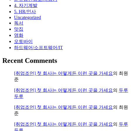
4. 자기계발
는
5. HR/인사
게
Uncategorized
아
독서
닐
맛집
수
영화
도
오토바이
있
하드웨어/소프트웨어/IT
습
니
Recent Comments
다.)
[취업조언] 첫 회사는 어떻게든 이런 곳을 가세요
의
최원
준
[취업조언] 첫 회사는 어떻게든 이런 곳을 가세요
의
두루
두루
[취업조언] 첫 회사는 어떻게든 이런 곳을 가세요
의
최원
준
[취업조언] 첫 회사는 어떻게든 이런 곳을 가세요
의
두루
두루