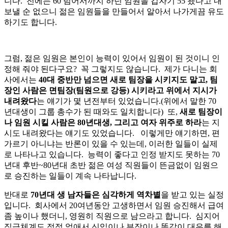
니다. 전에는 60 넘어서까지 하던 임원을 갑자기 55 됐다고 내
보낼 순 없으니 젊은 임원들을 만들어서 알아서 나가게끔 유도
하기도 합니다.
그럼, 젊은 임원은 본인이 능력이 있어서 임원이 된 것이니 인
정해 줘야 된다구요? 꼭 그렇지도 않습니다. 제가 다니는 회
사에서는
40대 중반만 넘으면 새로 팀장을 시키지도 말고, 팀
장인 사람은 면팀장(팀원으로 강등) 시키라고 위에서 지시가
내려왔다
는 얘기가 몇 년전부터 있었습니다.(위에서 말한 70
년대생이 그룹 총수가 된 때와도 일치합니다) 또,
새로 팀장이
나 임원 시킬 사람은 80년대생, 그리고 여자 위주로 하라
는 지
시도 내려왔다는 얘기도 있었습니다. 이렇게만 얘기하면, 편
가르기 아니냐는 반론이 있을 수 있는데, 이러한 일들이 실제
로 나타나고 있습니다. 능력이 좋다고 인정 받지도 못하는 70
년대 후반~80년대 초반 젊은 여성 직원들이 뜬금없이 임원으
로 승진하는 일들이 계속 나타납니다.
반대로
70년대 생 남자들은 심각하게 역차별
을 받고 있는 실정
입니다. 회사에서 20여년동안 고생하면서 임원 승진해서 급여
좀 높이나 했더니, 영원히 직원으로 남으라고 합니다. 심지어
직급체계도 점점 없애서 신입이나 부장이나 똑같이 대우를 해