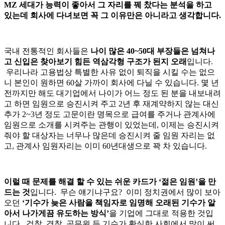
MZ 세대가 능력이 좋아서 그 자리를 꿰 찼다는 분석을 하고
있는데 회사에 다녀보면 꼭 그 이유만은 아니라고 생각합니다.
국내 전통적인 회사들은
나이 많은 40~50대 부장들은 넘쳐나
고 신입은 찾아보기 힘든 역삼각형 구조가 된지 오래
입니다.
우리나라 고용법상 특별한 사유 없이 퇴직을 시킬 수는 없으
니 본인이 원하면 60살 가까이 회사에 다닐 수 있습니다. 몇 년
전까지만 해도 대기업에서 나이가 어느 정도 된 분을 내보내려
고 하면 임원으로 승진시켜 주고 2년 후 재계약하지 않는 대신
추가 2~3년 정도 고문이란 명목으로 급여를 주거나 관계사에
임원으로 소개를 시켜주는 관행이 있었는데, 이제는 승진시켜
줘야 할 대상자는 너무나 많은데 승진시켜 줄 임원 자리는 없
고, 관계사 임원자리는 이미 60년대생으로 꽉 차 있습니다.
이럴 때 문제를 해결 할 수 있는 쉬운 카드가 ‘젊은 임원’을 만
드는 것
입니다. 무슨 얘기냐구요? 이미 정치권에서 많이 보아
오던
‘기수가 늦은 사람을 책임자로 임명해 오래된 기수가 알
아서 나가게끔 유도하는 방식’
을 기업에 그대로 적용한 것입
니다. 검찰, 경찰, 공무원 등 기수가 확실한 사회에서 많이 써