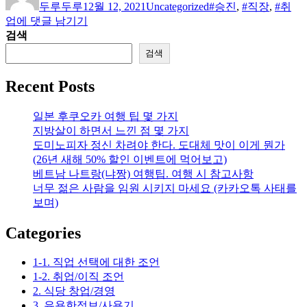
두루두루
12월 12, 2021
Uncategorized
#승진
,
#직장
,
#취
이
일
고
소
업
에 댓글 남기기
자
리
외
검색
된
검색
70
년
Recent Posts
대
생
일본 후쿠오카 여행 팁 몇 가지
들
지방살이 하면서 느낀 점 몇 가지
에
도미노피자 정신 차려야 한다. 도대체 맛이 이게 뭔가
대
(26년 새해 50% 할인 이벤트에 먹어보고)
한
베트남 나트랑(냐짱) 여행팁. 여행 시 참고사항
이
너무 젊은 사람을 임원 시키지 마세요 (카카오톡 사태를
야
보며)
기
(여
Categories
러
분
1-1. 직업 선택에 대한 조언
이
1-2. 취업/이직 조언
생
2. 식당 창업/경영
각
3. 유용한정보/사용기
하