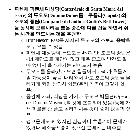
피렌체 피렌체 대성당(Catterdrale di Santa Maria del
Fiore) 의 두오모(Duomo/Dome/돔 = 쿠폴라(Cupola))와
조토의 종탑(Campanile di Giotto = Giotto’s Bell Tower)
을 동시에 오르시려는 분은 중간에 다른 것을 하면서 쉬
는 시간을 만드시는 것을 추천함
Brunelleschi Pass를 사시면 두오모와 조토의 종탑을
모두 오를 수 있음
피렌체 대성당의 두오모는 463계단, 조토의 종탑은
414 계단으로 계단이 많고 매우 좁으며 난간도 얼
마 없어서 올라가기는 난이도가 높음
두오모를 올라갔다 오면 힘들어서 다리가 후들거
릴 가능성이 높음. 내려와서 바로 조토의 종탑을 올
라가게 되면 상당히 힘듬(우리 가족이 그렇게 했
음)
중간에 카페, 식당을 가거나 두오모 박물관(Opera
del Duomo Museum, 티켓에 포함되어 있음) 등에 가
서 피로를 좀 풀고 올라가시는 것이 좋지 않을까 싶
음
경고문에도 써 있지만 심장이나 호흡기에 문제가
있거나 폐소공포증이 있으신 분에게는 비추함