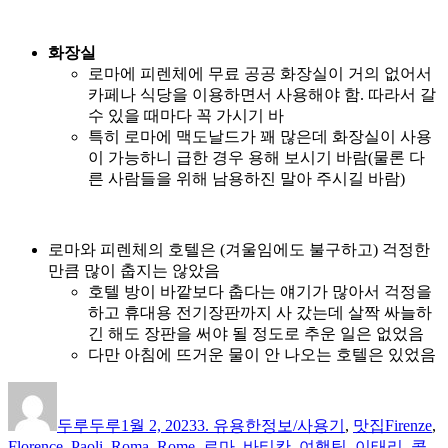
화장실
로마에 피렌체에 무료 공공 화장실이 거의 없어서
카페나 식당을 이용하면서 사용해야 함. 따라서 갈
수 있을 때마다 꼭 가시기 바
특히 로마에 맥도날드가 꽤 많은데 화장실이 사용
이 가능하니 급한 경우 용해 보시기 바람(물론 다
른 사람들을 위해 남용하진 말아 주시길 바람)
로마와 피렌체의 호텔은 (겨울임에도 불구하고) 걱정한
만큼 많이 춥지는 않았음
호텔 방이 바깥보다 춥다는 얘기가 많아서 걱정을
하고 휴대용 전기장판까지 사 갔는데 살짝 싸늘하
긴 해도 장판을 써야 될 정도로 추운 일은 없었음
다만 아침에 뜨거운 물이 안 나오는 호텔은 있었음
글
작
카
태
쓴
성
테
그
두루두루
1월 2, 2023
3. 유용한정보/사용기
,
맛집
Firenze
,
이
일
고
Florence
,
Paoli
,
Roma
,
Rome
,
로마
,
바티칸
,
여행팁
,
이태리
,
콜