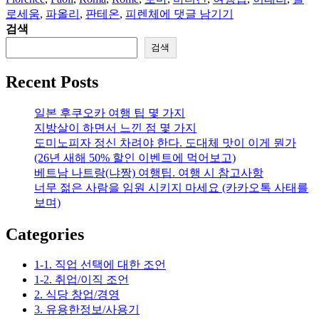
자
리
이
로세움
,
파올리
,
판테온
,
피렌체
에 댓글 남기기
탈
검색
리
검색
아
여
Recent Posts
행
팁
일본 후쿠오카 여행 팁 몇 가지
–
지방살이 하면서 느낀 점 몇 가지
로
도미노피자 정신 차려야 한다. 도대체 맛이 이게 뭔가
마,
(26년 새해 50% 할인 이벤트에 먹어보고)
바
베트남 나트랑(냐짱) 여행팁. 여행 시 참고사항
티
너무 젊은 사람을 임원 시키지 마세요 (카카오톡 사태를
칸,
보며)
피
렌
Categories
체
중
1-1. 직업 선택에 대한 조언
심
1-2. 취업/이직 조언
2. 식당 창업/경영
3. 유용한정보/사용기