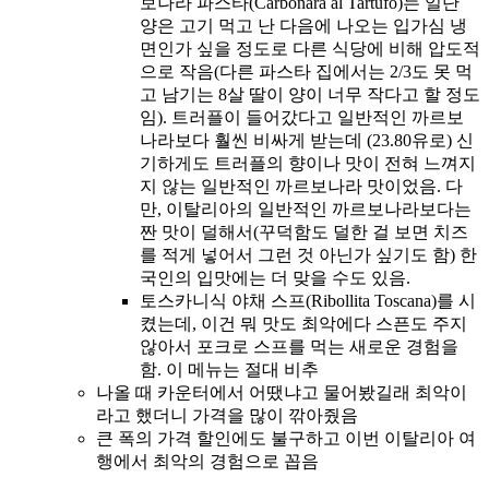
보나라 파스타(Carbonara al Tartufo)는 일단
양은 고기 먹고 난 다음에 나오는 입가심 냉
면인가 싶을 정도로 다른 식당에 비해 압도적
으로 작음(다른 파스타 집에서는 2/3도 못 먹
고 남기는 8살 딸이 양이 너무 작다고 할 정도
임). 트러플이 들어갔다고 일반적인 까르보
나라보다 훨씬 비싸게 받는데 (23.80유로) 신
기하게도 트러플의 향이나 맛이 전혀 느껴지
지 않는 일반적인 까르보나라 맛이었음. 다
만, 이탈리아의 일반적인 까르보나라보다는
짠 맛이 덜해서(꾸덕함도 덜한 걸 보면 치즈
를 적게 넣어서 그런 것 아닌가 싶기도 함) 한
국인의 입맛에는 더 맞을 수도 있음.
토스카니식 야채 스프(Ribollita Toscana)를 시
켰는데, 이건 뭐 맛도 최악에다 스픈도 주지
않아서 포크로 스프를 먹는 새로운 경험을
함. 이 메뉴는 절대 비추
나올 때 카운터에서 어땠냐고 물어봤길래 최악이
라고 했더니 가격을 많이 깎아줬음
큰 폭의 가격 할인에도 불구하고 이번 이탈리아 여
행에서 최악의 경험으로 꼽음