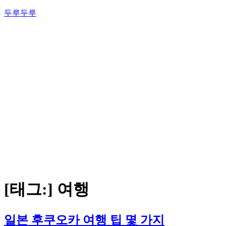
콘
두루두루
텐
츠
로
바
로
가
기
[태그:]
여행
일본 후쿠오카 여행 팁 몇 가지