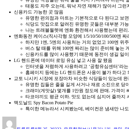
태풍도 자주 오는데, 워낙 자연 재해가 많아서 그런
신용카드 가능한 곳 많음
유명한 편의점과 마트는 기본적으로 다 된다고 보면
식당도 맛집으로 알려진 유명한 곳들은 대부분 가능
나는 트래블월렛에 엔화 환전해서 사용했는데 편리.
엔화동전 케이스(직사각형 모양에 1/5/10/50/100/500
하지만 1엔, 5엔의 사용처는 거의 없었고 100엔 위
버스 탈 때를 위해 100엔 짜리는 많이 준비해 놓는 
신용카드를 많이 사용했기 때문에 동전이 생길 일이
LG 핸드폰에 데이터 로밍 유심 넣고 사용 잘 됐음
인터넷을 저렴하게 사용하려고 ‘공항유심센터’라는 곳
홈페이지 등에는 LG 핸드폰은 사용이 불가 하다고 되
교토 니시키 시장에 포장마차 비슷한 식당들이 있는데 완
유명한 집들은 줄을 길게 서거나 재료 소진으로 닫
크래미(게맛살) 몇개를 1만원 정도에 판매. 가격이
타코야끼도 평균 이하. 맛도 없는데 심지어 줄까지 
맥도날드 Spy Bacon Potato Pie
특이한 메뉴라서 시켜봤는데, 베이컨은 냄새만 나도,
글
작
카
태
쓴
성
테
그