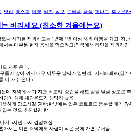
츠
,
맛집
,
빵스톡
,
여행
,
일본
,
점보
,
트러플
,
풀풀
,
함바그
,
후쿠오카
대는 버리세요.(최소한 겨울에는요)
로나 시기를 제외하고는 1년에 1번 이상 해외 여행을 가고, 지난 
에서는 대부분 현지 음식을 먹으려고(외국에서 라면을 제외하면 
비도 자주 온다.
 구름이 많이 껴서 매우 어두운 날씨가 일반적. 시시때때로(일기
통 더 자주 온다고
이는데 저녁에 해가 지면 목도리, 장갑을 해도 덜덜 떨릴 정도로 
 바람이 심해 체감온도가 상당히 낮음
 따뜻하게 입으시길 권함(한낮에는 얇은 코트로도 충분할 때가 많
 입는 것도 추천할만 함
 다시 5시면 다시 깜깜해짐
 혼자서는 이른 저녁에도 사람이 적은 곳에 가면 무서움.