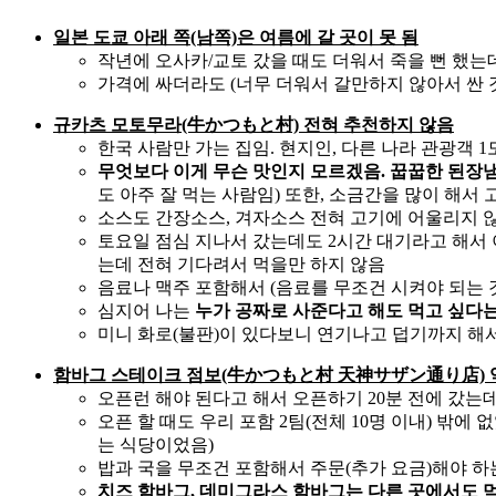
일본 도쿄 아래 쪽(남쪽)은 여름에 갈 곳이 못 됨
작년에 오사카/교토 갔을 때도 더워서 죽을 뻔 했는
가격에 싸더라도 (너무 더워서 갈만하지 않아서 싼 
규카츠 모토무라(牛かつもと村) 전혀 추천하지 않음
한국 사람만 가는 집임. 현지인, 다른 나라 관광객 
무엇보다 이게 무슨 맛인지 모르겠음. 꿉꿉한 된장냄
도 아주 잘 먹는 사람임) 또한, 소금간을 많이 해서 
소스도 간장소스, 겨자소스 전혀 고기에 어울리지 않
토요일 점심 지나서 갔는데도 2시간 대기라고 해서 
는데 전혀 기다려서 먹을만 하지 않음
음료나 맥주 포함해서 (음료를 무조건 시켜야 되는 것
심지어 나는
누가 공짜로 사준다고 해도 먹고 싶다는
미니 화로(불판)이 있다보니 연기나고 덥기까지 해서
함바그 스테이크 점보(牛かつもと村 天神サザン通り店) 
오픈런 해야 된다고 해서 오픈하기 20분 전에 갔는
오픈 할 때도 우리 포함 2팀(전체 10명 이내) 밖에
는 식당이었음)
밥과 국을 무조건 포함해서 주문(추가 요금)해야 하
치즈 함바그, 데미그라스 함바그는 다른 곳에서도 먹