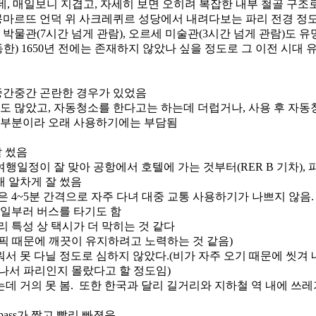
데, 매일보니 지겹고, 자세히 보면 오히려 복잡한 내부 철골 구
몽마르뜨 언덕 위 사크레퀴르 성당에서 내려다보는 파리 전경 정
물관(7시간 넘게 관람), 오르세 미술관(3시간 넘게 관람)도 유
한) 1650년 전에는 존재하지 않았나 싶을 정도로 그 이전 시대 유
중간중간 곤란한 경우가 있었음
도 많았고, 자동청소를 한다고는 하는데 더럽거나, 사용 후 자동
 대부분이라 오래 사용하기에는 부담됨
잘 썼음
여행일정이 잘 맞아 공항에서 호텔에 가는 것부터(RER B 기차), 파리
내 알차게 잘 썼음
은 4~5분 간격으로 자주 다녀 대중 교통 사용하기가 나쁘지 않음
 일부러 버스를 타기도 함
리 특성 상 택시가 더 막히는 것 같다
올림픽 때문에 깨끗이 유지하려고 노력하는 것 같음)
서 못 다닐 정도로 심하지 않았다.(비가 자주 오기 때문에 씻겨
나서 파리인지 몰랐다고 할 정도임)
데 거의 못 봄. 또한 한국과 달리 길거리와 지하철 역 내에 쓰
ass가 짧고 빨리 빠졌음.