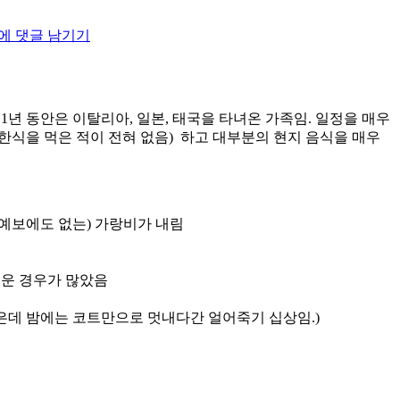
일
본
에 댓글 남기기
후
쿠
오
카
여
1년 동안은 이탈리아, 일본, 태국을 타녀온 가족임. 일정을 매우
행
한식을 먹은 적이 전혀 없음) 하고 대부분의 현지 음식을 매우
팁
몇
가
지
 예보에도 없는) 가랑비가 내림
추운 경우가 많았음
은데 밤에는 코트만으로 멋내다간 얼어죽기 십상임.)