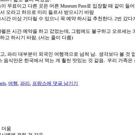
 무료이고 다른 곳은 어른 Museum Pass로 입장할 때 같이 
아서 오라고 하므로 미리 들르서 받으시기 바람
시간 이상 기다릴 수 있으니 꼭 예약 하시길 추천한다. 2번 갔다가
샤펠은 시간 예약을 하고 갔었는데, 그럼에도 불구하고 오르세는 30분
하고 하시기 바람. (서는 줄이 다름)
고, 파리 대부분이 외국인 여행객으로 넘쳐 남. 생각보다 볼 것 
 음식만은 한국에서 먹는 게 훨씬 맛있는 것 같음. 우리 가족은 
태
파
그
리
aris
,
여행
,
파리
,
프랑스
에 댓글 남기기
여
행
은
비
추
합
니
더 더움
다.
일사병에 걸릴 것 같음