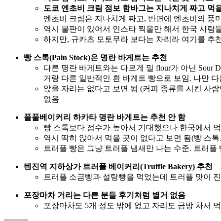
도쿄 엔초비 크림 점보 함바그는 지나치게 짜고 먹
엔초비 크림은 지나치게 짜고, 반면에 엔초비의 풍미
역시 불판이 있어서 인스타 찍을만 해서 한국 사람들
하지만, 규카츠 모토무라 보다는 차리라 여기를 추
빵 스톡(Pain Stock)은 명란 바게트는 추천
다른 명란 바게트와는 다르게 밀 flour가 아닌 Sou
거랑 다른 일반적인 흰 바게트 빵으로 보임. 나만 다른
앉을 자리는 없다고 보면 됨 (커피 종류를 시킨 사람
없음
풀풀베이커리 하카타 명란 바게트는 추천 안 함
빵 스톡보다 점수가 높아서 기대했으나 한국에서 먹을
역시 딱히 앉아서 먹을 곳이 없다고 보면 됨(빵 스톡
트러플 빵은 그냥 트러플 냄새만 나는 수준. 트러플
텐진역 지하상가 트러플 베이커리(Truffle Bakery) 추천
트러플 소금빵과 설탕빵을 먹었는데 트러플 맛이 
포장마차 거리는 다른 분들 후기처럼 별거 없음
포장마차도 5개 정도 밖에 없고 자리도 금방 차서 