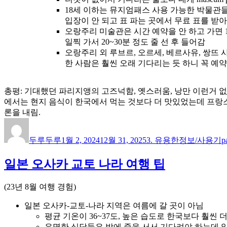
18세 이하는 뮤지엄패스 사용 가능한 박물관들이
입장이 안 되고 표 파는 곳에서 무료 표를 받
오랑주리 미술관은 시간 예약을 안 하고 가면 1
일찍 가서 20~30분 정도 줄 선 후 들어감
오랑주리 외 루브르, 오르세, 베르사유, 쌍뜨 
한 사람은 훨씬 오래 기다리는 듯 하니 꼭 예약
총평: 기대했던 파리지앵의 고즈넉함, 옛스러움, 낭만 이런거 없
에서는 현지 음식이 한국에서 먹는 것보다 더 맛있었는데 프랑스
론을 내림.
글
작
카
쓴
성
테
두루두루
1월 2, 2024
12월 31, 2025
3. 유용한정보/사용기
p
이
일
고
자
리
일본 오사카 교토 나라 여행 팁
(23년 8월 여행 경험)
일본 오사카-교토-나라 지역은 여름에 갈 곳이 아님
평균 기온이 36~37도, 높은 습도로 한국보다 훨씬 
유명한 식당들은 밖에 줄을 서서 기다려야 하는데 