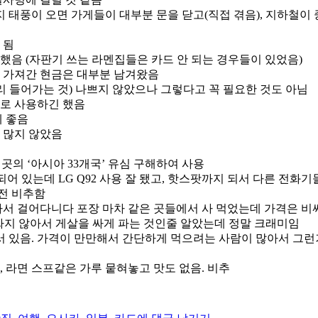
가
지 태풍이 오면 가게들이 대부분 문을 닫고(직접 겪음), 지하철이
더
라
 됨
도
했음 (자판기 쓰는 라멘집들은 카드 안 되는 경우들이 있었음)
큰
 가져간 현금은 대부분 남겨왔음
기
엔 짜리 들어가는 것) 나쁘지 않았으나 그렇다고 꼭 필요한 것도 아님
대
주로 사용하긴 했음
는
게 좋음
버
 많지 않았음
리
세
의 ‘아시아 33개국’ 유심 구해하여 사용
요.
어 있는데 LG Q92 사용 잘 됐고, 핫스팟까지 되서 다른 전화
(최
전 비추함
소
아서 걸어다니다 포장 마차 같은 곳들에서 사 먹었는데 가격은 비
한
 싸지 않아서 게살을 싸게 파는 것인줄 알았는데 정말 크래미임
겨
서 있음. 가격이 만만해서 간단하게 먹으려는 사람이 많아서 그런
울
에
 라면 스프같은 가루 뭍혀놓고 맛도 없음. 비추
는
요)
일
본