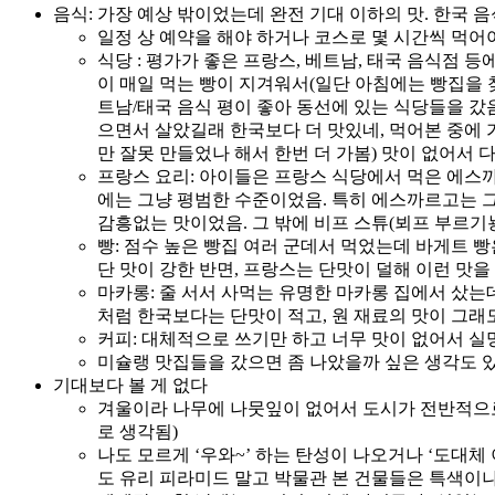
음식: 가장 예상 밖이었는데 완전 기대 이하의 맛. 한국
일정 상 예약을 해야 하거나 코스로 몇 시간씩 먹어야
식당 : 평가가 좋은 프랑스, 베트남, 태국 음식점 
이 매일 먹는 빵이 지겨워서(일단 아침에는 빵집을 
트남/태국 음식 평이 좋아 동선에 있는 식당들을 갔음
으면서 살았길래 한국보다 더 맛있네, 먹어본 중에 
만 잘못 만들었나 해서 한번 더 가봄) 맛이 없어서 다
프랑스 요리: 아이들은 프랑스 식당에서 먹은 에스까
에는 그냥 평범한 수준이었음. 특히 에스까르고는 
감흥없는 맛이었음. 그 밖에 비프 스튜(뵈프 부르기뇽
빵: 점수 높은 빵집 여러 군데서 먹었는데 바게트 
단 맛이 강한 반면, 프랑스는 단맛이 덜해 이런 맛
마카롱: 줄 서서 사먹는 유명한 마카롱 집에서 샀는데
처럼 한국보다는 단맛이 적고, 원 재료의 맛이 그래
커피: 대체적으로 쓰기만 하고 너무 맛이 없어서 
미슐랭 맛집들을 갔으면 좀 나았을까 싶은 생각도 
기대보다 볼 게 없다
겨울이라 나무에 나뭇잎이 없어서 도시가 전반적으로
로 생각됨)
나도 모르게 ‘우와~’ 하는 탄성이 나오거나 ‘도대
도 유리 피라미드 말고 박물관 본 건물들은 특색이나