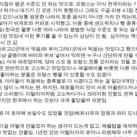
 음식점의 평균 수준도 안 되는 맛으로, 프랑스는 미식 천국이라는
 하거나 대기가 긴 곳은 가지 못했으나 그래도 구글 리뷰 4.5점
등에 갔으나(보통 방문한 나라의 토종 음식이 아니면 거의 안 먹는데
찾아가 바게트와 커피로 시작했고, 이동 중에 샌드위치나 빵 종류를
) 한국은 물론 다른 여러 나라의 평범한 식당 수준도 못 되는 음
가장 맛있네 이런 후기를 쓸 수 있는지 상상이 안 됨. 심지어는 
시 안 감
르고(2군데서 먹음)와 푸아그라(1군데서 먹음)는 맛있다고 했으나
그냥 골뱅이에 버터와 허브 넣어서 익히면 누구나 간단하게 만들 
), 아쉬 파르망띠에, 양파 스프 등 프랑스 전통 요리라는 것들 
빵은 전반적으로 고소하고 맛있었으나, 에끌레어를 비롯한 다른 여
을 좋아하는 분들은 프랑스 빵을 더 선호할 수도 있겠다
, 아이들이 처음에는 종류별로 다 사겠다고 하는 걸 일단 8개만 
도 많이 느껴지는 편. 하지만, 재료들끼리 맛이 서로 어울린다거나
실망 스러웠다. 이탈리아처럼 고소하다거나 크리미한 진함도 전혀 
있지만 한국에서 먹는 것보다 크게 좋았을까 의문임
 더 초라해 보일수도 있었을 것임(베르사유의 정원과 파리 도시 
체 이걸 어떻게 만들었지’하는 생각이 드는게 없고, 에펠탑을 제
 멋없는 건물임. 1년전 갔던 이탈리아의 로마나 피렌체와 너무 