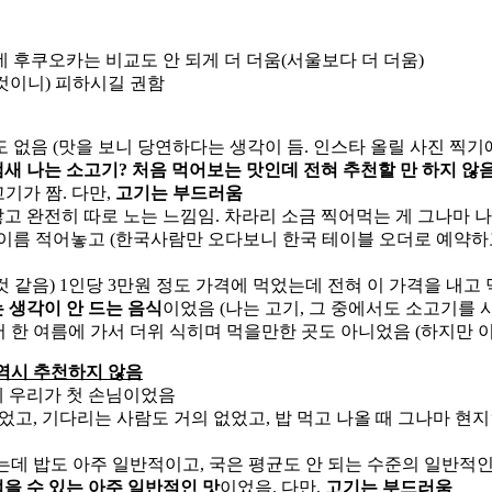
데 후쿠오카는 비교도 안 되게 더 더움(서울보다 더 더움)
것이니) 피하시길 권함
1도 없음 (맛을 보니 당연하다는 생각이 듬. 인스타 올릴 사진 찍기
새 나는 소고기? 처음 먹어보는 맛인데 전혀 추천할 만 하지 않
고기가 짬. 다만,
고기는 부드러움
고 완전히 따로 노는 느낌임. 차라리 소금 찍어먹는 게 그나마 
이름 적어놓고 (한국사람만 오다보니 한국 테이블 오더로 예약하고
 같음) 1인당 3만원 정도 가격에 먹었는데 전혀 이 가격을 내고
 생각이 안 드는 음식
이었음 (나는 고기, 그 중에서도 소고기를 
 한 여름에 가서 더위 식히며 먹을만한 곳도 아니었음 (하지만 이
역시 추천하지 않음
데 우리가 첫 손님이었음
 없었고, 기다리는 사람도 거의 없었고, 밥 먹고 나올 때 그나마 현
는데 밥도 아주 일반적이고, 국은 평균도 안 되는 수준의 일반적
을 수 있는 아주 일반적인 맛
이었음. 다만,
고기는 부드러움