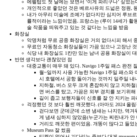
에펠탑도 첫 날에는 보면서 ‘이게 파리구나’ 싶었는
개인적으로 좋았던 것은 베르사유의 드넓은 정원, 
내가 아무리 미술에 조예가 없다지만 심지어 루브르 박
률적이라는 느낌이었음. 프랑스는 (루이 14세가 활동
술 작품을 띄워주고 있는 것 같다는 느낌을 받음
화장실
악명처럼 무료 공중 화장실은 거의 없다시피 해서 
무료인 자동청소 화장실들이 가끔 있으나 고장난 것
식당 내 화장실도 1칸만 있는 남녀 공용 화장실이
반면 생각보다 괜찮았던 점
대중교통이 매우 돼 있다. Navigo 1주일 패스 완전 
월~일까지 사용 가능한 Navigo 1주일 패스와 
시 호텔에서 공항 돌아가는 것까지 일주일 내
지하철, 버스 모두 크게 혼잡하지 않고 지하철
면 버스를 탔고, 가끔은 외부 경치를 보기위해
길이 좁고 보행자들이 신호를 잘 안 지키는 파
걱정했던 것 보다 훨씬 깨끗했다. (아마도 2024 
걷다보면 군데군데 소변 냄새는 나지만, 역겨워
게 냄새 심하지 않았음(누군가는 찌린내가 안 
거리도 깨끗한 편이었음. 개똥이 많다고 들었는
Museum Pass 잘 썼음
티켓이 없어서 기다리는 줄보다 대게 museum p