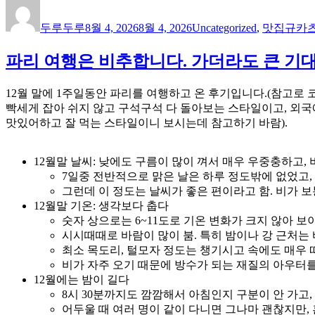
글
작
카
태
쓴
성
테
그
두루두루
8월 4, 2026
8월 4, 2026
Uncategorized
,
맛집
규카
이
일
고
자
리
파리 여행은 비추합니다. 가더라도 큰 기
12월 말에 1주일동안 파리를 여행하고 온 후기입니다.(참고로 코
빡세게 잡아 쉬지 않고 구석구석 다 돌아보는 스타일이고, 외국
맛있어하고 잘 먹는 스타일이니 보시는데 참고하기 바람).
12월말 날씨: 낮에도 구름이 많이 껴서 매우 우중충하고, 
7일중 전반적으로 맑은 날은 하루 정도밖에 없었고,
그런데 이 정도는 날씨가 좋은 편이라고 함. 비가 보
12월말 기온: 생각보다 춥다
숫자 상으로는 6~11도로 기온 변화가 크지 않아 보
시시때때로 바람이 많이 붐. 특히 밤이나 강 근처는
최소 목도리, 털모자 정도는 챙기시고 속에도 매우
비가 자주 오기 때문에 방수가 되는 재질의 아우터를
12월에는 밤이 길다
8시 30분까지도 깜깜해서 아침인지 구분이 안 가고,
어두울 때 여러 명이 같이 다니면 그나마 괜찮지만,