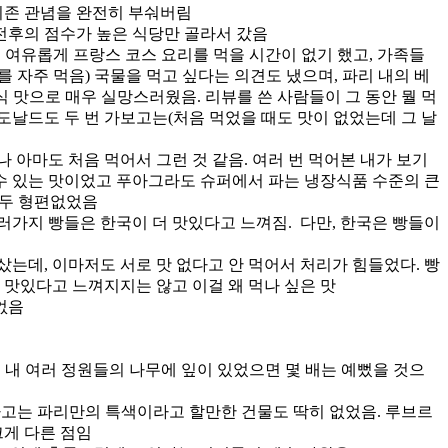
 기존 관념을 완전히 부숴버림
 전후의 점수가 높은 식당만 골라서 갔음
, 여유롭게 프랑스 코스 요리를 먹을 시간이 없기 했고, 가족들
 자주 먹음) 국물을 먹고 싶다는 의견도 냈으며, 파리 내의 베
식 맛으로 매우 실망스러웠음. 리뷰를 쓴 사람들이 그 동안 뭘 먹
맥도날드도 두 번 가보고는(처음 먹었을 때도 맛이 없었는데 그 날
 아마도 처음 먹어서 그런 것 같음. 여러 번 먹어본 내가 보기
수 있는 맛이었고 푸아그라도 슈퍼에서 파는 냉장식품 수준의 큰
모두 형편없었음
러가지 빵들은 한국이 더 맛있다고 느껴짐. 다만, 한국은 빵들이
샀는데, 이마저도 서로 맛 없다고 안 먹어서 처리가 힘들었다. 빵
 맛있다고 느껴지지는 않고 이걸 왜 먹나 싶은 맛
없음
내 여러 정원들의 나무에 잎이 있었으면 몇 배는 예뻤을 것으
외하고는 파리만의 특색이라고 할만한 건물도 딱히 없었음. 루브르
크게 다른 점임