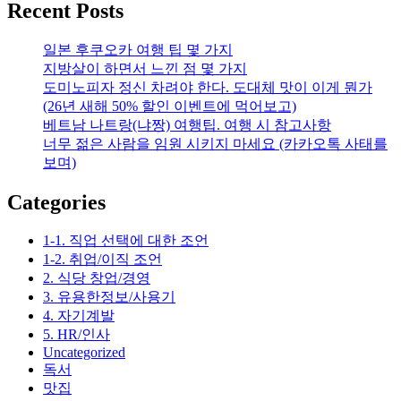
Recent Posts
급
오
일본 후쿠오카 여행 팁 몇 가지
복
지방살이 하면서 느낀 점 몇 가지
수
도미노피자 정신 차려야 한다. 도대체 맛이 이게 뭔가
산
(26년 새해 50% 할인 이벤트에 먹어보고)
베트남 나트랑(냐짱) 여행팁. 여행 시 참고사항
너무 젊은 사람을 임원 시키지 마세요 (카카오톡 사태를
보며)
Categories
1-1. 직업 선택에 대한 조언
1-2. 취업/이직 조언
2. 식당 창업/경영
3. 유용한정보/사용기
4. 자기계발
5. HR/인사
Uncategorized
독서
맛집