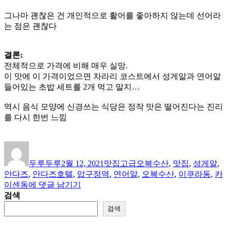
그나마 괜찮은 건 개인적으로 활어를 좋아하지 않는데 선어라
는 점은 괜찮다
결론:
전체적으로 가격에 비해 매우 실망.
이 맛에 이 가격이었으면 차라리 코스트에서 성게알과 연어알
들어있는 초밥 세트를 2개 먹고 말지…
역시 음식 모양에 신경쓰는 식당은 정작 맛은 떨어진다는 진리
를 다시 한번 느낌
글
작
카
태
쓴
성
테
그
두루두루
2월 12, 2021
맛집
고급오복수산
,
맛집
,
성게알
,
이
일
고
안다즈
,
안다즈호텔
,
압구정역
,
연어알
,
오복수산
,
이쿠라동
,
카
자
리
[맛
이센동
에 댓글 남기기
집
검색
평
검색
가]
고