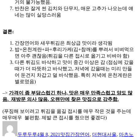
거의 불가능했음.
반찬은 잘게 썬 김치와 단무지, 매운 고추가 나오는데 얘
네는 많이 실망스러움
결론:
간장연어와 새우튀김은 최상급 맛이라 생각됨
밥+온천계란+파+후리가케(김+참깨)를 뿌려서 비벼먹으
면 아주 괜찮음(튀김을 다른 접시로 옮기고 비벼야 함)
다른 튀김도 바삭하고 맛이 중간 이상은 감 (점심에 갔을
때가 더 따뜻하고 바삭했고, 저녁에 갔을때는 미리 만들
어 둔건지 차갑고 덜 바삭했음. 특히 저녁에 온천계란은
별로였음)
–>
가격이 좀 부담스럽긴 하나, 맛은 매우 만족스럽고 양도 많
음. 재방문 의사 많음. 오랜만에 찾은 맛집으로 강추함.
(푸짐해 보이려고 튀김을 옮길 접시를 매우 작은 것을 주는데
매우매우 불편함. 제발 큰 접시를 줬으면 좋겠다)
글
작
카
태
쓴
성
테
그
두루두루
4월 8, 2021
맛집
간장연어
,
더현대서울
,
마츠노
이
일
고