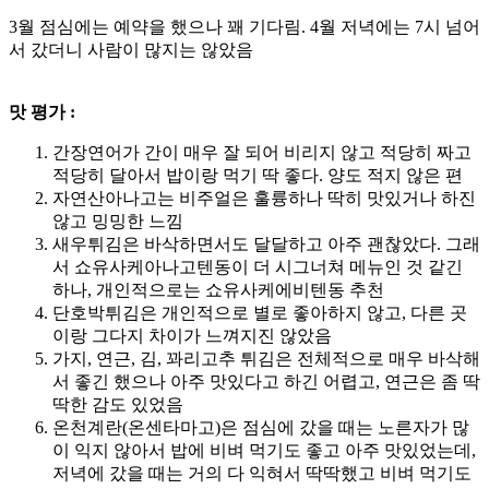
3월 점심에는 예약을 했으나 꽤 기다림. 4월 저녁에는 7시 넘어
서 갔더니 사람이 많지는 않았음
맛 평가 :
간장연어가 간이 매우 잘 되어 비리지 않고 적당히 짜고
적당히 달아서 밥이랑 먹기 딱 좋다. 양도 적지 않은 편
자연산아나고는 비주얼은 훌륭하나 딱히 맛있거나 하진
않고 밍밍한 느낌
새우튀김은 바삭하면서도 달달하고 아주 괜찮았다. 그래
서 쇼유사케아나고텐동이 더 시그너쳐 메뉴인 것 같긴
하나, 개인적으로는 쇼유사케에비텐동 추천
단호박튀김은 개인적으로 별로 좋아하지 않고, 다른 곳
이랑 그다지 차이가 느껴지진 않았음
가지, 연근, 김, 꽈리고추 튀김은 전체적으로 매우 바삭해
서 좋긴 했으나 아주 맛있다고 하긴 어렵고, 연근은 좀 딱
딱한 감도 있었음
온천계란(온센타마고)은 점심에 갔을 때는 노른자가 많
이 익지 않아서 밥에 비벼 먹기도 좋고 아주 맛있었는데,
저녁에 갔을 때는 거의 다 익혀서 딱딱했고 비벼 먹기도