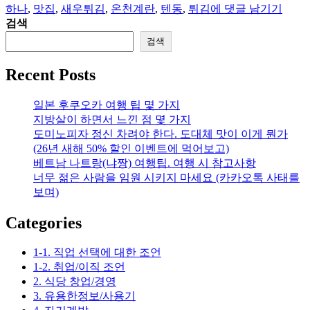
[맛
하나
,
맛집
,
새우튀김
,
온천계란
,
텐동
,
튀김
에 댓글 남기기
자
리
집
검색
평
검색
가]
더
Recent Posts
현
대
일본 후쿠오카 여행 팁 몇 가지
서
지방살이 하면서 느낀 점 몇 가지
울
도미노피자 정신 차려야 한다. 도대체 맛이 이게 뭔가
마
(26년 새해 50% 할인 이벤트에 먹어보고)
츠
베트남 나트랑(냐짱) 여행팁. 여행 시 참고사항
노
너무 젊은 사람을 임원 시키지 마세요 (카카오톡 사태를
하
보며)
나
(텐
Categories
동
식
1-1. 직업 선택에 대한 조언
당)
1-2. 취업/이직 조언
2. 식당 창업/경영
3. 유용한정보/사용기