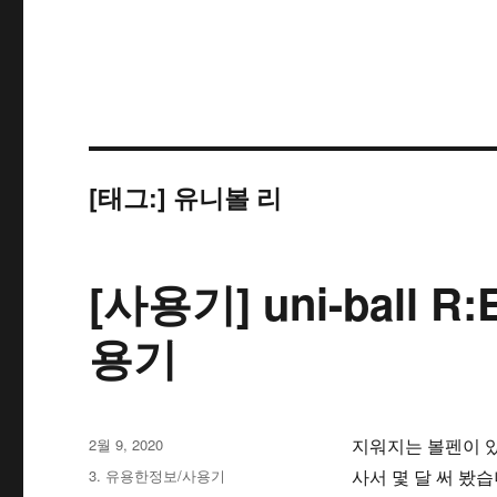
[태그:]
유니볼 리
[사용기] uni-ball R
용기
작
2월 9, 2020
지워지는 볼펜이 있길
성
카
3. 유용한정보/사용기
사서 몇 달 써 봤습
일