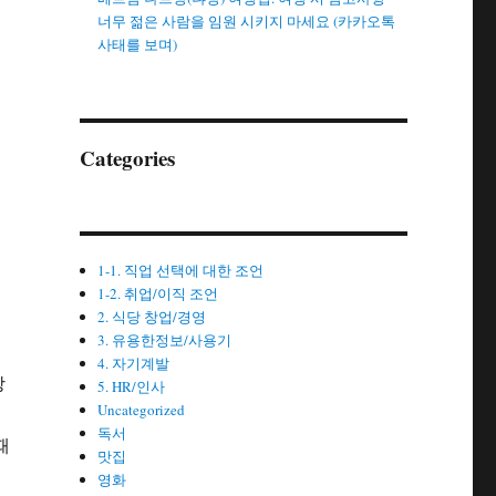
너무 젊은 사람을 임원 시키지 마세요 (카카오톡
고
사태를 보며)
Categories
원
1-1. 직업 선택에 대한 조언
1-2. 취업/이직 조언
2. 식당 창업/경영
3. 유용한정보/사용기
4. 자기계발
장
5. HR/인사
Uncategorized
독서
때
맛집
영화