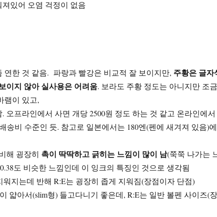
워져있어 오염 걱정이 없음
주황은 글자
 연한 것 같음. 파랑과 빨강은 비교적 잘 보이지만,
 보이지 않아 실사용은 어려움
. 보라도 주황 정도는 아니지만 조
바램이 있고,
. 오프라인에서 사면 개당 2500원 정도 하는 것 같고 온라인에서
+배송비 수준인 듯. 참고로 일본에서는 180엔(펜에 새겨져 있음)에
촉이 딱딱하고 긁히는 느낌이 많이 남
에 비해 굉장히
(쭉쭉 나가는 
ion 0.38도 비슷한 느낌인데 이 잉크의 특징인 것으로 생각됨
넓게 지워지는데 반해 R:E는 굉장히 좁게 지워짐(장점이자 단점)
은 볼펜이 얇아서(slim형) 들고다니기 좋은데, R:E는 일반 볼펜 사이즈(