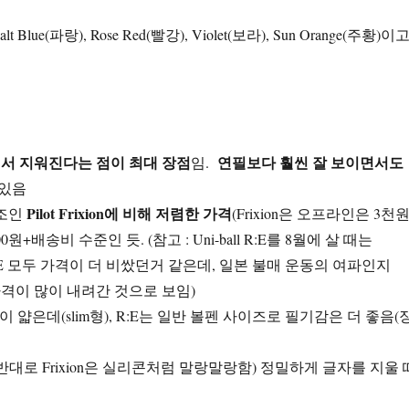
Blue(파랑), Rose Red(빨강), Violet(보라), Sun Orange(주황)이
서 지워진다는 점이 최대 장점
연필보다 훨씬 잘 보이면서도
임.
 있음
Pilot Frixion에 비해 저렴한 가격
원조인
(Frixion은 오프라인은 3천
원+배송비 수준인 듯. (참고 : Uni-ball R:E를 8월에 살 때는
-ball R:E 모두 가격이 더 비쌌던거 같은데, 일본 불매 운동의 여파인지
 가격이 많이 내려간 것으로 보임)
은 볼펜이 얇은데(slim형), R:E는 일반 볼펜 사이즈로 필기감은 더 좋음(
반대로 Frixion은 실리콘처럼 말랑말랑함) 정밀하게 글자를 지울 