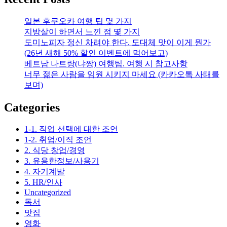
중
년
일본 후쿠오카 여행 팁 몇 가지
과
지방살이 하면서 느낀 점 몇 가지
장
도미노피자 정신 차려야 한다. 도대체 맛이 이게 뭔가
년,
(26년 새해 50% 할인 이벤트에 먹어보고)
중
베트남 나트랑(냐짱) 여행팁. 여행 시 참고사항
장
너무 젊은 사람을 임원 시키지 마세요 (카카오톡 사태를
년
보며)
Categories
1-1. 직업 선택에 대한 조언
1-2. 취업/이직 조언
2. 식당 창업/경영
3. 유용한정보/사용기
4. 자기계발
5. HR/인사
Uncategorized
독서
맛집
영화