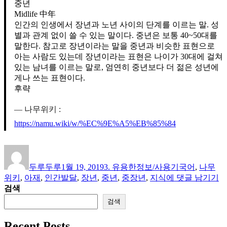
중년
Midlife 中年
인간의 인생에서 장년과 노년 사이의 단계를 이르는 말. 성
별과 관계 없이 쓸 수 있는 말이다. 중년은 보통 40~50대를
말한다. 참고로 장년이라는 말을 중년과 비슷한 표현으로
아는 사람도 있는데 장년이라는 표현은 나이가 30대에 걸쳐
있는 남녀를 이르는 말로, 엄연히 중년보다 더 젊은 성년에
게나 쓰는 표현이다.
후략
나무위키 :
https://namu.wiki/w/%EC%9E%A5%EB%85%84
글
작
카
태
쓴
성
테
그
두루두루
1월 19, 2019
3. 유용한정보/사용기
국어
,
나무
이
일
고
단
위키
,
아재
,
인간발달
,
장년
,
중년
,
중장년
,
지식
에 댓글 남기기
자
리
상/
검색
지
검색
식
–
Recent Posts