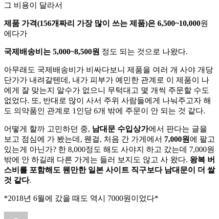
그 비용이 달라서
제품 가격(156개짜리 가장 많이 쓰는 제품)은 6,500~10,000
원
에다가
국제배송비는 5,000~8,500원
정도 되는 것으로 나왔다.
아무래도 국제배송비가 비싸다보니 제품을 여러 개 사야 개당
단가가 내려갈텐데, 내가 피부가 예민한 관계로 이 제품이 나
에게 잘 맞는지 알수가 없으니 무턱대고 몇 개씩 주문할 수도
없었다. 또, 반대로 많이 사서 주위 사람들에게 나눠주고자 해
도 의약품인 관계로 1인당 6개 밖에 주문이 안 되는 것 같다.
어떻게 할까 고민하던 중,
남대문 수입상가
에서 판다는 글을
보고 점심에 가 봤는데, 웬걸, 처음 간 가게에서
7,000원
에 팔고
있는게 아닌가? 한 8,000정도 해도 사야지 하고 갔는데 7,000원
밖에 안 하길래 다른 가게는 들러 보지도 않고 사 왔다.
왕복 버
스비를 포함해도 웬만한 일본 사이트 직구보다 남대문이 더 쌀
것 같다
.
*2018년 6월에 갔을 때도 역시 7000원이었다*
글
작
카
태