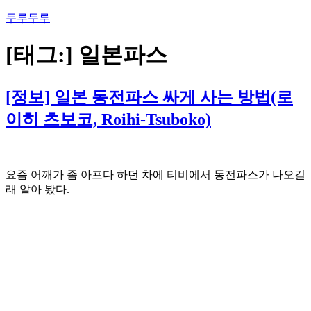
콘
두루두루
텐
츠
[태그:]
일본파스
로
바
로
[정보] 일본 동전파스 싸게 사는 방법(로
가
이히 츠보코, Roihi-Tsuboko)
기
요즘 어깨가 좀 아프다 하던 차에 티비에서 동전파스가 나오길
래 알아 봤다.