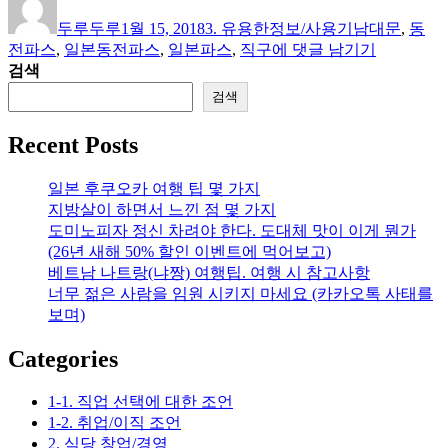
쓴
성
테
그
두루두루
1월 15, 2018
3. 유용한정보/사용기
남대문
,
동
이
일
고
[정
전파스
,
일본동전파스
,
일본파스
,
직구
에 댓글 남기기
자
리
보]
검색
일
검색
본
동
Recent Posts
전
파
일본 후쿠오카 여행 팁 몇 가지
스
지방살이 하면서 느낀 점 몇 가지
싸
도미노피자 정신 차려야 한다. 도대체 맛이 이게 뭔가
게
(26년 새해 50% 할인 이벤트에 먹어보고)
사
베트남 나트랑(냐짱) 여행팁. 여행 시 참고사항
는
너무 젊은 사람을 임원 시키지 마세요 (카카오톡 사태를
방
보며)
법
(로
Categories
이
히
1-1. 직업 선택에 대한 조언
츠
1-2. 취업/이직 조언
보
2. 식당 창업/경영
코,