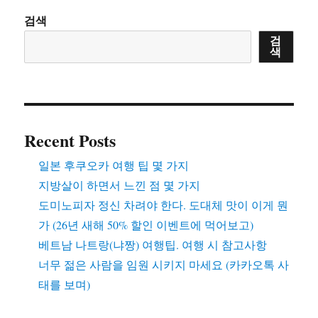
은
검색
악
검
(惡)
색
이
고
전
문
경
Recent Posts
영
인
일본 후쿠오카 여행 팁 몇 가지
이
답
지방살이 하면서 느낀 점 몇 가지
(答)
도미노피자 정신 차려야 한다. 도대체 맛이 이게 뭔
일
가 (26년 새해 50% 할인 이벤트에 먹어보고)
까?
베트남 나트랑(냐짱) 여행팁. 여행 시 참고사항
너무 젊은 사람을 임원 시키지 마세요 (카카오톡 사
태를 보며)