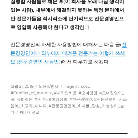
실행할 사람들로 채운 후(이 회사를 오래 다닐 생각이
있는 사람), 내부에서 해결하지 못하는 특정 분야에서
만 전문가들을
적시적소에 단기적으로
전문경영인으
로 영입해 사용해야 한다고 생각
한다.
전문경영인의 자세한 사용방법에 대해서는 다음 글(
전
문경영인이나 외부에서 데려온 전문가는 이렇게 쓰세
요.(전문경영인 사용법)
)에서 다루기로 하겠다
작
카
태
12월 21, 2019
5. HR/인사
#agent_cost
,
성
테
그
#Conflict_of_Interest
,
#대리인비용
,
#오너경영
,
#오너경영이_
일
고
꼭_사회악은_아니다
,
#이해상충
,
#전문경영인
,
#전문경영인_시스
자
리
템이_최고가_아니다
,
#전문경영인이_회사를_망칠_가능성이_높
오
다
에 1개 댓글
너
경
영
인