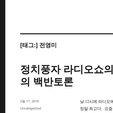
[태그:]
전영미
정치풍자 라디오쇼의 
의 백반토론
작
2월 17, 2016
낮 12시에 라디오
성
카
Uncategorized
정말 최고다. 요즘
일