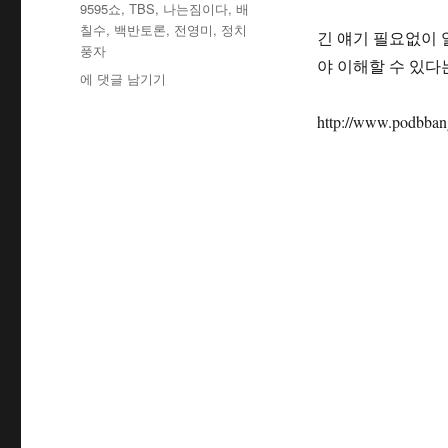
테
태
9595쇼
,
TBS
,
나는짐이다
,
배
자
고
그
칠수
,
백반토론
,
전영미
,
정치
긴 얘기 필요없이 
리
풍자
야 이해할 수 있다는
정
에 댓글 남기기
치
풍
http://www.podbban
자
라
디
오
쇼
의
최
고
봉
–
배
칠
수
전
영