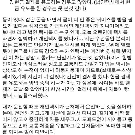
현금 결제를 유도하는 경우도 많았다. (법인택시에서 현
금 유도를 한 경우는 못 본것 같다)
등이 있다. 같은 돈을 내면서 굳이 더 안 좋은 서비스를 받을 필
요가 없다는 생각으로 가급적이면 개인택시가 지나가더라도
보내버리고 법인 택시를 타는 편인데, 오늘 오랜만에 택시를
타면서 깜빡하고 개인택시를 탔다가… 지난 수년동안 본적이
없는 교통카드 단말기가 없는 택시를 타게 되었다. (위에 말했
듯이 현금을 내도록 강요하는 개인택시는 여러번 경험해 봤지
만 이 차는 정말 교통카드 단말기가 없는 것 같았다) 이게 합법
인지조차 의심스러울 정도로 교통카드 단말기가 없는 택시는
상상도 해 본적이 없어서 허둥지둥대며 카드로(실제로는 삼성
페이였기에 시간이 더 걸렸다) 간신히 결제를 했다. 현금 결제
를 유도하는 방법 중의 하나가 아닌가 싶은데, 하여튼 바로 결
제가 끝날 줄 알았다가 한참 시간이 걸리니 뒤에서 차들이 빵
빵대고 당황스러웠다.
내가 운전할 때도 개인택시가 근처에서 운전하는 것을 싫어하
는데, 천천히 가고, 2개 차선에 걸쳐서 다니고, 길가에 바짝 붙
이지 않고 어중간하게 차를 세우고, 시도때도없이 끼어들고 등
등으로 인해 교통 체증을 유발하고 운전자들에게 막대한 피해
를 끼치는 일이 다반사다.