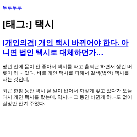
콘
두루두루
텐
츠
[태그:]
택시
로
바
로
[개인의견] 개인 택시 바뀌어야 한다. 아
가
니면 법인 택시로 대체하던가…
기
몇년 전에 몸이 안 좋아서 택시를 타고 출퇴근 하면서 생긴 버
릇이 하나 있다. 바로 개인 택시를 피해서 갈색(법인) 택시를
타는 것인데,
최근 한참 동안 택시 탈 일이 없어서 까맣게 잊고 있다가 오늘
다시 개인 택시를 탔는데, 역시나 그 동안 바뀐게 하나도 없이
실망만 안겨 주었다.