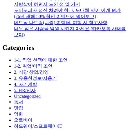
시
지방살이 하면서 느낀 점 몇 가지
바
도미노피자 정신 차려야 한다. 도대체 맛이 이게 뭔가
뀌
(26년 새해 50% 할인 이벤트에 먹어보고)
어
베트남 나트랑(냐짱) 여행팁. 여행 시 참고사항
야
너무 젊은 사람을 임원 시키지 마세요 (카카오톡 사태를
한
보며)
다.
아
Categories
니
면
1-1. 직업 선택에 대한 조언
법
1-2. 취업/이직 조언
인
2. 식당 창업/경영
택
3. 유용한정보/사용기
시
4. 자기계발
로
5. HR/인사
대
Uncategorized
체
독서
하
맛집
던
영화
가…
오토바이
하드웨어/소프트웨어/IT