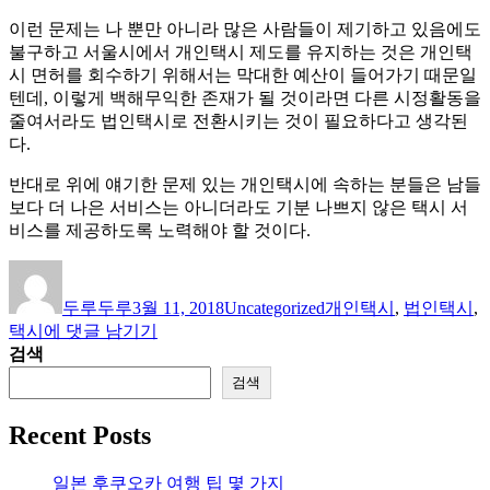
이런 문제는 나 뿐만 아니라 많은 사람들이 제기하고 있음에도
불구하고 서울시에서 개인택시 제도를 유지하는 것은 개인택
시 면허를 회수하기 위해서는 막대한 예산이 들어가기 때문일
텐데, 이렇게 백해무익한 존재가 될 것이라면 다른 시정활동을
줄여서라도 법인택시로 전환시키는 것이 필요하다고 생각된
다.
반대로 위에 얘기한 문제 있는 개인택시에 속하는 분들은 남들
보다 더 나은 서비스는 아니더라도 기분 나쁘지 않은 택시 서
비스를 제공하도록 노력해야 할 것이다.
글
작
카
태
쓴
성
테
그
두루두루
3월 11, 2018
Uncategorized
개인택시
,
법인택시
,
이
일
고
[개
택시
에 댓글 남기기
자
리
인
검색
의
검색
견]
개
Recent Posts
인
택
일본 후쿠오카 여행 팁 몇 가지