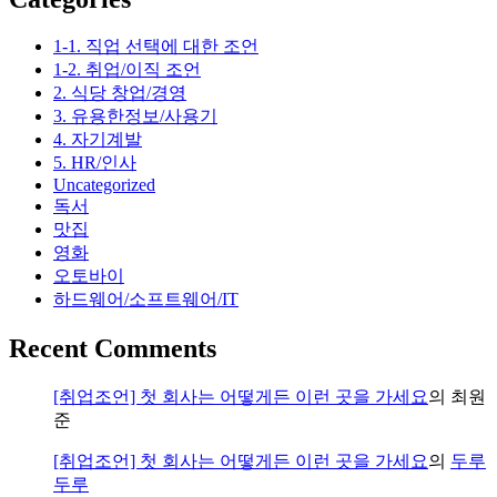
(로
지
1-1. 직업 선택에 대한 조언
텍
1-2. 취업/이직 조언
M570
2. 식당 창업/경영
사
3. 유용한정보/사용기
용
4. 자기계발
기)
5. HR/인사
Uncategorized
독서
맛집
영화
오토바이
하드웨어/소프트웨어/IT
Recent Comments
[취업조언] 첫 회사는 어떻게든 이런 곳을 가세요
의
최원
준
[취업조언] 첫 회사는 어떻게든 이런 곳을 가세요
의
두루
두루