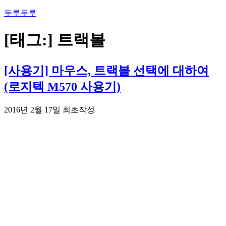
콘
두루두루
텐
츠
[태그:]
트랙볼
로
바
로
[사용기] 마우스, 트랙볼 선택에 대하여
가
(로지텍 M570 사용기)
기
2016년 2월 17일 최초작성