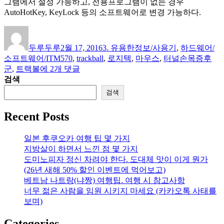
그램에서 설정 가능하고, 전용프로그램이 없는 경우
AutoHotKey, KeyLock 등의 소프트웨어로 변경 가능하다.
글
작
카
쓴
성
테
두루두루
2월 17, 2016
3. 유용한정보/사용기
,
하드웨어/
이
일
고
태
소프트웨어/IT
M570
,
trackball
,
로지텍
,
마우스
,
터널손목증후
자
리
[사
그
군
,
트랙볼
에 2개 댓글
용
검색
기]
검색
마
우
Recent Posts
스,
트
일본 후쿠오카 여행 팁 몇 가지
랙
지방살이 하면서 느낀 점 몇 가지
볼
도미노피자 정신 차려야 한다. 도대체 맛이 이게 뭔가
선
(26년 새해 50% 할인 이벤트에 먹어보고)
택
베트남 나트랑(냐짱) 여행팁. 여행 시 참고사항
에
너무 젊은 사람을 임원 시키지 마세요 (카카오톡 사태를
대
보며)
하
여
Categories