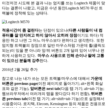
이것저것 시도해 본 결과 나는 엄지를 쓰는 Logitech 제품이 맞
다는 결론이 나왔고, 지금은 수년 동안Logitech M570 무선 트
랙볼에 정착해 있는 상태다.
적응시간이 좀 걸린다
는 단점이 있으나(
다른 사람들이 내 컴
퓨터를 잘 만지려고 하지 않아서 오히려 장점
이기도 하다) 적
응만 하고 나면 그 어느 마우스보다 편하다고 생각한다. 또한
엄지형 트랙볼의 장점으로 일반 마우스처럼 가운데 휠(클릭도
되는)이 있을 뿐 아니라 앞/뒤 버튼도 2개 달려 있어 너무나 편
하게 사용하고 있다.
마우스 사용으로 인해 손이나 팔에 고통
이 있으신 분들께 강추
한다.
2016년 2월 26일 추가
참고로 나는 내가 쓰는 모든 트랙볼/마우스에 대해서
가운데
버튼은 previous page
(이전 페이지로 돌아가기; alt+왼쪽 화살
표와 같은 기능),
앞버튼은 next tab
(다음 탭 가기; alt+tab 기능;
웹브라우저에서 여러개의 탭을 왔다갔다 하기 편함),
뒤버튼
은 previous tab
(이전 탭 가기; alt+shift+tab 기능)으로 설정해서
사용중이다. 로지텍, Elecom, Kensington 등의 제품은 전용프로