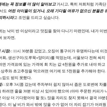
에는 꼭 정보를 더 많이 알아보고
가시고, 특히 저희처럼 가족단
에서도
어린 아이들이 있거나, 오래 기다릴 여유가 없으신 분들은 
 피하시라
고 조언을 드리고 싶습니다.
먹는 낙이 반 이상이라고 맛집을 찾아 다니기 마련인데, 내가 이
써 보자면,
 시장)
: 11시 30분쯤 갔었고, 오징어 통구이가 유명하다는데 이
회, 생선구이(도루묵+양미리)를 먹었는데, 서울보다 전혀 싸지
려면 가격표에 있는 가격에 회 치는 값 4천원을 추가로 내야 하고
) 상추와 초고추장을 먹으려면 여기에 또 5천원을 추가해야 한다.
느낌도 받지 못했다.
)
: 오후 3시쯤 갔는데 주차부터 쉽지 않아서 좁은 도로변에 차를
 하려면 줄을 30분 이상 서 있어야 했으며 (아마 주문한 커피가 
 이상 더 기다렸어야 할 듯), 앉을 자리도 찾지 못해서 결국 10분
왔다. 이 날 비가 와서 밖에 앉을 수가 없어 더 자리 잡기가 어려웠