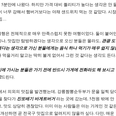
5분만에 나왔다. 하지만 가격 대비 퀄리티가 높다는 생각은 안 
이 너무 강해서 햄버거보다는 야채 샌드위치 먹는 것 같았다. 시
낌…
여행은 전체적으로 매우 만족스럽지 못한 여행이었다. 둘이 붙어
나, 맛집만 탐방하겠다는 생각으로 오신 분들은 몰라도,
관광 도
다는 생각으로 가신 분들에게는 음식 하나 먹기가 매우 쉽지 않
가 먹을거리 말고는 딱히 볼게 없어서 그런 것 같다는 생각도 든다
에 가시는 분들은 가기 전에 반드시 가게에 전화라도 해 보시고
고
드린다.
에서 의외의 맛집을 발견했는데, 강릉짬뽕순두부가 문을 일찍 닫
을 찾다가
진또배기 바게트버거
라는 곳에 갔는데, 5천원 밖에 안
, 맛도 상당히 괜찮았다. 이미 아는 사람들은 아는 가게인 것 같
을 개선하면 곧 전국구 맛집으로 알려지지 않을까 싶다. 다만, 매운