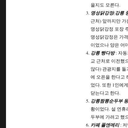
을지도 모른다.
명성닭강정(강릉 
근처) 앞까지만 가
명성닭강정 포장 주
명성닭강정은 가격 
이었으나 양은 어
강릉 빵다방
: 자
교 근처로 이전했으
않다) 관광지를 돌기
에 오픈을 한다고 
었다. 또한 1인에
닫는다고 한다.
강릉짬뽕순두부 동
황이었다. 설 연휴
두부에 가려고 했으
카페 폴앤메리
: 