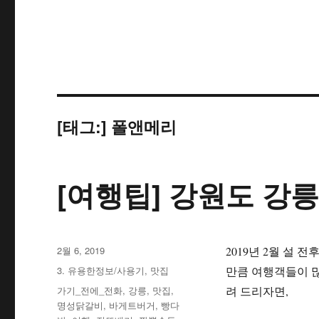
[태그:]
폴앤메리
[여행팁] 강원도 강릉
작
2월 6, 2019
2019년 2월 설
성
카
3. 유용한정보/사용기
,
맛집
만큼 여행객들이 많
일
테
태
가기_전에_전화
,
강릉
,
맛집
,
려 드리자면,
자
고
그
명성닭갈비
,
바게트버거
,
빵다
리