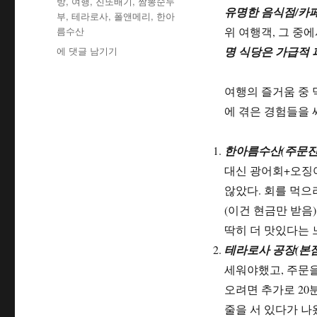
방
,
여행
,
진또배기
,
짬뽕순두
유명한 음식점/카페
부
,
테라로사
,
폴앤메리
,
한아
름수산
위 여행객, 그 중
[여
에 댓글 남기기
명 식당은 가급적
행
팁]
여행의 즐거움 중 
강
원
에 겪은 경험들을 
도
강
한아름수산(주문진
릉
여
대신 광어회+오징어
행
않았다. 회를 먹으
팁
(이건 현금만 받음
–
맛
딱히 더 맛있다는 
집
테라로사 공장(본점
위
세워야했고, 주문을
주
오려면 추가로 20분
줄을 서 있다가 나