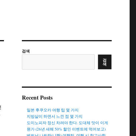
검색
검
색
Recent Posts
던
일본 후쿠오카 여행 팁 몇 가지
알
지방살이 하면서 느낀 점 몇 가지
도미노피자 정신 차려야 한다. 도대체 맛이 이게
뭔가 (26년 새해 50% 할인 이벤트에 먹어보고)
베트남 나트랑(냐짱) 여행팁. 여행 시 참고사항