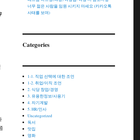
너무 젊은 사람을 임원 시키지 마세요 (카카오톡
사태를 보며)
유
번
Categories
것
1-1. 직업 선택에 대한 조언
1-2. 취업/이직 조언
2. 식당 창업/경영
3. 유용한정보/사용기
4. 자기계발
5. HR/인사
Uncategorized
나
독서
쯤
맛집
영화