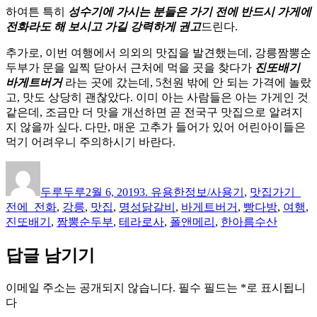
하여튼 특히
성수기에 가시는 분들은 가기 전에 반드시 가게에
전화라도 해 보시고 가길 강력하게 권고
드린다.
추가로, 이번 여행에서 의외의 맛집을 발견했는데, 강릉짬뽕순
두부가 문을 일찍 닫아서 근처에 먹을 곳을 찾다가
진또배기
바게트버거
라는 곳에 갔는데, 5천원 밖에 안 되는 가격에 놀랐
고, 맛도 상당히 괜찮았다. 이미 아는 사람들은 아는 가게인 것
같은데, 조금만 더 맛을 개선하면 곧 전국구 맛집으로 알려지
지 않을까 싶다. 다만, 매운 고추가 들어가 있어 어린아이들은
먹기 어려우니 주의하시기 바란다.
글
작
카
태
쓴
성
테
그
두루두루
2월 6, 2019
3. 유용한정보/사용기
,
맛집
가기_
이
일
고
전에_전화
,
강릉
,
맛집
,
명성닭갈비
,
바게트버거
,
빵다방
,
여행
,
자
리
진또배기
,
짬뽕순두부
,
테라로사
,
폴앤메리
,
한아름수산
답글 남기기
이메일 주소는 공개되지 않습니다.
필수 필드는
*
로 표시됩니
다