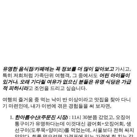
유명한 음식점/카페에는 꼭 정보를 더 많이 알아보고
가시고,
특히 저희처럼 가족단위 여행객, 그 중에서도
어린 아이들이
있거나, 오래 기다릴 여유가 없으신 분들은 유명 식당은 가급
적 피하시라
고 조언을 드리고 싶습니다.
여행의 즐거움 중 먹는 낙이 반 이상이라고 맛집을 찾아 다니
기 마련인데, 내가 이번에 겪은 경험들을 써 보자면,
한아름수산(주문진 시장)
: 11시 30분쯤 갔었고, 오징어
통구이가 유명하다는데 이것대신 광어회+오징어회, 생
선구이(도루묵+양미리)를 먹었는데, 서울보다 전혀 싸지
않았다. 회를 먹으려면 가격표에 있는 가격에 회 치는 값