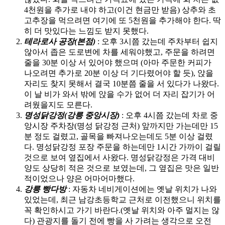
4천원을 추가로 내야 하고(이건 현금만 받음) 상추와 초
고추장을 먹으려면 여기에 또 5천원을 추가해야 한다. 딱
히 더 맛있다는 느낌도 받지 못했다.
테라로사 공장(본점)
: 오후 3시쯤 갔는데 주차부터 쉽지
않아서 좁은 도로변에 차를 세워야했고, 주문을 하려면
줄을 30분 이상 서 있어야 했으며 (아마 주문한 커피가
나오려면 추가로 20분 이상 더 기다렸어야 할 듯), 앉을
자리도 찾지 못해서 결국 10분쯤 줄을 서 있다가 나왔다.
이 날 비가 와서 밖에 앉을 수가 없어 더 자리 잡기가 어
려웠을지도 모른다.
명성닭강정(강릉 중앙시장)
: 오후 4시쯤 갔는데 차로 중
앙시장 주차장(명성 닭강정 근처) 앞까지만 가는데만 15
분 정도 걸렸고, 골목을 빠져나오는데도 5분 이상 걸렸
다. 명성닭강정 포장 주문을 하는데만 1시간 가까이 걸릴
것으로 보여 옆집에서 사왔다. 명성닭강정은 가격 대비
양도 상당히 적은 것으로 보였는데, 그 옆집은 맛은 일반
적이었으나 양은 어마어마했다.
강릉 빵다방
: 자동차 네비게이션에는 옛날 위치가 나와
있었는데, 최근 남강초등학교 근처로 이전했으니 위치를
꼭 확인하시고 가기 바란다.(옛날 위치와 아주 멀지는 않
다) 관광지를 돌기 전에 빵을 사 가려는 생각으로 오전