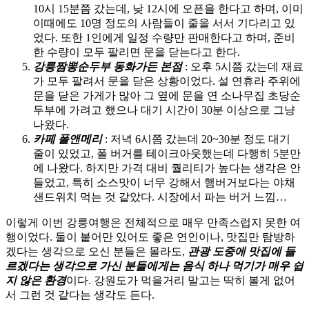
10시 15분쯤 갔는데, 낮 12시에 오픈을 한다고 하며, 이미
이때에도 10명 정도의 사람들이 줄을 서서 기다리고 있
었다. 또한 1인에게 일정 수량만 판매한다고 하며, 준비
한 수량이 모두 팔리면 문을 닫는다고 한다.
강릉짬뽕순두부 동화가든 본점
: 오후 5시쯤 갔는데 재료
가 모두 팔려서 문을 닫은 상황이었다. 설 연휴라 주위에
문을 닫은 가게가 많아 그 옆에 문을 연 소나무집 초당순
두부에 가려고 했으나 대기 시간이 30분 이상으로 그냥
나왔다.
카페 폴앤메리
: 저녁 6시쯤 갔는데 20~30분 정도 대기
줄이 있었고, 폴 버거를 테이크아웃했는데 다행히 5분만
에 나왔다. 하지만 가격 대비 퀄리티가 높다는 생각은 안
들었고, 특히 소스맛이 너무 강해서 햄버거보다는 야채
샌드위치 먹는 것 같았다. 시장에서 파는 버거 느낌…
이렇게 이번 강릉여행은 전체적으로 매우 만족스럽지 못한 여
행이었다. 둘이 붙어만 있어도 좋은 연인이나, 맛집만 탐방하
겠다는 생각으로 오신 분들은 몰라도,
관광 도중에 맛집에 들
르겠다는 생각으로 가신 분들에게는 음식 하나 먹기가 매우 쉽
지 않은 환경
이다. 강원도가 먹을거리 말고는 딱히 볼게 없어
서 그런 것 같다는 생각도 든다.