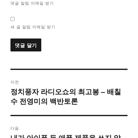
댓글 알림 이메일 받기
새 글 알림 이메일 받기
글
이전
탐
정치풍자 라디오쇼의 최고봉 – 배칠
이
수 전영미의 백반토론
전
색
글:
다음
내가 아이폰 등 애플 제품을 쓰지 않
다