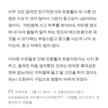
아주 크진 않지만 전기자전거와 전동휠의 또 다른 단
점은 수요가 크지 않아서 그런지 중고값이 x값이라는
점이다. 70만원에 사고 하루를 썼더라도 50만원 정도
에 내 놔야 팔릴까 말까 하는 정도라 테스트용으로 새
것을 사 보기에는 부담스럽고 중고를 사는게 나아 보
이는데, 중고 자체도 많지 않다.
이러한 이유들로 인해 전동휠과 전동자전거는 사지 못
하고, 결국은 처음 생각했던 것과는 반대로 휴대성은
전혀 없는(대신 지하철에 들고 탈 고민을 하지 않아도
되는) 오토바이 구입으로 방향이 바뀌게 되었다.
글
작
카
두루두루
2월 17, 2016
3. 유용한정보/사용기
,
쓴
성
테
태
Uncategorized
,
하드웨어/소프트웨어/IT
외발휠
,
전기자전거
,
전
이
일
고
그
동자전거
,
전동휠
자
리