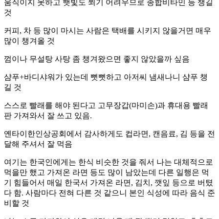
움직이지 못하고 햇빛도 쬐기 어려우므로 종합비타민 등 챙길
것
커피, 차 등 많이 마시는 사람은 택배를 시키지 않을거면 매우
많이 챙겨올 것
껌이나 무설탕 사탕 좀 챙겨왔으면 좋지 않았을까 싶음
샴푸+바디샤워가 있는데 뻣뻣하고 아저씨 냄새나니 샴푸 챙
길 것
스스로 빨래를 해야 된다고 고무장갑(마미손)과 휴대용 빨래
판 가져와서 잘 쓰고 있음.
옌타이한인상공회에서 감사하게도 컵라면, 캔음료, 김 등을 전
달해 주셔서 잘 먹음
여기는 한국인에게는 한식 비슷한 것을 줘서 나는 대체적으로
먹을만 했고 가져온 라면 등도 많이 남았는데 다른 일행은 먹
기 힘들어서 매일 한국서 가져온 라면, 김치, 깻잎 등으로 버텼
다 함. 사람마다 전혀 다른 것 같으니 본인 식성에 따라 음식 준
비할 것