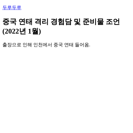
콘
두루두루
텐
츠
중국 연태 격리 경험담 및 준비물 조언
로
(2022년 1월)
바
로
출장으로 인해 인천에서 중국 연태 들어옴.
가
기