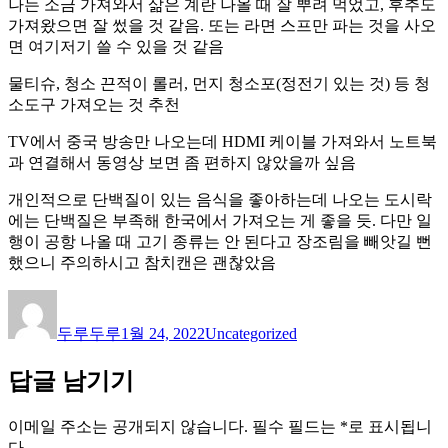
나는 소금 가져와서 삶은 계란 나올 때 잘 뿌려 먹었고, 후추도
가져왔으면 잘 썼을 것 같음. 또는 라면 스프만 파는 것을 사오
면 여기저기 쓸 수 있을 것 같음
물티슈, 청소 끈적이 롤러, 먼지 청소포(정전기 있는 것) 등 청
소도구 가져오는 것 추천
TV에서 중국 방송만 나오는데 HDMI 케이블 가져와서 노트북
과 연결해서 동영상 보면 좀 편하지 않았을까 싶음
개인적으로 단백질이 있는 음식을 좋아하는데 나오는 도시락
에는 단백질은 부족해 한국에서 가져오는 게 좋을 듯. 다만 일
행이 공항 나올 때 고기 종류는 안 된다고 장조림을 빼앗길 뻔
했으니 주의하시고 참치캔은 괜찮았음
글
작
카
쓴
성
테
두루두루
1월 24, 2022
Uncategorized
이
일
고
자
리
답글 남기기
이메일 주소는 공개되지 않습니다.
필수 필드는
*
로 표시됩니
다