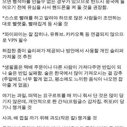
으면 행적마를 만들수 없는 경우가 있으므로 반드시 중국에 들
어오기 전에 유심을 사서 핸드폰을 켜 둘 것을 권장함.
*스스로 빨래를 하고 말려야 하므로 많은 사람들이 조언하는
대로 빨랫줄, 빨래집게 등 사올 것
*와이파이는 잘 잡히나, 유튜브, 카카오톡 등 연결되지 않으므
로 VPN 필수
허접한 종이 슬리퍼가 제공되나 방안에서 사용할 개인 슬리퍼
가져올 것 추천
*생필품은 택배 주문이나 다른 사람이 가져다주면 반입이 되
나 술은 반입 실패함. 술은 한국에서 많이 가져오시는 걸 강추
(주말에도 너무 할게 없고, 평소에도 느끼한 음식이 나오면 잡
아줄 게 없음)
여기는 과일, 떠먹는 요구르트를 매 끼니 줘서 단 것은 많이 당
기지 않은데, 개인적으로 짠 간식(프링글스 감자칩, 쥐포)이 당
기니 챙겨올 것
사과, 배 껍질 까기 위해 과도(작은 칼) 챙겨올 것