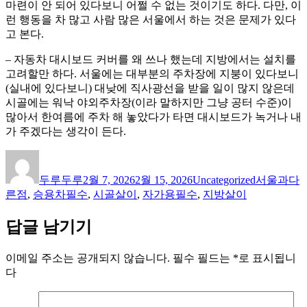
마련이 안 되어 있다보니 어쩔 수 없는 것이기도 하다. 다만, 이
런 행동을 차 많고 사람 많은 서울에서 하는 것은 문제가 있다
고 본다.
– 자동차 대시보드 커버를 왜 쓰나 했는데 지방에서는 설치를
고려할만 하다. 서울에는 대부분의 주차장에 지붕이 있다보니
(실내에 있다보니) 대낮에 직사광선을 받을 일이 많지 않은데
시골에는 워낙 야외주차장(이라 말하지만 그냥 공터 수준)이
많아서 한여름에 주차 해 놓았다가 타면 대시보드가 녹거나 내
가 주겠다는 생각이 든다.
글
작
카
태
쓴
성
테
그
두루두루
2월 7, 2026
2월 15, 2026
Uncategorized
서울과다
이
일
고
른점
,
승용차필수
,
시골살이
,
자가용필수
,
지방살이
자
리
답글 남기기
이메일 주소는 공개되지 않습니다.
필수 필드는
*
로 표시됩니
다