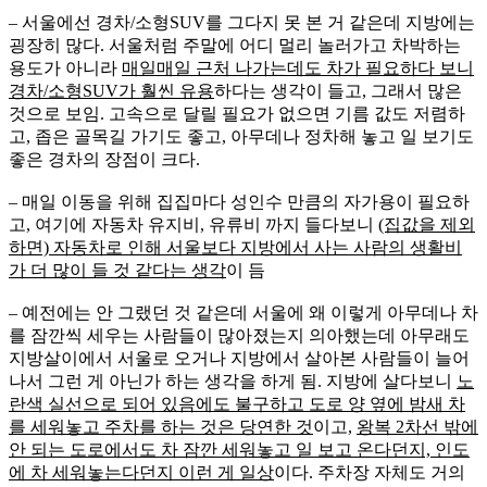
– 서울에선 경차/소형SUV를 그다지 못 본 거 같은데 지방에는
굉장히 많다. 서울처럼 주말에 어디 멀리 놀러가고 차박하는
용도가 아니라
매일매일 근처 나가는데도 차가 필요하다 보니
경차/소형SUV가 훨씬 유용
하다는 생각이 들고, 그래서 많은
것으로 보임. 고속으로 달릴 필요가 없으면 기름 값도 저렴하
고, 좁은 골목길 가기도 좋고, 아무데나 정차해 놓고 일 보기도
좋은 경차의 장점이 크다.
– 매일 이동을 위해 집집마다 성인수 만큼의 자가용이 필요하
고, 여기에 자동차 유지비, 유류비 까지 들다보니
(집값을 제외
하면) 자동차로 인해 서울보다 지방에서 사는 사람의 생활비
가 더 많이 들 것 같다는 생각
이 듬
– 예전에는 안 그랬던 것 같은데 서울에 왜 이렇게 아무데나 차
를 잠깐씩 세우는 사람들이 많아졌는지 의아했는데 아무래도
지방살이에서 서울로 오거나 지방에서 살아본 사람들이 늘어
나서 그런 게 아닌가 하는 생각을 하게 됨. 지방에 살다보니
노
란색 실선으로 되어 있음에도 불구하고 도로 양 옆에 밤새 차
를 세워놓고 주차를 하는 것은 당연한 것
이고,
왕복 2차선 밖에
안 되는 도로에서도 차 잠깐 세워놓고 일 보고 온다던지, 인도
에 차 세워놓는다던지 이런 게 일상
이다. 주차장 자체도 거의