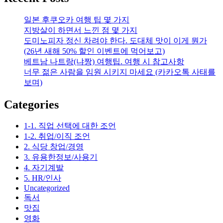
필
요
일본 후쿠오카 여행 팁 몇 가지
한
지방살이 하면서 느낀 점 몇 가지
가?
도미노피자 정신 차려야 한다. 도대체 맛이 이게 뭔가
(태
(26년 새해 50% 할인 이벤트에 먹어보고)
블
베트남 나트랑(냐짱) 여행팁. 여행 시 참고사항
릿
너무 젊은 사람을 임원 시키지 마세요 (카카오톡 사태를
이
보며)
점
점
Categories
안
팔
1-1. 직업 선택에 대한 조언
리
1-2. 취업/이직 조언
는
2. 식당 창업/경영
이
3. 유용한정보/사용기
유)
4. 자기계발
5. HR/인사
Uncategorized
독서
맛집
영화