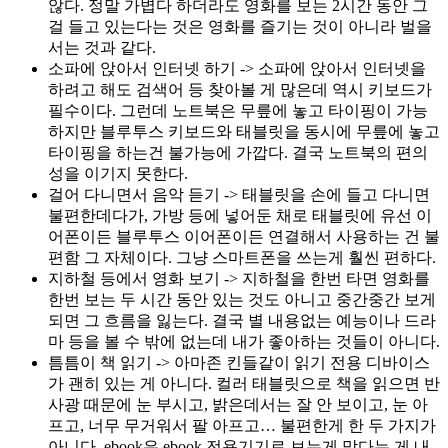
않다. 정말 가볍다 하더라도 영화를 보는 2시간 동안 그
걸 들고 있는다는 것은 영화를 즐기는 것이 아니라 벌을
서는 것과 같다.
소파에 앉아서 인터넷 하기 -> 소파에 앉아서 인터넷을
하려고 해도 검색어 등 찾아볼 게 많은데 역시 키보드가
필수이다. 그런데 노트북은 무릎에 놓고 타이핑이 가능
하지만 블루투스 키보드와 태블릿을 동시에 무릎에 놓고
타이핑을 하는건 불가능에 가깝다. 결국 노트북의 편의
성을 이기지 못한다.
걸어 다니면서 음악 듣기 -> 태블릿을 손에 들고 다니면
불편한데다가, 가방 등에 넣어둔 채로 태블릿에 유선 이
어폰이든 블루투스 이어폰이든 연결해서 사용하는 건 불
편함 그 자체이다. 그냥 스마트폰을 쓰는게 훨씬 편하다.
지하철 등에서 영화 보기 -> 지하철을 한번 타면 영화를
한번 보는 두 시간 동안 있는 것도 아니고 중간중간 보게
되면 그 흐름을 잃는다. 결국 별 내용없는 예능이나 드라
마 등을 볼 수 밖에 없는데 내가 좋아하는 것들이 아니다.
틈틈이 책 읽기 -> 아마존 킨들같이 읽기 전용 디바이스
가 괜히 있는 게 아니다. 컬러 태블릿으로 책을 읽으면 반
사광 때문에 눈 부시고, 밝은데서는 잘 안 보이고, 눈 아
프고, 너무 무거워서 팔 아프고… 불편한게 한 두 가지가
아니다. ebook은 ebook 전용기기로 보는게 맞다는 게 내