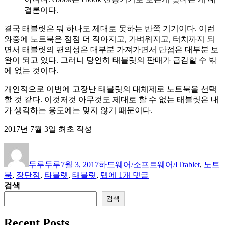
결론이다.
결국 태블릿은 뭐 하나도 제대로 못하는 반쪽 기기이다. 이런
와중에 노트북은 점점 더 작아지고, 가벼워지고, 터치까지 되
면서 태블릿의 편의성은 대부분 가져가면서 단점은 대부분 보
완이 되고 있다. 그러니 당연히 태블릿의 판매가 급감할 수 밖
에 없는 것이다.
개인적으로 이번에 고장난 태블릿의 대체제로 노트북을 선택
할 것 같다. 이것저것 아무것도 제대로 할 수 없는 태블릿은 내
가 생각하는 용도에는 맞지 않기 때문이다.
2017년 7월 3일 최초 작성
글
작
카
태
쓴
성
테
그
두루두루
7월 3, 2017
하드웨어/소프트웨어/IT
tablet
,
노트
이
일
고
태
북
,
장단점
,
타블렛
,
태블릿
,
탭
에 1개 댓글
자
리
블
검색
릿
검색
pc
가
Recent Posts