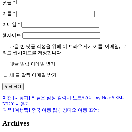
댓글
*
이름
*
이메일
*
웹사이트
다음 번 댓글 작성을 위해 이 브라우저에 이름, 이메일, 그
리고 웹사이트를 저장합니다.
댓글 알림 이메일 받기
새 글 알림 이메일 받기
이
이전
[사용기] 뒤늦은 삼성 갤럭시 노트5 (Galaxy Note 5 SM-
글
전
N920) 사용기
탐
글:
다
다음
[여행팁] 중국 여행 팁 (+칭다오 여행 조언)
음
색
Archives
글: