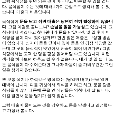
그럼 음식점을 쉬면 되는 것이 아니냐고 반문할 수 있을 겁니
다. 음식점이 쉬는 것에 대해 2가지 관점으로 생각해 볼 수 있
습니다. 매출과 비용입니다.
음식점이
문을 닫고 쉬면 매출은 당연히 전혀 발생하지 않습니
다
. 그럼 이걸로 끝나느냐?
손님을 잃을 가능성
도 있습니다. 그
식당에서 먹겠다고 찾아왔다가 문을 닫았다면, 몇 일 후에 이
식당을 굳이 다시 찾아갈까요? 한번 잃은 매출은 보상할 방법
이 없습니다. 심지어 문을 닫아서 옆에 문을 연 경쟁 식당을 갔
는데 그 곳의 음식점이 맛있어서 단골이 되어 버린다면? 그럼
식당에서는 고객 한 명을 평생 잃어버릴 수도 있습니다. 이런
생각을 하다보면 하루도 쉴 수가 없습니다. 내가 몇 일 쉴 때 모
든 음식점이 다 쉬어준다면 그나마 마음이 좀 가벼우련만 그런
일은 생기지 않습니다.
또 보통 설이나 추석같은 명절 때는 (당일만 빼고) 문을 열면
대박이 납니다. 다들 귀찮아서 외식을 하려고 하고, 문을 닫은
식당들이 많기 때문에 문을 연 식당들은 엄청나게 잘 됩니다.
이걸 알면서 문을 닫기가 쉽지 않습니다.
그럼 매출이 줄어드는 것을 감수하고 문을 닫겠다고 결정했다
고 가정해 봅시다.