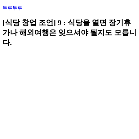
콘
두루두루
텐
츠
[식당 창업 조언] 9 : 식당을 열면 장기휴
로
가나 해외여행은 잊으셔야 될지도 모릅니
바
로
다.
가
기