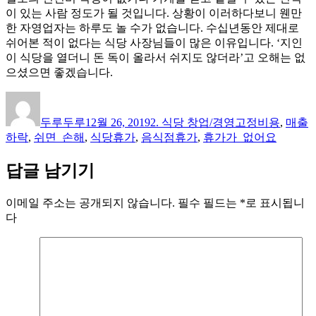
이 있는 사람 정도가 될 것입니다. 상황이 이러하다보니 웬만
한 자영업자는 하루도 놀 수가 없습니다. 수십년동안 제대로
쉬어본 적이 없다는 식당 사장님들이 많은 이유입니다. ‘지인
이 식당을 열더니 돈 독이 올라서 쉬지도 않더라’고 오해는 없
으셨으면 좋겠습니다.
글
작
카
태
쓴
성
테
그
두루두루
12월 26, 2019
2. 식당 창업/경영
고정비용
,
매출
이
일
고
하락
,
쉬면_손해
,
식당휴가
,
음식점휴가
,
휴가가_없어요
자
리
답글 남기기
이메일 주소는 공개되지 않습니다.
필수 필드는
*
로 표시됩니
다