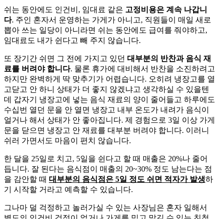
쉬는 동안에도 인건비, 임대료 같은
고정비용은 계속 나갑니
다
. 주인 혼자서 운영하는 가게가 아니고, 직원들이 매일 새로
뽑아 쓰는 일당이 아니라면 쉬는 동안에도 급여를 줘야하고,
임대료도 내가 쉰다고 빼 주지 않습니다.
또 장기간 쉬면 그 전에 가지고 있던
대부분의 반찬과 음식 재
료를 버려야 합니다
. 물론 휴가에 대비해서 반찬을 소진하려고
하지만 완벽하게 딱 맞추기가 어렵습니다. 오히려 냉장고를 열
고닫고 안 하니 상태가 더 좋지 않겠냐고 생각하실 수 있을텐
데 갑자기 냉장고에 넣는 음식 재료의 양이 줄어들고 하루에도
수십번 열던 문을 안 열면 냉장고 내부 온도가 내려가 음식이
얼거나 해서 상태가 안 좋아집니다. 제 경험으로 3일 이상 가게
문을 닫으면 냉장고 안 재료를 대부분 버려야 합니다. 이러니
쉬러 가면서도 마음이 편치 않습니다.
한 달을 25일로 치고, 5일을 쉰다고 할 때 매출은 20%나 줄어
듭니다. 잘 된다는 음식점이 매출의 20~30% 정도 남는다는 점
을 감안할 때
대부분의 음식점은 5일 정도 쉬면 적자가 발생
하
기 시작할 거라고 예측할 수 있습니다.
그나마 덜 걱정하고 놀러가실 수 있는 사장님은 혼자 일해서
별도의 인건비 걱정이 없거나 가게를 믿고 맡길 수 있는 친척