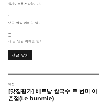
웹사이트를 저장합니다.
댓글 알림 이메일 받기
새 글 알림 이메일 받기
글
이전
탐
[맛집평가] 베트남 쌀국수 르 번미 이
이
전
촌점(Le bunmie)
색
글: