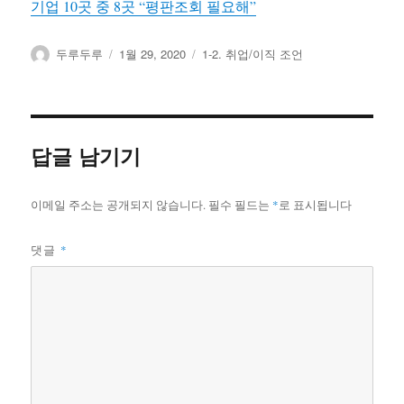
기업 10곳 중 8곳 “평판조회 필요해”
글
작
카
두루두루
1월 29, 2020
1-2. 취업/이직 조언
쓴
성
테
이
일
고
자
리
답글 남기기
이메일 주소는 공개되지 않습니다.
필수 필드는
*
로 표시됩니다
댓글
*