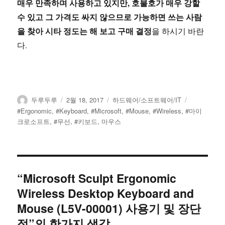
매우 만족하며 사용하고 있지만, 호불호가 매우 강할
수 있고 그 가격도 싸지 않으므로 가능하면 쓰는 사람
을 찾아 시타 정도는 해 보고 구매 결정
을 하시기 바란
다.
글
작
카
태
두루두루
2월 18, 2017
하드웨어/소프트웨어/IT
쓴
성
테
그
#Ergonomic
,
#Keyboard
,
#Microsoft
,
#Mouse
,
#Wireless
,
#마이
이
일
고
크로소프트
,
#무선
,
#키보드
,
마우스
자
리
“Microsoft Sculpt Ergonomic
Wireless Desktop Keyboard and
Mouse (L5V-00001) 사용기 및 장단
점”의 한가지 생각